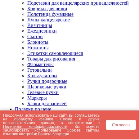
Подставки для канцелярских принадлежностей
Коврики для резки
Полотенца бумажные
Лупы канцелярские
Визитницы
Ежедневники
Скотчи
Блокноты
Ножницы
Этикетки самоклеющиеся
Товары для рисования
Фломастеры
Готовальни
Калькуляторы
Ручки подарочные
Шариковые ручки
Гелевые ручки
Маркеры
Блоки для записей
Подарки по цене
Подарки от 5000 рублей
Продолжая использовать наш сайт, вы соглашаетесь
на
обработку файлов Cookie
и других
Подарки до 5000 рублей
пользовательских данных, в соответствии с
Согласен
Подарки до 3000 рублей
Политикой конфиденциальности
. Вы можете
заблокировать использование Cookies сайтом,
Подарки до 2000 рублей
изменив настройки Вашего браузера.
Подарки до 1000 рублей