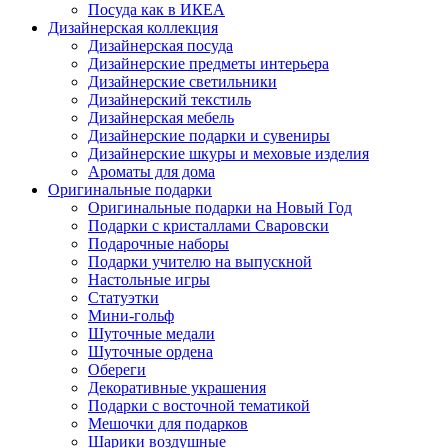
Посуда как в ИКЕА
Дизайнерская коллекция
Дизайнерская посуда
Дизайнерские предметы интерьера
Дизайнерские светильники
Дизайнерский текстиль
Дизайнерская мебель
Дизайнерские подарки и сувениры
Дизайнерские шкуры и меховые изделия
Ароматы для дома
Оригинальные подарки
Оригинальные подарки на Новый Год
Подарки с кристаллами Сваровски
Подарочные наборы
Подарки учителю на выпускной
Настольные игры
Статуэтки
Мини-гольф
Шуточные медали
Шуточные ордена
Обереги
Декоративные украшения
Подарки с восточной тематикой
Мешочки для подарков
Шарики воздушные