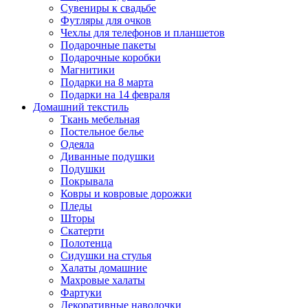
Сувениры к свадьбе
Футляры для очков
Чехлы для телефонов и планшетов
Подарочные пакеты
Подарочные коробки
Магнитики
Подарки на 8 марта
Подарки на 14 февраля
Домашний текстиль
Ткань мебельная
Постельное белье
Одеяла
Диванные подушки
Подушки
Покрывала
Ковры и ковровые дорожки
Пледы
Шторы
Скатерти
Полотенца
Сидушки на стулья
Халаты домашние
Махровые халаты
Фартуки
Декоративные наволочки