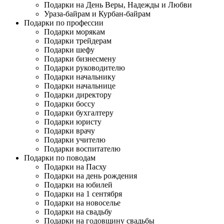
Подарки на День Веры, Надежды и Любви
Ураза-байрам и Курбан-байрам
Подарки по профессии
Подарки морякам
Подарки трейдерам
Подарки шефу
Подарки бизнесмену
Подарки руководителю
Подарки начальнику
Подарки начальнице
Подарки директору
Подарки боссу
Подарки бухгалтеру
Подарки юристу
Подарки врачу
Подарки учителю
Подарки воспитателю
Подарки по поводам
Подарки на Пасху
Подарки на день рождения
Подарки на юбилей
Подарки на 1 сентября
Подарки на новоселье
Подарки на свадьбу
Подарки на годовщину свадьбы