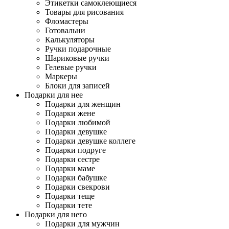
Этикетки самоклеющиеся
Товары для рисования
Фломастеры
Готовальни
Калькуляторы
Ручки подарочные
Шариковые ручки
Гелевые ручки
Маркеры
Блоки для записей
Подарки для нее
Подарки для женщин
Подарки жене
Подарки любимой
Подарки девушке
Подарки девушке коллеге
Подарки подруге
Подарки сестре
Подарки маме
Подарки бабушке
Подарки свекрови
Подарки теще
Подарки тете
Подарки для него
Подарки для мужчин