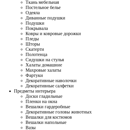
Ткань мебельная
Постельное белье
Одеяла
Диванные подушки
Подушки
Покрывала
Ковры и ковровые дорожки
Пледы
Шторы
Скатерти
Полотенца
Сидушки на стулья
Халаты домашние
Махровые халаты
Фартуки
Декоративные наволочки
Декоративные салфетки
Предметы интерьера
Доски гладильные
Пленки на окна
Вешалки гардеробные
Декоративные головы животных
Вешалки для костюмов
Вешалки напольные
Вазы