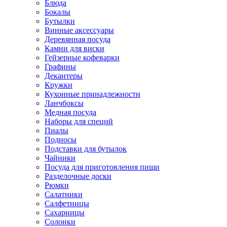
Блюда
Бокалы
Бутылки
Винные аксессуары
Деревянная посуда
Камни для виски
Гейзерные кофеварки
Графины
Декантеры
Кружки
Кухонные принадлежности
Ланчбоксы
Медная посуда
Наборы для специй
Пиалы
Подносы
Подставки для бутылок
Чайники
Посуда для приготовления пищи
Разделочные доски
Рюмки
Салатники
Салфетницы
Сахарницы
Солонки