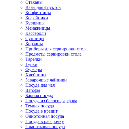
Стаканы
Вазы для фруктов
Конфетницы
Кофейники
Кувшины
Менажницы
Кассероли
Супницы
Корзины
Приборы для сервировки стола
Предметы сервировки стола
Тарелки
Турки
Фужеры
Хлебницы
Заварочные чайники
Посуда для чая
Штофы
Барная посуда
Посуда из белого фарфора
Темная посуда
Посуда в кредит
Однотонная посуда
Посуда в рассрочку
Пластиковая посуда