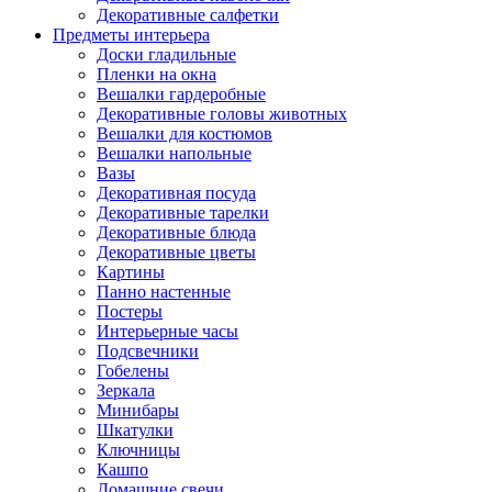
Декоративные салфетки
Предметы интерьера
Доски гладильные
Пленки на окна
Вешалки гардеробные
Декоративные головы животных
Вешалки для костюмов
Вешалки напольные
Вазы
Декоративная посуда
Декоративные тарелки
Декоративные блюда
Декоративные цветы
Картины
Панно настенные
Постеры
Интерьерные часы
Подсвечники
Гобелены
Зеркала
Минибары
Шкатулки
Ключницы
Кашпо
Домашние свечи