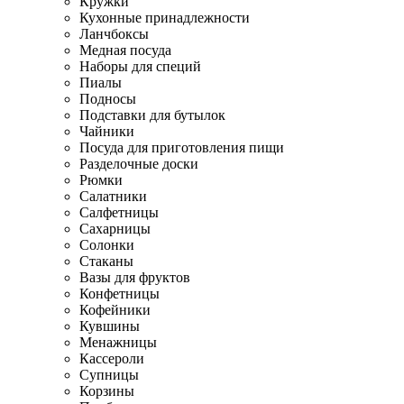
Кружки
Кухонные принадлежности
Ланчбоксы
Медная посуда
Наборы для специй
Пиалы
Подносы
Подставки для бутылок
Чайники
Посуда для приготовления пищи
Разделочные доски
Рюмки
Салатники
Салфетницы
Сахарницы
Солонки
Стаканы
Вазы для фруктов
Конфетницы
Кофейники
Кувшины
Менажницы
Кассероли
Супницы
Корзины