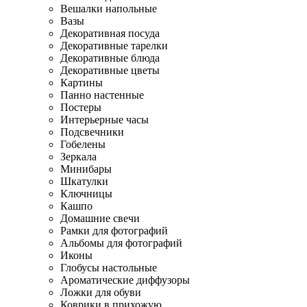
Вешалки напольные
Вазы
Декоративная посуда
Декоративные тарелки
Декоративные блюда
Декоративные цветы
Картины
Панно настенные
Постеры
Интерьерные часы
Подсвечники
Гобелены
Зеркала
Минибары
Шкатулки
Ключницы
Кашпо
Домашние свечи
Рамки для фотографий
Альбомы для фотографий
Иконы
Глобусы настольные
Ароматические диффузоры
Ложки для обуви
Коврики в прихожую