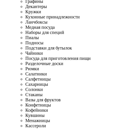
Графины
Декантеры
Кружки
Кухонные принадлежности
Ланчбоксы
Медная посуда
Наборы для специй
Пиалы
Подносы
Подставки для бутылок
Чайники
Посуда для приготовления пищи
Разделочные доски
Рюмки
Салатники
Салфетницы
Сахарницы
Солонки
Стаканы
Вазы для фруктов
Конфетницы
Кофейники
Кувшины
Менажницы
Кассероли