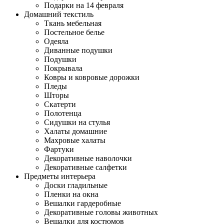
Подарки на 14 февраля
Домашний текстиль
Ткань мебельная
Постельное белье
Одеяла
Диванные подушки
Подушки
Покрывала
Ковры и ковровые дорожки
Пледы
Шторы
Скатерти
Полотенца
Сидушки на стулья
Халаты домашние
Махровые халаты
Фартуки
Декоративные наволочки
Декоративные салфетки
Предметы интерьера
Доски гладильные
Пленки на окна
Вешалки гардеробные
Декоративные головы животных
Вешалки для костюмов