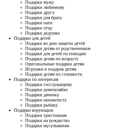
Подарки мужу
Подарки любимому
Подарки другу
Подарки для брата
Подарки папе
Подарки отцу
Подарки дедушке
Подарки для детей
Подарки ко дню защиты детей
Подарки детям от родственников
Подарки для детей по поводам
Подарки детям по возрасту
Оригинальные подарки детям
Игрушки в подарок детям
Подарки детям по стоимости
Подарки по интересам
Подарки госслужащему
Подарки домохозяйке
Подарки дачнику
Подарки шахматисту
Подарки рыбаку
Подарки верующим
Подарки христианам
Подарки на рождество
Подарки мусульманам