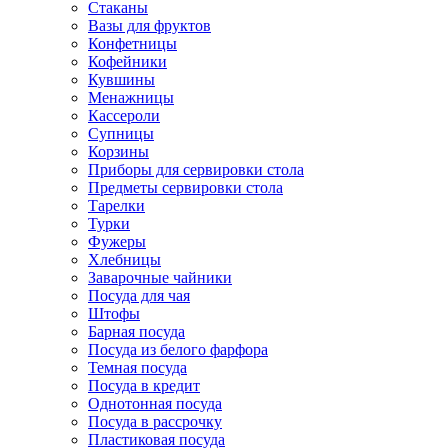
Стаканы
Вазы для фруктов
Конфетницы
Кофейники
Кувшины
Менажницы
Кассероли
Супницы
Корзины
Приборы для сервировки стола
Предметы сервировки стола
Тарелки
Турки
Фужеры
Хлебницы
Заварочные чайники
Посуда для чая
Штофы
Барная посуда
Посуда из белого фарфора
Темная посуда
Посуда в кредит
Однотонная посуда
Посуда в рассрочку
Пластиковая посуда