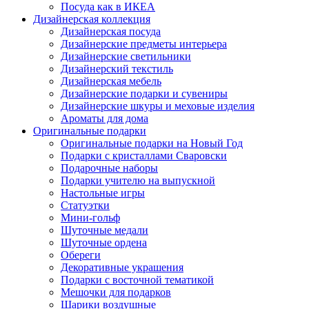
Посуда как в ИКЕА
Дизайнерская коллекция
Дизайнерская посуда
Дизайнерские предметы интерьера
Дизайнерские светильники
Дизайнерский текстиль
Дизайнерская мебель
Дизайнерские подарки и сувениры
Дизайнерские шкуры и меховые изделия
Ароматы для дома
Оригинальные подарки
Оригинальные подарки на Новый Год
Подарки с кристаллами Сваровски
Подарочные наборы
Подарки учителю на выпускной
Настольные игры
Статуэтки
Мини-гольф
Шуточные медали
Шуточные ордена
Обереги
Декоративные украшения
Подарки с восточной тематикой
Мешочки для подарков
Шарики воздушные