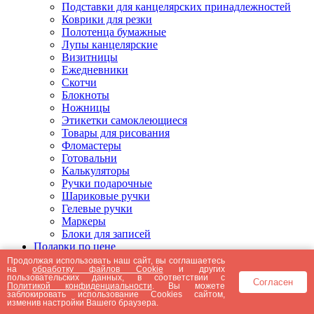
Подставки для канцелярских принадлежностей
Коврики для резки
Полотенца бумажные
Лупы канцелярские
Визитницы
Ежедневники
Скотчи
Блокноты
Ножницы
Этикетки самоклеющиеся
Товары для рисования
Фломастеры
Готовальни
Калькуляторы
Ручки подарочные
Шариковые ручки
Гелевые ручки
Маркеры
Блоки для записей
Подарки по цене
Подарки от 5000 рублей
Продолжая использовать наш сайт, вы соглашаетесь
на
обработку файлов Cookie
и других
Подарки до 5000 рублей
пользовательских данных, в соответствии с
Согласен
Подарки до 3000 рублей
Политикой конфиденциальности
. Вы можете
заблокировать использование Cookies сайтом,
Подарки до 2000 рублей
изменив настройки Вашего браузера.
Подарки до 1000 рублей