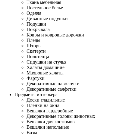
Ткань мебельная
Постельное белье
Одеяла
Диванные подушки
Подушки
Покрывала
Ковры и ковровые дорожки
Пледы
Шторы
Скатерти
Полотенца
Сидушки на стулья
Халаты домашние
Махровые халаты
Фартуки
Декоративные наволочки
Декоративные салфетки
Предметы интерьера
Доски гладильные
Пленки на окна
Вешалки гардеробные
Декоративные головы животных
Вешалки для костюмов
Вешалки напольные
Вазы