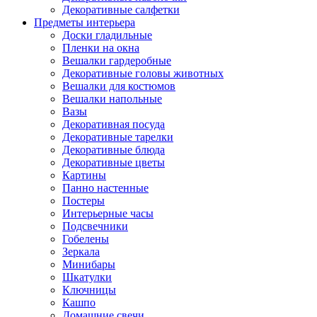
Декоративные салфетки
Предметы интерьера
Доски гладильные
Пленки на окна
Вешалки гардеробные
Декоративные головы животных
Вешалки для костюмов
Вешалки напольные
Вазы
Декоративная посуда
Декоративные тарелки
Декоративные блюда
Декоративные цветы
Картины
Панно настенные
Постеры
Интерьерные часы
Подсвечники
Гобелены
Зеркала
Минибары
Шкатулки
Ключницы
Кашпо
Домашние свечи