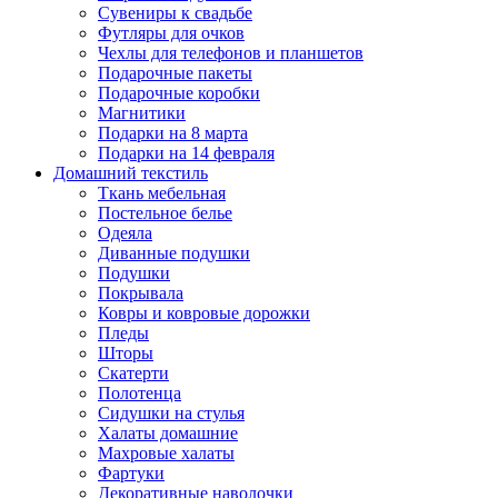
Сувениры к свадьбе
Футляры для очков
Чехлы для телефонов и планшетов
Подарочные пакеты
Подарочные коробки
Магнитики
Подарки на 8 марта
Подарки на 14 февраля
Домашний текстиль
Ткань мебельная
Постельное белье
Одеяла
Диванные подушки
Подушки
Покрывала
Ковры и ковровые дорожки
Пледы
Шторы
Скатерти
Полотенца
Сидушки на стулья
Халаты домашние
Махровые халаты
Фартуки
Декоративные наволочки