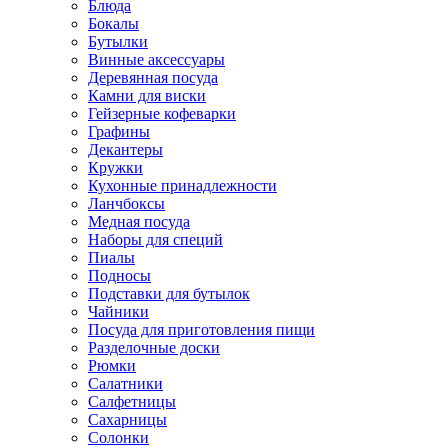
Блюда
Бокалы
Бутылки
Винные аксессуары
Деревянная посуда
Камни для виски
Гейзерные кофеварки
Графины
Декантеры
Кружки
Кухонные принадлежности
Ланчбоксы
Медная посуда
Наборы для специй
Пиалы
Подносы
Подставки для бутылок
Чайники
Посуда для приготовления пищи
Разделочные доски
Рюмки
Салатники
Салфетницы
Сахарницы
Солонки