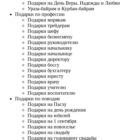
Подарки на День Веры, Надежды и Любви
Ураза-байрам и Курбан-байрам
Подарки по профессии
Подарки морякам
Подарки трейдерам
Подарки шефу
Подарки бизнесмену
Подарки руководителю
Подарки начальнику
Подарки начальнице
Подарки директору
Подарки боссу
Подарки бухгалтеру
Подарки юристу
Подарки врачу
Подарки учителю
Подарки воспитателю
Подарки по поводам
Подарки на Пасху
Подарки на день рождения
Подарки на юбилей
Подарки на 1 сентября
Подарки на новоселье
Подарки на свадьбу
Подарки на годовщину свадьбы