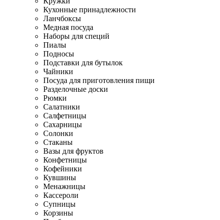
Кружки
Кухонные принадлежности
Ланчбоксы
Медная посуда
Наборы для специй
Пиалы
Подносы
Подставки для бутылок
Чайники
Посуда для приготовления пищи
Разделочные доски
Рюмки
Салатники
Салфетницы
Сахарницы
Солонки
Стаканы
Вазы для фруктов
Конфетницы
Кофейники
Кувшины
Менажницы
Кассероли
Супницы
Корзины