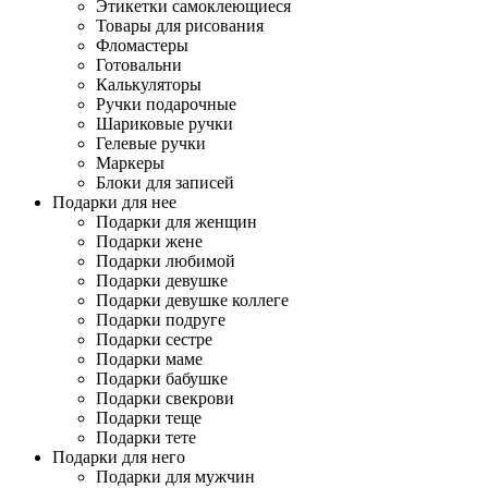
Этикетки самоклеющиеся
Товары для рисования
Фломастеры
Готовальни
Калькуляторы
Ручки подарочные
Шариковые ручки
Гелевые ручки
Маркеры
Блоки для записей
Подарки для нее
Подарки для женщин
Подарки жене
Подарки любимой
Подарки девушке
Подарки девушке коллеге
Подарки подруге
Подарки сестре
Подарки маме
Подарки бабушке
Подарки свекрови
Подарки теще
Подарки тете
Подарки для него
Подарки для мужчин