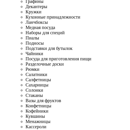
Графины
Декантеры
Кружки
Кухонные принадлежности
Ланчбоксы
Медная посуда
Наборы для специй
Пиалы
Подносы
Подставки для бутылок
Чайники
Посуда для приготовления пищи
Разделочные доски
Рюмки
Салатники
Салфетницы
Сахарницы
Солонки
Стаканы
Вазы для фруктов
Конфетницы
Кофейники
Кувшины
Менажницы
Кассероли