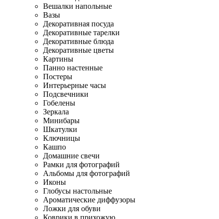
Вешалки напольные
Вазы
Декоративная посуда
Декоративные тарелки
Декоративные блюда
Декоративные цветы
Картины
Панно настенные
Постеры
Интерьерные часы
Подсвечники
Гобелены
Зеркала
Минибары
Шкатулки
Ключницы
Кашпо
Домашние свечи
Рамки для фотографий
Альбомы для фотографий
Иконы
Глобусы настольные
Ароматические диффузоры
Ложки для обуви
Коврики в прихожую