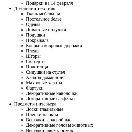
Подарки на 14 февраля
Домашний текстиль
Ткань мебельная
Постельное белье
Одеяла
Диванные подушки
Подушки
Покрывала
Ковры и ковровые дорожки
Пледы
Шторы
Скатерти
Полотенца
Сидушки на стулья
Халаты домашние
Махровые халаты
Фартуки
Декоративные наволочки
Декоративные салфетки
Предметы интерьера
Доски гладильные
Пленки на окна
Вешалки гардеробные
Декоративные головы животных
Вешалки для костюмов