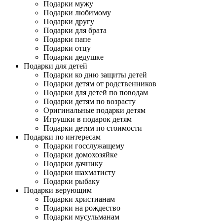
Подарки мужу
Подарки любимому
Подарки другу
Подарки для брата
Подарки папе
Подарки отцу
Подарки дедушке
Подарки для детей
Подарки ко дню защиты детей
Подарки детям от родственников
Подарки для детей по поводам
Подарки детям по возрасту
Оригинальные подарки детям
Игрушки в подарок детям
Подарки детям по стоимости
Подарки по интересам
Подарки госслужащему
Подарки домохозяйке
Подарки дачнику
Подарки шахматисту
Подарки рыбаку
Подарки верующим
Подарки христианам
Подарки на рождество
Подарки мусульманам