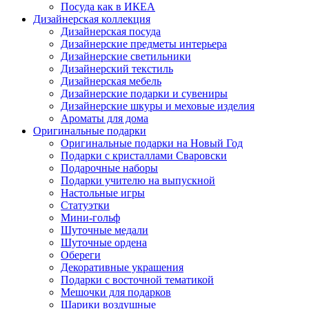
Посуда как в ИКЕА
Дизайнерская коллекция
Дизайнерская посуда
Дизайнерские предметы интерьера
Дизайнерские светильники
Дизайнерский текстиль
Дизайнерская мебель
Дизайнерские подарки и сувениры
Дизайнерские шкуры и меховые изделия
Ароматы для дома
Оригинальные подарки
Оригинальные подарки на Новый Год
Подарки с кристаллами Сваровски
Подарочные наборы
Подарки учителю на выпускной
Настольные игры
Статуэтки
Мини-гольф
Шуточные медали
Шуточные ордена
Обереги
Декоративные украшения
Подарки с восточной тематикой
Мешочки для подарков
Шарики воздушные