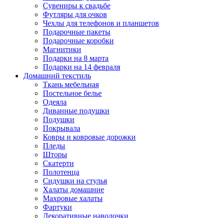
Сувениры к свадьбе
Футляры для очков
Чехлы для телефонов и планшетов
Подарочные пакеты
Подарочные коробки
Магнитики
Подарки на 8 марта
Подарки на 14 февраля
Домашний текстиль
Ткань мебельная
Постельное белье
Одеяла
Диванные подушки
Подушки
Покрывала
Ковры и ковровые дорожки
Пледы
Шторы
Скатерти
Полотенца
Сидушки на стулья
Халаты домашние
Махровые халаты
Фартуки
Декоративные наволочки