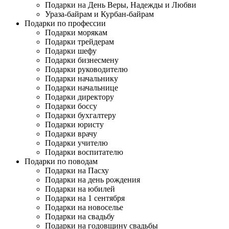
Подарки на День Веры, Надежды и Любви
Ураза-байрам и Курбан-байрам
Подарки по профессии
Подарки морякам
Подарки трейдерам
Подарки шефу
Подарки бизнесмену
Подарки руководителю
Подарки начальнику
Подарки начальнице
Подарки директору
Подарки боссу
Подарки бухгалтеру
Подарки юристу
Подарки врачу
Подарки учителю
Подарки воспитателю
Подарки по поводам
Подарки на Пасху
Подарки на день рождения
Подарки на юбилей
Подарки на 1 сентября
Подарки на новоселье
Подарки на свадьбу
Подарки на годовщину свадьбы