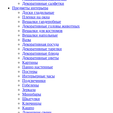
Декоративные салфетки
Предметы интерьера
Доски гладильные
Пленки на окна
Вешалки гардеробные
Декоративные головы животных
Вешалки для костюмов
Вешалки напольные
Вазы
Декоративная посуда
Декоративные тарелки
Декоративные блюда
Декоративные цветы
Картины
Панно настенные
Постеры
Интерьерные часы
Подсвечники
Гобелены
Зеркала
Минибары
Шкатулки
Ключницы
Кашпо
Домашние свечи