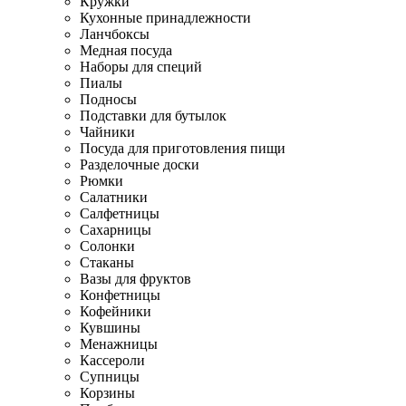
Кружки
Кухонные принадлежности
Ланчбоксы
Медная посуда
Наборы для специй
Пиалы
Подносы
Подставки для бутылок
Чайники
Посуда для приготовления пищи
Разделочные доски
Рюмки
Салатники
Салфетницы
Сахарницы
Солонки
Стаканы
Вазы для фруктов
Конфетницы
Кофейники
Кувшины
Менажницы
Кассероли
Супницы
Корзины