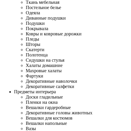
Ткань мебельная
Постельное белье
Одеяла
Диванные подушки
Подушки
Покрывала
Ковры и ковровые дорожки
Пледы
Шторы
Скатерти
Полотенца
Сидушки на стулья
Халаты домашние
Махровые халаты
Фартуки
Декоративные наволочки
Декоративные салфетки
Предметы интерьера
Доски гладильные
Пленки на окна
Вешалки гардеробные
Декоративные головы животных
Вешалки для костюмов
Вешалки напольные
Вазы