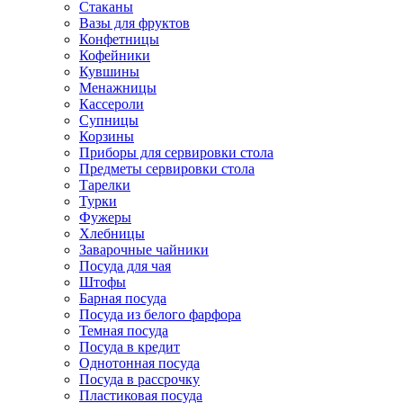
Стаканы
Вазы для фруктов
Конфетницы
Кофейники
Кувшины
Менажницы
Кассероли
Супницы
Корзины
Приборы для сервировки стола
Предметы сервировки стола
Тарелки
Турки
Фужеры
Хлебницы
Заварочные чайники
Посуда для чая
Штофы
Барная посуда
Посуда из белого фарфора
Темная посуда
Посуда в кредит
Однотонная посуда
Посуда в рассрочку
Пластиковая посуда