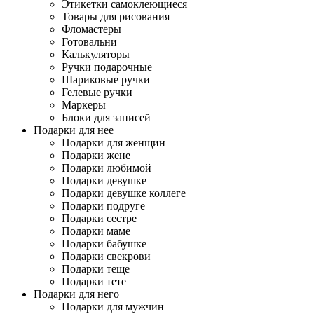
Этикетки самоклеющиеся
Товары для рисования
Фломастеры
Готовальни
Калькуляторы
Ручки подарочные
Шариковые ручки
Гелевые ручки
Маркеры
Блоки для записей
Подарки для нее
Подарки для женщин
Подарки жене
Подарки любимой
Подарки девушке
Подарки девушке коллеге
Подарки подруге
Подарки сестре
Подарки маме
Подарки бабушке
Подарки свекрови
Подарки теще
Подарки тете
Подарки для него
Подарки для мужчин