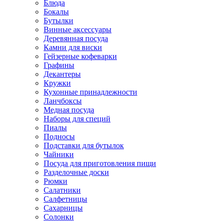
Блюда
Бокалы
Бутылки
Винные аксессуары
Деревянная посуда
Камни для виски
Гейзерные кофеварки
Графины
Декантеры
Кружки
Кухонные принадлежности
Ланчбоксы
Медная посуда
Наборы для специй
Пиалы
Подносы
Подставки для бутылок
Чайники
Посуда для приготовления пищи
Разделочные доски
Рюмки
Салатники
Салфетницы
Сахарницы
Солонки