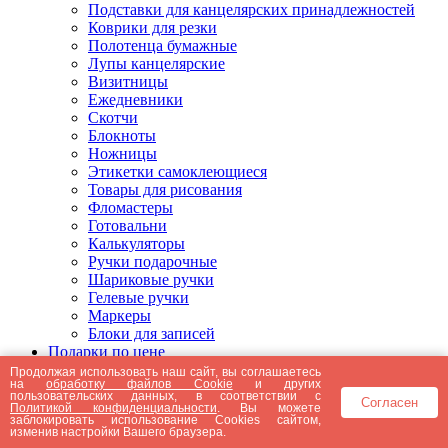
Подставки для канцелярских принадлежностей
Коврики для резки
Полотенца бумажные
Лупы канцелярские
Визитницы
Ежедневники
Скотчи
Блокноты
Ножницы
Этикетки самоклеющиеся
Товары для рисования
Фломастеры
Готовальни
Калькуляторы
Ручки подарочные
Шариковые ручки
Гелевые ручки
Маркеры
Блоки для записей
Подарки по цене
Подарки от 5000 рублей
Продолжая использовать наш сайт, вы соглашаетесь
на
обработку файлов Cookie
и других
Подарки до 5000 рублей
пользовательских данных, в соответствии с
Согласен
Подарки до 3000 рублей
Политикой конфиденциальности
. Вы можете
заблокировать использование Cookies сайтом,
Подарки до 2000 рублей
изменив настройки Вашего браузера.
Подарки до 1000 рублей