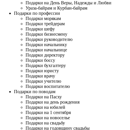
Подарки на День Веры, Надежды и Любви
Ураза-байрам и Курбан-байрам
Подарки по профессии
Подарки морякам
Подарки трейдерам
Подарки шефу
Подарки бизнесмену
Подарки руководителю
Подарки начальнику
Подарки начальнице
Подарки директору
Подарки боссу
Подарки бухгалтеру
Подарки юристу
Подарки врачу
Подарки учителю
Подарки воспитателю
Подарки по поводам
Подарки на Пасху
Подарки на день рождения
Подарки на юбилей
Подарки на 1 сентября
Подарки на новоселье
Подарки на свадьбу
Подарки на годовщину свадьбы