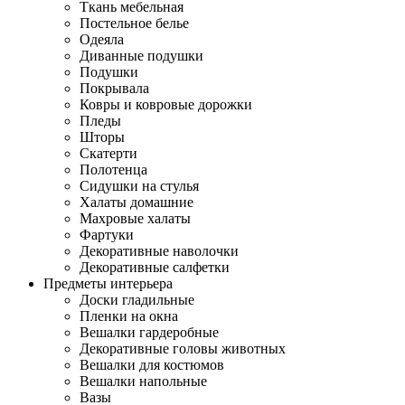
Ткань мебельная
Постельное белье
Одеяла
Диванные подушки
Подушки
Покрывала
Ковры и ковровые дорожки
Пледы
Шторы
Скатерти
Полотенца
Сидушки на стулья
Халаты домашние
Махровые халаты
Фартуки
Декоративные наволочки
Декоративные салфетки
Предметы интерьера
Доски гладильные
Пленки на окна
Вешалки гардеробные
Декоративные головы животных
Вешалки для костюмов
Вешалки напольные
Вазы