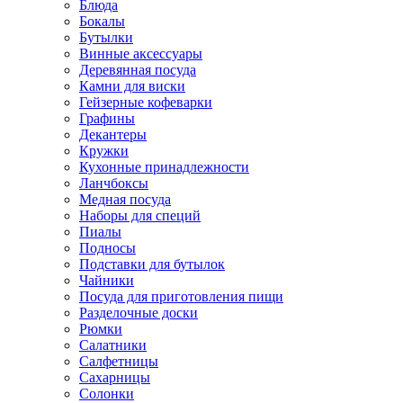
Блюда
Бокалы
Бутылки
Винные аксессуары
Деревянная посуда
Камни для виски
Гейзерные кофеварки
Графины
Декантеры
Кружки
Кухонные принадлежности
Ланчбоксы
Медная посуда
Наборы для специй
Пиалы
Подносы
Подставки для бутылок
Чайники
Посуда для приготовления пищи
Разделочные доски
Рюмки
Салатники
Салфетницы
Сахарницы
Солонки