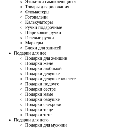
Этикетки самоклеющиеся
Товары для рисования
Фломастеры
Готовальни
Калькуляторы
Ручки подарочные
Шариковые ручки
Гелевые ручки
Маркеры
Блоки для записей
Подарки для нее
Подарки для женщин
Подарки жене
Подарки любимой
Подарки девушке
Подарки девушке коллеге
Подарки подруге
Подарки сестре
Подарки маме
Подарки бабушке
Подарки свекрови
Подарки теще
Подарки тете
Подарки для него
Подарки для мужчин