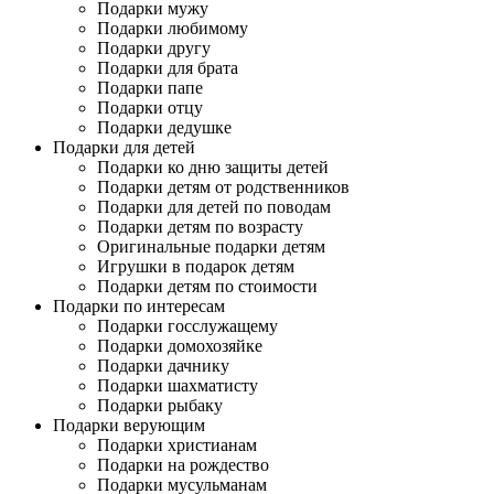
Подарки мужу
Подарки любимому
Подарки другу
Подарки для брата
Подарки папе
Подарки отцу
Подарки дедушке
Подарки для детей
Подарки ко дню защиты детей
Подарки детям от родственников
Подарки для детей по поводам
Подарки детям по возрасту
Оригинальные подарки детям
Игрушки в подарок детям
Подарки детям по стоимости
Подарки по интересам
Подарки госслужащему
Подарки домохозяйке
Подарки дачнику
Подарки шахматисту
Подарки рыбаку
Подарки верующим
Подарки христианам
Подарки на рождество
Подарки мусульманам