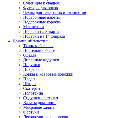
Сувениры к свадьбе
Футляры для очков
Чехлы для телефонов и планшетов
Подарочные пакеты
Подарочные коробки
Магнитики
Подарки на 8 марта
Подарки на 14 февраля
Домашний текстиль
Ткань мебельная
Постельное белье
Одеяла
Диванные подушки
Подушки
Покрывала
Ковры и ковровые дорожки
Пледы
Шторы
Скатерти
Полотенца
Сидушки на стулья
Халаты домашние
Махровые халаты
Фартуки
Декоративные наволочки