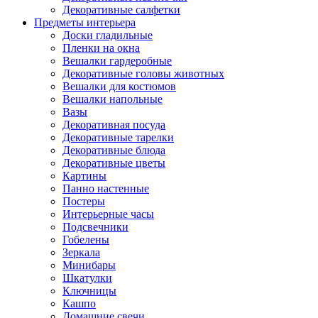
Декоративные салфетки
Предметы интерьера
Доски гладильные
Пленки на окна
Вешалки гардеробные
Декоративные головы животных
Вешалки для костюмов
Вешалки напольные
Вазы
Декоративная посуда
Декоративные тарелки
Декоративные блюда
Декоративные цветы
Картины
Панно настенные
Постеры
Интерьерные часы
Подсвечники
Гобелены
Зеркала
Минибары
Шкатулки
Ключницы
Кашпо
Домашние свечи