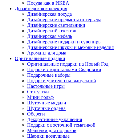
Посуда как в ИКЕА
Дизайнерская коллекция
Дизайнерская посуда
Дизайнерские предметы интерьера
Дизайнерские светильники
Дизайнерский текстиль
Дизайнерская мебель
Дизайнерские подарки и сувениры
Дизайнерские шкуры и меховые изделия
Ароматы для дома
Оригинальные подарки
Оригинальные подарки на Новый Год
Подарки с кристаллами Сваровски
Подарочные наборы
Подарки учителю на выпускной
Настольные игры
Статуэтки
Мини-гольф
Шуточные медали
Шуточные ордена
Обереги
Декоративные украшения
Подарки с восточной тематикой
Мешочки для подарков
Шарики воздушные