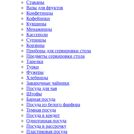
Стаканы
Вазы для фруктов
Конфетницы
Кофейники
Кувшины
Менажницы
Кассероли
Супницы
Корзины
Приборы для сервировки стола
Предметы сервировки стола
Тарелки
Турки
Фужеры
Хлебницы
Заварочные чайники
Посуда для чая
Штофы
Барная посуда
Посуда из белого фарфора
Темная посуда
Посуда в кредит
Однотонная посуда
Посуда в рассрочку
Пластиковая посуда