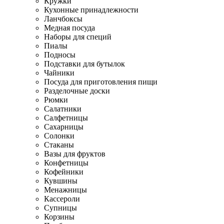
Кружки
Кухонные принадлежности
Ланчбоксы
Медная посуда
Наборы для специй
Пиалы
Подносы
Подставки для бутылок
Чайники
Посуда для приготовления пищи
Разделочные доски
Рюмки
Салатники
Салфетницы
Сахарницы
Солонки
Стаканы
Вазы для фруктов
Конфетницы
Кофейники
Кувшины
Менажницы
Кассероли
Супницы
Корзины