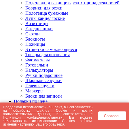
Подставки для канцелярских принадлежностей
Коврики для резки
Полотенца бумажные
Лупы канцелярские
Визитницы
Ежедневники
Скотчи
Блокноты
Ножницы
Этикетки самоклеющиеся
Товары для рисования
Фломастеры
Готовальни
Калькуляторы
Ручки подарочные
Шариковые ручки
Гелевые ручки
Маркеры
Блоки для записей
Подарки по цене
Подарки от 5000 рублей
Продолжая использовать наш сайт, вы соглашаетесь
на
обработку файлов Cookie
и других
Подарки до 5000 рублей
пользовательских данных, в соответствии с
Согласен
Подарки до 3000 рублей
Политикой конфиденциальности
. Вы можете
заблокировать использование Cookies сайтом,
Подарки до 2000 рублей
изменив настройки Вашего браузера.
Подарки до 1000 рублей