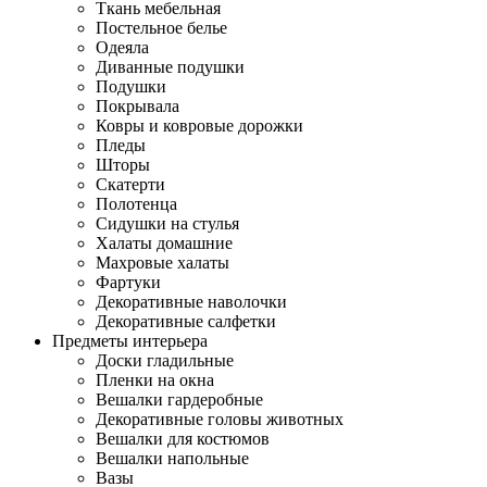
Ткань мебельная
Постельное белье
Одеяла
Диванные подушки
Подушки
Покрывала
Ковры и ковровые дорожки
Пледы
Шторы
Скатерти
Полотенца
Сидушки на стулья
Халаты домашние
Махровые халаты
Фартуки
Декоративные наволочки
Декоративные салфетки
Предметы интерьера
Доски гладильные
Пленки на окна
Вешалки гардеробные
Декоративные головы животных
Вешалки для костюмов
Вешалки напольные
Вазы