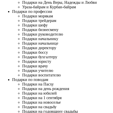
Подарки на День Веры, Надежды и Любви
Ураза-байрам и Курбан-байрам
Подарки по профессии
Подарки морякам
Подарки трейдерам
Подарки шефу
Подарки бизнесмену
Подарки руководителю
Подарки начальнику
Подарки начальнице
Подарки директору
Подарки боссу
Подарки бухгалтеру
Подарки юристу
Подарки врачу
Подарки учителю
Подарки воспитателю
Подарки по поводам
Подарки на Пасху
Подарки на день рождения
Подарки на юбилей
Подарки на 1 сентября
Подарки на новоселье
Подарки на свадьбу
Подарки на годовщину свадьбы