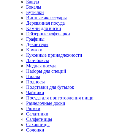
Блюда
Бокалы
Бутылки
Винные аксессуары
Деревянная посуда
Камни для виски
Гейзерные кофеварки
Графины
Декантеры
Кружки
Кухонные принадлежности
Ланчбоксы
Медная посуда
Наборы для специй
Пиалы
Подносы
Подставки для бутылок
Чайники
Посуда для приготовления пищи
Разделочные доски
Рюмки
Салатники
Салфетницы
Сахарницы
Солонки