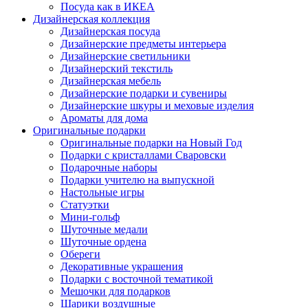
Посуда как в ИКЕА
Дизайнерская коллекция
Дизайнерская посуда
Дизайнерские предметы интерьера
Дизайнерские светильники
Дизайнерский текстиль
Дизайнерская мебель
Дизайнерские подарки и сувениры
Дизайнерские шкуры и меховые изделия
Ароматы для дома
Оригинальные подарки
Оригинальные подарки на Новый Год
Подарки с кристаллами Сваровски
Подарочные наборы
Подарки учителю на выпускной
Настольные игры
Статуэтки
Мини-гольф
Шуточные медали
Шуточные ордена
Обереги
Декоративные украшения
Подарки с восточной тематикой
Мешочки для подарков
Шарики воздушные