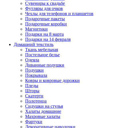
Сувениры к свадьбе
Футляры для очков
Чехлы для телефонов и планшетов
Подарочные пакеты
Подарочные коробки
Магнитики
Подарки на 8 марта
Подарки на 14 февраля
Домашний текстиль
Ткань мебельная
Постельное белье
Одеяла
Диванные подушки
Подушки
Покрывала
Ковры и ковровые дорожки
Пледы
Шторы
Скатерти
Полотенца
Сидушки на стулья
Халаты домашние
Махровые халаты
Фартуки
Декоративные наволочки