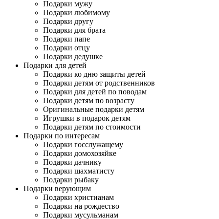
Подарки мужу
Подарки любимому
Подарки другу
Подарки для брата
Подарки папе
Подарки отцу
Подарки дедушке
Подарки для детей
Подарки ко дню защиты детей
Подарки детям от родственников
Подарки для детей по поводам
Подарки детям по возрасту
Оригинальные подарки детям
Игрушки в подарок детям
Подарки детям по стоимости
Подарки по интересам
Подарки госслужащему
Подарки домохозяйке
Подарки дачнику
Подарки шахматисту
Подарки рыбаку
Подарки верующим
Подарки христианам
Подарки на рождество
Подарки мусульманам