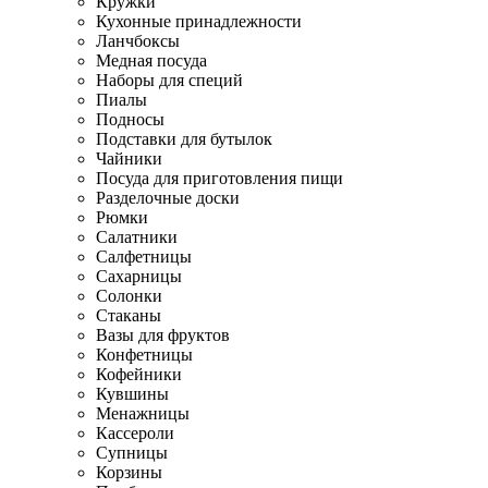
Кружки
Кухонные принадлежности
Ланчбоксы
Медная посуда
Наборы для специй
Пиалы
Подносы
Подставки для бутылок
Чайники
Посуда для приготовления пищи
Разделочные доски
Рюмки
Салатники
Салфетницы
Сахарницы
Солонки
Стаканы
Вазы для фруктов
Конфетницы
Кофейники
Кувшины
Менажницы
Кассероли
Супницы
Корзины