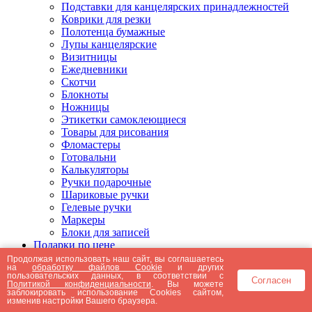
Подставки для канцелярских принадлежностей
Коврики для резки
Полотенца бумажные
Лупы канцелярские
Визитницы
Ежедневники
Скотчи
Блокноты
Ножницы
Этикетки самоклеющиеся
Товары для рисования
Фломастеры
Готовальни
Калькуляторы
Ручки подарочные
Шариковые ручки
Гелевые ручки
Маркеры
Блоки для записей
Подарки по цене
Подарки от 5000 рублей
Продолжая использовать наш сайт, вы соглашаетесь
на
обработку файлов Cookie
и других
Подарки до 5000 рублей
пользовательских данных, в соответствии с
Согласен
Подарки до 3000 рублей
Политикой конфиденциальности
. Вы можете
заблокировать использование Cookies сайтом,
Подарки до 2000 рублей
изменив настройки Вашего браузера.
Подарки до 1000 рублей