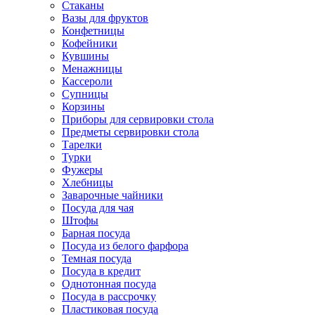
Стаканы
Вазы для фруктов
Конфетницы
Кофейники
Кувшины
Менажницы
Кассероли
Супницы
Корзины
Приборы для сервировки стола
Предметы сервировки стола
Тарелки
Турки
Фужеры
Хлебницы
Заварочные чайники
Посуда для чая
Штофы
Барная посуда
Посуда из белого фарфора
Темная посуда
Посуда в кредит
Однотонная посуда
Посуда в рассрочку
Пластиковая посуда