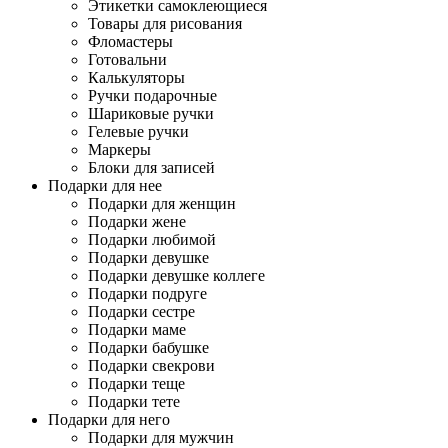
Этикетки самоклеющиеся
Товары для рисования
Фломастеры
Готовальни
Калькуляторы
Ручки подарочные
Шариковые ручки
Гелевые ручки
Маркеры
Блоки для записей
Подарки для нее
Подарки для женщин
Подарки жене
Подарки любимой
Подарки девушке
Подарки девушке коллеге
Подарки подруге
Подарки сестре
Подарки маме
Подарки бабушке
Подарки свекрови
Подарки теще
Подарки тете
Подарки для него
Подарки для мужчин