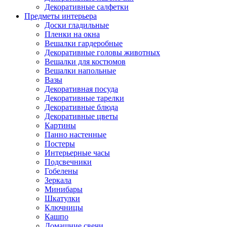
Декоративные салфетки
Предметы интерьера
Доски гладильные
Пленки на окна
Вешалки гардеробные
Декоративные головы животных
Вешалки для костюмов
Вешалки напольные
Вазы
Декоративная посуда
Декоративные тарелки
Декоративные блюда
Декоративные цветы
Картины
Панно настенные
Постеры
Интерьерные часы
Подсвечники
Гобелены
Зеркала
Минибары
Шкатулки
Ключницы
Кашпо
Домашние свечи