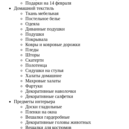
Подарки на 14 февраля
Домашний текстиль
Ткань мебельная
Постельное белье
Одеяла
Диванные подушки
Подушки
Покрывала
Ковры и ковровые дорожки
Пледы
Шторы
Скатерти
Полотенца
Сидушки на стулья
Халаты домашние
Махровые халаты
Фартуки
Декоративные наволочки
Декоративные салфетки
Предметы интерьера
Доски гладильные
Пленки на окна
Вешалки гардеробные
Декоративные головы животных
Вешалки для костюмов