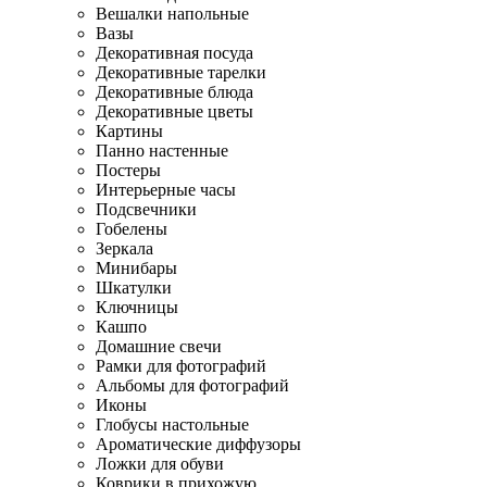
Вешалки напольные
Вазы
Декоративная посуда
Декоративные тарелки
Декоративные блюда
Декоративные цветы
Картины
Панно настенные
Постеры
Интерьерные часы
Подсвечники
Гобелены
Зеркала
Минибары
Шкатулки
Ключницы
Кашпо
Домашние свечи
Рамки для фотографий
Альбомы для фотографий
Иконы
Глобусы настольные
Ароматические диффузоры
Ложки для обуви
Коврики в прихожую