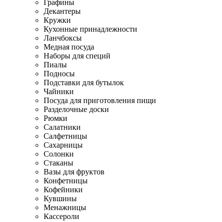
Графины
Декантеры
Кружки
Кухонные принадлежности
Ланчбоксы
Медная посуда
Наборы для специй
Пиалы
Подносы
Подставки для бутылок
Чайники
Посуда для приготовления пищи
Разделочные доски
Рюмки
Салатники
Салфетницы
Сахарницы
Солонки
Стаканы
Вазы для фруктов
Конфетницы
Кофейники
Кувшины
Менажницы
Кассероли