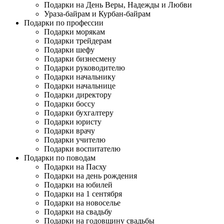
Подарки на День Веры, Надежды и Любви
Ураза-байрам и Курбан-байрам
Подарки по профессии
Подарки морякам
Подарки трейдерам
Подарки шефу
Подарки бизнесмену
Подарки руководителю
Подарки начальнику
Подарки начальнице
Подарки директору
Подарки боссу
Подарки бухгалтеру
Подарки юристу
Подарки врачу
Подарки учителю
Подарки воспитателю
Подарки по поводам
Подарки на Пасху
Подарки на день рождения
Подарки на юбилей
Подарки на 1 сентября
Подарки на новоселье
Подарки на свадьбу
Подарки на годовщину свадьбы