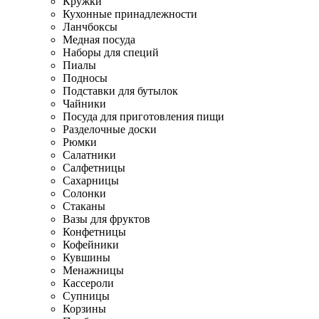
Кружки
Кухонные принадлежности
Ланчбоксы
Медная посуда
Наборы для специй
Пиалы
Подносы
Подставки для бутылок
Чайники
Посуда для приготовления пищи
Разделочные доски
Рюмки
Салатники
Салфетницы
Сахарницы
Солонки
Стаканы
Вазы для фруктов
Конфетницы
Кофейники
Кувшины
Менажницы
Кассероли
Супницы
Корзины