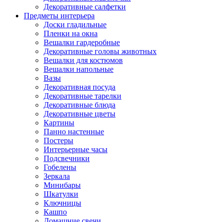
Декоративные салфетки
Предметы интерьера
Доски гладильные
Пленки на окна
Вешалки гардеробные
Декоративные головы животных
Вешалки для костюмов
Вешалки напольные
Вазы
Декоративная посуда
Декоративные тарелки
Декоративные блюда
Декоративные цветы
Картины
Панно настенные
Постеры
Интерьерные часы
Подсвечники
Гобелены
Зеркала
Минибары
Шкатулки
Ключницы
Кашпо
Домашние свечи