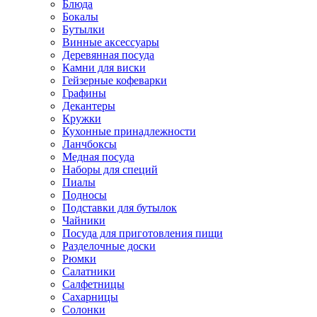
Блюда
Бокалы
Бутылки
Винные аксессуары
Деревянная посуда
Камни для виски
Гейзерные кофеварки
Графины
Декантеры
Кружки
Кухонные принадлежности
Ланчбоксы
Медная посуда
Наборы для специй
Пиалы
Подносы
Подставки для бутылок
Чайники
Посуда для приготовления пищи
Разделочные доски
Рюмки
Салатники
Салфетницы
Сахарницы
Солонки