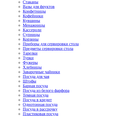
Стаканы
Вазы для фруктов
Конфетницы
Кофейники
Кувшины
Менажницы
Кассероли
Супницы
Корзины
Приборы для сервировки стола
Предметы сервировки стола
Тарелки
Турки
Фужеры
Хлебницы
Заварочные чайники
Посуда для чая
Штофы
Барная посуда
Посуда из белого фарфора
Темная посуда
Посуда в кредит
Однотонная посуда
Посуда в рассрочку
Пластиковая посуда