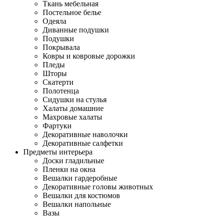
Ткань мебельная
Постельное белье
Одеяла
Диванные подушки
Подушки
Покрывала
Ковры и ковровые дорожки
Пледы
Шторы
Скатерти
Полотенца
Сидушки на стулья
Халаты домашние
Махровые халаты
Фартуки
Декоративные наволочки
Декоративные салфетки
Предметы интерьера
Доски гладильные
Пленки на окна
Вешалки гардеробные
Декоративные головы животных
Вешалки для костюмов
Вешалки напольные
Вазы