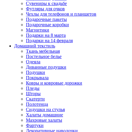
Сувениры к свадьбе
Футляры для очков
Чехлы для телефонов и планшетов
Подарочные пакеты
Подарочные коробки
Магнитики
Подарки на 8 марта
Подарки на 14 февраля
Домашний текстиль
Ткань мебельная
Постельное белье
Одеяла
Диванные подушки
Подушки
Покрывала
Ковры и ковровые дорожки
Пледы
Шторы
Скатерти
Полотенца
Сидушки на стулья
Халаты домашние
Махровые халаты
Фартуки
Декоративные наволочки