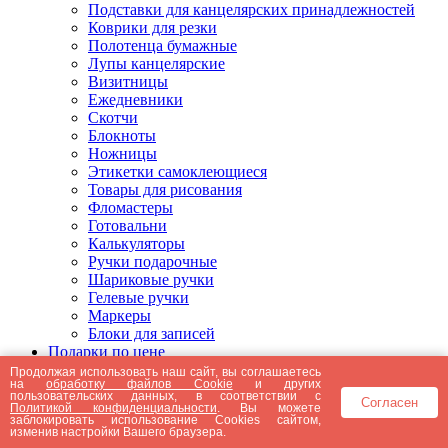
Подставки для канцелярских принадлежностей
Коврики для резки
Полотенца бумажные
Лупы канцелярские
Визитницы
Ежедневники
Скотчи
Блокноты
Ножницы
Этикетки самоклеющиеся
Товары для рисования
Фломастеры
Готовальни
Калькуляторы
Ручки подарочные
Шариковые ручки
Гелевые ручки
Маркеры
Блоки для записей
Подарки по цене
Подарки от 5000 рублей
Продолжая использовать наш сайт, вы соглашаетесь
на
обработку файлов Cookie
и других
Подарки до 5000 рублей
пользовательских данных, в соответствии с
Согласен
Подарки до 3000 рублей
Политикой конфиденциальности
. Вы можете
заблокировать использование Cookies сайтом,
Подарки до 2000 рублей
изменив настройки Вашего браузера.
Подарки до 1000 рублей