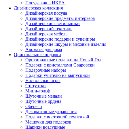
Посуда как в ИКЕА
Дизайнерская коллекция
Дизайнерская посуда
Дизайнерские предметы интерьера
Дизайнерские светильники
Дизайнерский текстиль
Дизайнерская мебель
Дизайнерские подарки и сувениры
Дизайнерские шкуры и меховые изделия
Ароматы для дома
Оригинальные подарки
Оригинальные подарки на Новый Год
Подарки с кристаллами Сваровски
Подарочные наборы
Подарки учителю на выпускной
Настольные игры
Статуэтки
Мини-гольф
Шуточные медали
Шуточные ордена
Обереги
Декоративные украшения
Подарки с восточной тематикой
Мешочки для подарков
Шарики воздушные