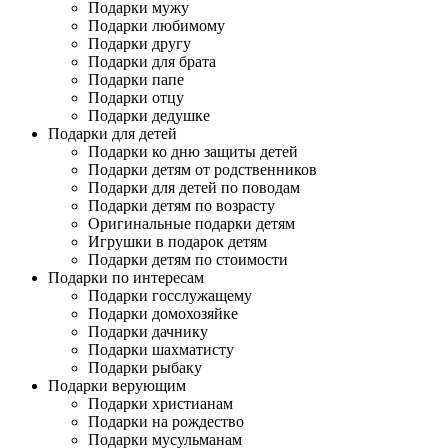
Подарки мужу
Подарки любимому
Подарки другу
Подарки для брата
Подарки папе
Подарки отцу
Подарки дедушке
Подарки для детей
Подарки ко дню защиты детей
Подарки детям от родственников
Подарки для детей по поводам
Подарки детям по возрасту
Оригинальные подарки детям
Игрушки в подарок детям
Подарки детям по стоимости
Подарки по интересам
Подарки госслужащему
Подарки домохозяйке
Подарки дачнику
Подарки шахматисту
Подарки рыбаку
Подарки верующим
Подарки христианам
Подарки на рождество
Подарки мусульманам