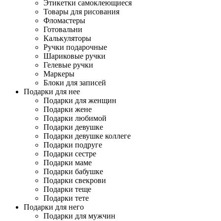
Этикетки самоклеющиеся
Товары для рисования
Фломастеры
Готовальни
Калькуляторы
Ручки подарочные
Шариковые ручки
Гелевые ручки
Маркеры
Блоки для записей
Подарки для нее
Подарки для женщин
Подарки жене
Подарки любимой
Подарки девушке
Подарки девушке коллеге
Подарки подруге
Подарки сестре
Подарки маме
Подарки бабушке
Подарки свекрови
Подарки теще
Подарки тете
Подарки для него
Подарки для мужчин