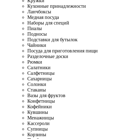
Кружки
Кухонные принадлежности
Ланчбоксы
Медная посуда
Наборы для специй
Пиалы
Подносы
Подставки для бутылок
Чайники
Посуда для приготовления пищи
Разделочные доски
Рюмки
Салатники
Салфетницы
Сахарницы
Солонки
Стаканы
Вазы для фруктов
Конфетницы
Кофейники
Кувшины
Менажницы
Кассероли
Супницы
Корзины