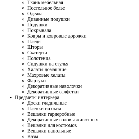
Ткань мебельная
Постельное белье
Одеяла
Диванные подушки
Подушки
Покрывала
Ковры и ковровые дорожки
Пледы
Шторы
Скатерти
Полотенца
Сидушки на стулья
Халаты домашние
Махровые халаты
Фартуки
Декоративные наволочки
Декоративные салфетки
Предметы интерьера
Доски гладильные
Пленки на окна
Вешалки гардеробные
Декоративные головы животных
Вешалки для костюмов
Вешалки напольные
Вазы