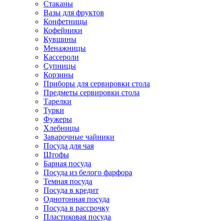
Стаканы
Вазы для фруктов
Конфетницы
Кофейники
Кувшины
Менажницы
Кассероли
Супницы
Корзины
Приборы для сервировки стола
Предметы сервировки стола
Тарелки
Турки
Фужеры
Хлебницы
Заварочные чайники
Посуда для чая
Штофы
Барная посуда
Посуда из белого фарфора
Темная посуда
Посуда в кредит
Однотонная посуда
Посуда в рассрочку
Пластиковая посуда