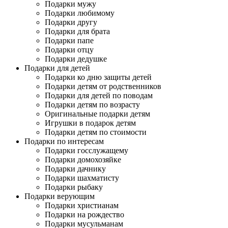
Подарки мужу
Подарки любимому
Подарки другу
Подарки для брата
Подарки папе
Подарки отцу
Подарки дедушке
Подарки для детей
Подарки ко дню защиты детей
Подарки детям от родственников
Подарки для детей по поводам
Подарки детям по возрасту
Оригинальные подарки детям
Игрушки в подарок детям
Подарки детям по стоимости
Подарки по интересам
Подарки госслужащему
Подарки домохозяйке
Подарки дачнику
Подарки шахматисту
Подарки рыбаку
Подарки верующим
Подарки христианам
Подарки на рождество
Подарки мусульманам