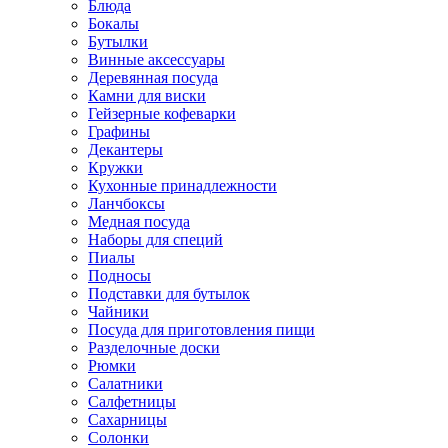
Блюда
Бокалы
Бутылки
Винные аксессуары
Деревянная посуда
Камни для виски
Гейзерные кофеварки
Графины
Декантеры
Кружки
Кухонные принадлежности
Ланчбоксы
Медная посуда
Наборы для специй
Пиалы
Подносы
Подставки для бутылок
Чайники
Посуда для приготовления пищи
Разделочные доски
Рюмки
Салатники
Салфетницы
Сахарницы
Солонки