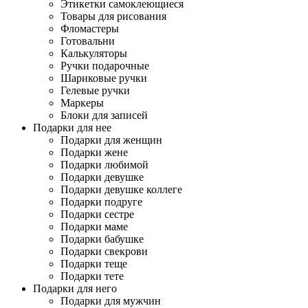
Этикетки самоклеющиеся
Товары для рисования
Фломастеры
Готовальни
Калькуляторы
Ручки подарочные
Шариковые ручки
Гелевые ручки
Маркеры
Блоки для записей
Подарки для нее
Подарки для женщин
Подарки жене
Подарки любимой
Подарки девушке
Подарки девушке коллеге
Подарки подруге
Подарки сестре
Подарки маме
Подарки бабушке
Подарки свекрови
Подарки теще
Подарки тете
Подарки для него
Подарки для мужчин