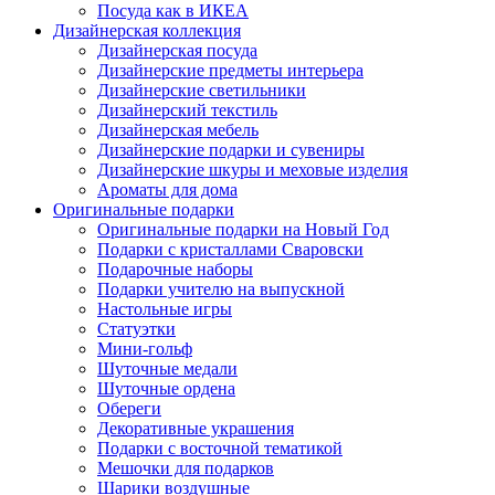
Посуда как в ИКЕА
Дизайнерская коллекция
Дизайнерская посуда
Дизайнерские предметы интерьера
Дизайнерские светильники
Дизайнерский текстиль
Дизайнерская мебель
Дизайнерские подарки и сувениры
Дизайнерские шкуры и меховые изделия
Ароматы для дома
Оригинальные подарки
Оригинальные подарки на Новый Год
Подарки с кристаллами Сваровски
Подарочные наборы
Подарки учителю на выпускной
Настольные игры
Статуэтки
Мини-гольф
Шуточные медали
Шуточные ордена
Обереги
Декоративные украшения
Подарки с восточной тематикой
Мешочки для подарков
Шарики воздушные