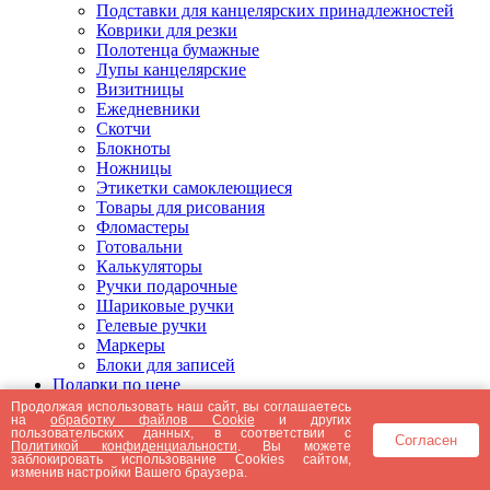
Подставки для канцелярских принадлежностей
Коврики для резки
Полотенца бумажные
Лупы канцелярские
Визитницы
Ежедневники
Скотчи
Блокноты
Ножницы
Этикетки самоклеющиеся
Товары для рисования
Фломастеры
Готовальни
Калькуляторы
Ручки подарочные
Шариковые ручки
Гелевые ручки
Маркеры
Блоки для записей
Подарки по цене
Подарки от 5000 рублей
Продолжая использовать наш сайт, вы соглашаетесь
на
обработку файлов Cookie
и других
Подарки до 5000 рублей
пользовательских данных, в соответствии с
Согласен
Подарки до 3000 рублей
Политикой конфиденциальности
. Вы можете
заблокировать использование Cookies сайтом,
Подарки до 2000 рублей
изменив настройки Вашего браузера.
Подарки до 1000 рублей