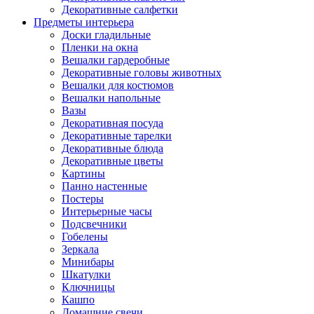
Декоративные салфетки
Предметы интерьера
Доски гладильные
Пленки на окна
Вешалки гардеробные
Декоративные головы животных
Вешалки для костюмов
Вешалки напольные
Вазы
Декоративная посуда
Декоративные тарелки
Декоративные блюда
Декоративные цветы
Картины
Панно настенные
Постеры
Интерьерные часы
Подсвечники
Гобелены
Зеркала
Минибары
Шкатулки
Ключницы
Кашпо
Домашние свечи