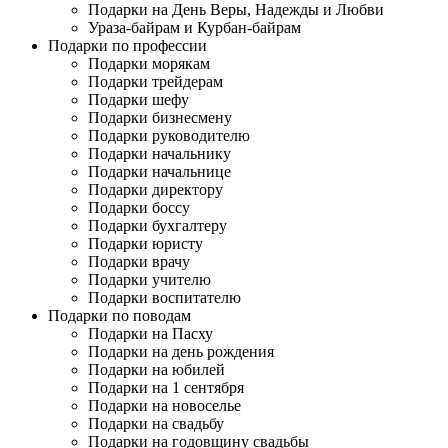
Подарки на День Веры, Надежды и Любви
Ураза-байрам и Курбан-байрам
Подарки по профессии
Подарки морякам
Подарки трейдерам
Подарки шефу
Подарки бизнесмену
Подарки руководителю
Подарки начальнику
Подарки начальнице
Подарки директору
Подарки боссу
Подарки бухгалтеру
Подарки юристу
Подарки врачу
Подарки учителю
Подарки воспитателю
Подарки по поводам
Подарки на Пасху
Подарки на день рождения
Подарки на юбилей
Подарки на 1 сентября
Подарки на новоселье
Подарки на свадьбу
Подарки на годовщину свадьбы