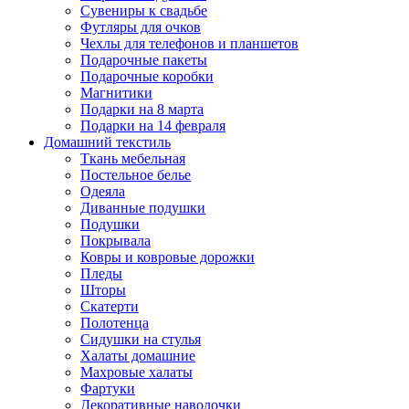
Сувениры к свадьбе
Футляры для очков
Чехлы для телефонов и планшетов
Подарочные пакеты
Подарочные коробки
Магнитики
Подарки на 8 марта
Подарки на 14 февраля
Домашний текстиль
Ткань мебельная
Постельное белье
Одеяла
Диванные подушки
Подушки
Покрывала
Ковры и ковровые дорожки
Пледы
Шторы
Скатерти
Полотенца
Сидушки на стулья
Халаты домашние
Махровые халаты
Фартуки
Декоративные наволочки