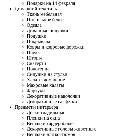
Подарки на 14 февраля
Домашний текстиль
Ткань мебельная
Постельное белье
Одеяла
Диванные подушки
Подушки
Покрывала
Ковры и ковровые дорожки
Пледы
Шторы
Скатерти
Полотенца
Сидушки на стулья
Халаты домашние
Махровые халаты
Фартуки
Декоративные наволочки
Декоративные салфетки
Предметы интерьера
Доски гладильные
Пленки на окна
Вешалки гардеробные
Декоративные головы животных
Вешалки для костюмов