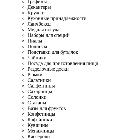
Графины
Декантеры
Кружки
Кухонные принадлежности
Ланчбоксы
Медная посуда
Наборы для специй
Пиалы
Подносы
Подставки для бутылок
Чайники
Посуда для приготовления пищи
Разделочные доски
Рюмки
Салатники
Салфетницы
Сахарницы
Солонки
Стаканы
Вазы для фруктов
Конфетницы
Кофейники
Кувшины
Менажницы
Кассероли