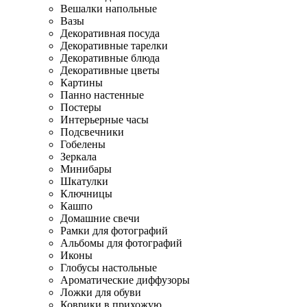
Вешалки напольные
Вазы
Декоративная посуда
Декоративные тарелки
Декоративные блюда
Декоративные цветы
Картины
Панно настенные
Постеры
Интерьерные часы
Подсвечники
Гобелены
Зеркала
Минибары
Шкатулки
Ключницы
Кашпо
Домашние свечи
Рамки для фотографий
Альбомы для фотографий
Иконы
Глобусы настольные
Ароматические диффузоры
Ложки для обуви
Коврики в прихожую