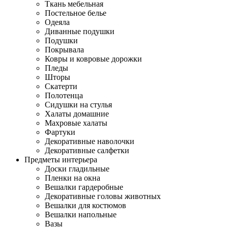
Ткань мебельная
Постельное белье
Одеяла
Диванные подушки
Подушки
Покрывала
Ковры и ковровые дорожки
Пледы
Шторы
Скатерти
Полотенца
Сидушки на стулья
Халаты домашние
Махровые халаты
Фартуки
Декоративные наволочки
Декоративные салфетки
Предметы интерьера
Доски гладильные
Пленки на окна
Вешалки гардеробные
Декоративные головы животных
Вешалки для костюмов
Вешалки напольные
Вазы