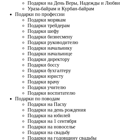
Подарки на День Веры, Надежды и Любви
Ураза-байрам и Курбан-байрам
Подарки по профессии
Подарки морякам
Подарки трейдерам
Подарки шефу
Подарки бизнесмену
Подарки руководителю
Подарки начальнику
Подарки начальнице
Подарки директору
Подарки боссу
Подарки бухгалтеру
Подарки юристу
Подарки врачу
Подарки учителю
Подарки воспитателю
Подарки по поводам
Подарки на Пасху
Подарки на день рождения
Подарки на юбилей
Подарки на 1 сентября
Подарки на новоселье
Подарки на свадьбу
Подарки на годовщину свадьбы