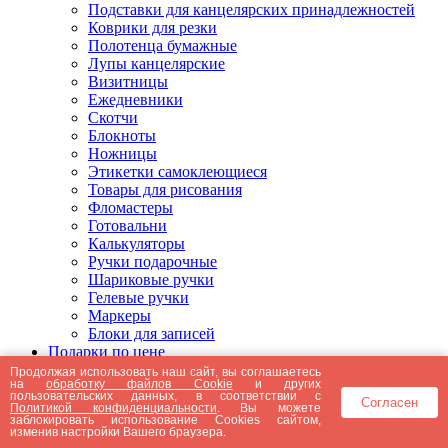
Подставки для канцелярских принадлежностей
Коврики для резки
Полотенца бумажные
Лупы канцелярские
Визитницы
Ежедневники
Скотчи
Блокноты
Ножницы
Этикетки самоклеющиеся
Товары для рисования
Фломастеры
Готовальни
Калькуляторы
Ручки подарочные
Шариковые ручки
Гелевые ручки
Маркеры
Блоки для записей
Подарки по цене
Подарки от 5000 рублей
Продолжая использовать наш сайт, вы соглашаетесь
на
обработку файлов Cookie
и других
Подарки до 5000 рублей
пользовательских данных, в соответствии с
Согласен
Подарки до 3000 рублей
Политикой конфиденциальности
. Вы можете
заблокировать использование Cookies сайтом,
Подарки до 2000 рублей
изменив настройки Вашего браузера.
Подарки до 1000 рублей