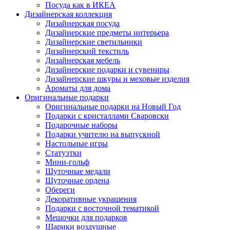
Посуда как в ИКЕА
Дизайнерская коллекция
Дизайнерская посуда
Дизайнерские предметы интерьера
Дизайнерские светильники
Дизайнерский текстиль
Дизайнерская мебель
Дизайнерские подарки и сувениры
Дизайнерские шкуры и меховые изделия
Ароматы для дома
Оригинальные подарки
Оригинальные подарки на Новый Год
Подарки с кристаллами Сваровски
Подарочные наборы
Подарки учителю на выпускной
Настольные игры
Статуэтки
Мини-гольф
Шуточные медали
Шуточные ордена
Обереги
Декоративные украшения
Подарки с восточной тематикой
Мешочки для подарков
Шарики воздушные