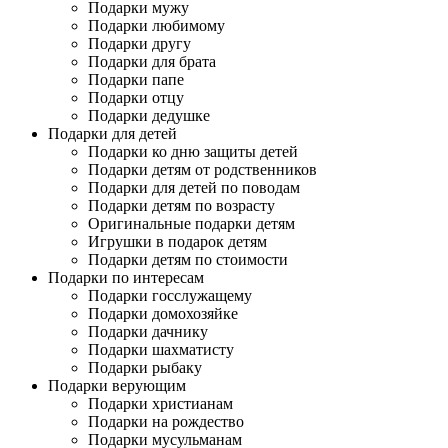
Подарки мужу
Подарки любимому
Подарки другу
Подарки для брата
Подарки папе
Подарки отцу
Подарки дедушке
Подарки для детей
Подарки ко дню защиты детей
Подарки детям от родственников
Подарки для детей по поводам
Подарки детям по возрасту
Оригинальные подарки детям
Игрушки в подарок детям
Подарки детям по стоимости
Подарки по интересам
Подарки госслужащему
Подарки домохозяйке
Подарки дачнику
Подарки шахматисту
Подарки рыбаку
Подарки верующим
Подарки христианам
Подарки на рождество
Подарки мусульманам