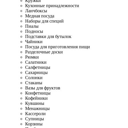
Кружки
Кухонные принадлежности
Ланчбоксы
Медная посуда
Наборы для специй
Пиалы
Подносы
Подставки для бутылок
Чайники
Посуда для приготовления пищи
Разделочные доски
Рюмки
Салатники
Салфетницы
Сахарницы
Солонки
Стаканы
Вазы для фруктов
Конфетницы
Кофейники
Кувшины
Менажницы
Кассероли
Супницы
Корзины