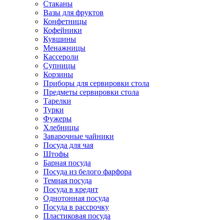
Стаканы
Вазы для фруктов
Конфетницы
Кофейники
Кувшины
Менажницы
Кассероли
Супницы
Корзины
Приборы для сервировки стола
Предметы сервировки стола
Тарелки
Турки
Фужеры
Хлебницы
Заварочные чайники
Посуда для чая
Штофы
Барная посуда
Посуда из белого фарфора
Темная посуда
Посуда в кредит
Однотонная посуда
Посуда в рассрочку
Пластиковая посуда