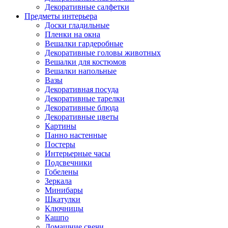
Декоративные салфетки
Предметы интерьера
Доски гладильные
Пленки на окна
Вешалки гардеробные
Декоративные головы животных
Вешалки для костюмов
Вешалки напольные
Вазы
Декоративная посуда
Декоративные тарелки
Декоративные блюда
Декоративные цветы
Картины
Панно настенные
Постеры
Интерьерные часы
Подсвечники
Гобелены
Зеркала
Минибары
Шкатулки
Ключницы
Кашпо
Домашние свечи