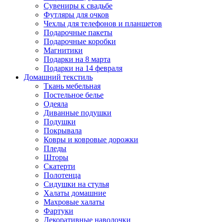
Сувениры к свадьбе
Футляры для очков
Чехлы для телефонов и планшетов
Подарочные пакеты
Подарочные коробки
Магнитики
Подарки на 8 марта
Подарки на 14 февраля
Домашний текстиль
Ткань мебельная
Постельное белье
Одеяла
Диванные подушки
Подушки
Покрывала
Ковры и ковровые дорожки
Пледы
Шторы
Скатерти
Полотенца
Сидушки на стулья
Халаты домашние
Махровые халаты
Фартуки
Декоративные наволочки