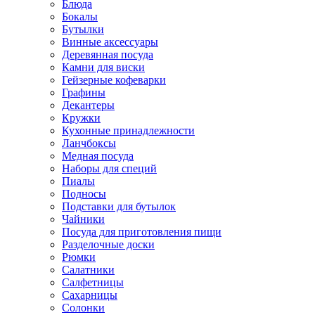
Блюда
Бокалы
Бутылки
Винные аксессуары
Деревянная посуда
Камни для виски
Гейзерные кофеварки
Графины
Декантеры
Кружки
Кухонные принадлежности
Ланчбоксы
Медная посуда
Наборы для специй
Пиалы
Подносы
Подставки для бутылок
Чайники
Посуда для приготовления пищи
Разделочные доски
Рюмки
Салатники
Салфетницы
Сахарницы
Солонки