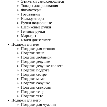
Этикетки самоклеющиеся
Товары для рисования
Фломастеры
Готовальни
Калькуляторы
Ручки подарочные
Шариковые ручки
Гелевые ручки
Маркеры
Блоки для записей
Подарки для нее
Подарки для женщин
Подарки жене
Подарки любимой
Подарки девушке
Подарки девушке коллеге
Подарки подруге
Подарки сестре
Подарки маме
Подарки бабушке
Подарки свекрови
Подарки теще
Подарки тете
Подарки для него
Подарки для мужчин