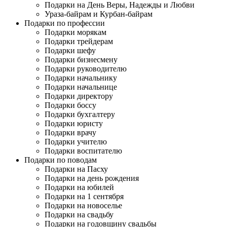
Подарки на День Веры, Надежды и Любви
Ураза-байрам и Курбан-байрам
Подарки по профессии
Подарки морякам
Подарки трейдерам
Подарки шефу
Подарки бизнесмену
Подарки руководителю
Подарки начальнику
Подарки начальнице
Подарки директору
Подарки боссу
Подарки бухгалтеру
Подарки юристу
Подарки врачу
Подарки учителю
Подарки воспитателю
Подарки по поводам
Подарки на Пасху
Подарки на день рождения
Подарки на юбилей
Подарки на 1 сентября
Подарки на новоселье
Подарки на свадьбу
Подарки на годовщину свадьбы