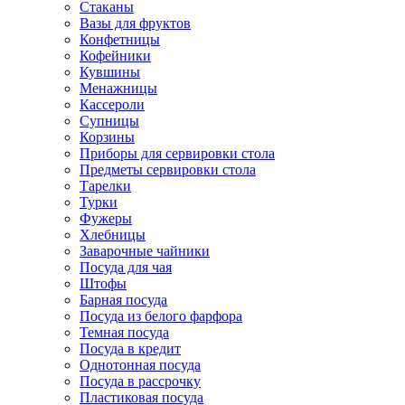
Стаканы
Вазы для фруктов
Конфетницы
Кофейники
Кувшины
Менажницы
Кассероли
Супницы
Корзины
Приборы для сервировки стола
Предметы сервировки стола
Тарелки
Турки
Фужеры
Хлебницы
Заварочные чайники
Посуда для чая
Штофы
Барная посуда
Посуда из белого фарфора
Темная посуда
Посуда в кредит
Однотонная посуда
Посуда в рассрочку
Пластиковая посуда