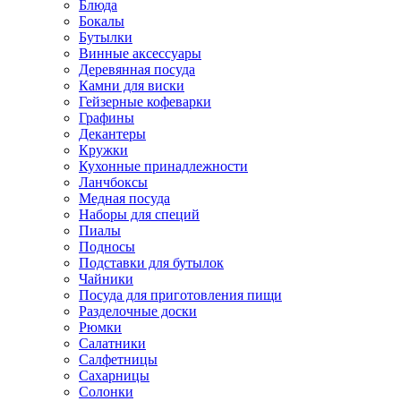
Блюда
Бокалы
Бутылки
Винные аксессуары
Деревянная посуда
Камни для виски
Гейзерные кофеварки
Графины
Декантеры
Кружки
Кухонные принадлежности
Ланчбоксы
Медная посуда
Наборы для специй
Пиалы
Подносы
Подставки для бутылок
Чайники
Посуда для приготовления пищи
Разделочные доски
Рюмки
Салатники
Салфетницы
Сахарницы
Солонки