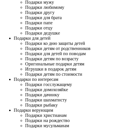
Подарки мужу
Подарки любимому
Подарки другу
Подарки для брата
Подарки папе
Подарки отцу
Подарки дедушке
Подарки для детей
Подарки ко дню защиты детей
Подарки детям от родственников
Подарки для детей по поводам
Подарки детям по возрасту
Оригинальные подарки детям
Игрушки в подарок детям
Подарки детям по стоимости
Подарки по интересам
Подарки госслужащему
Подарки домохозяйке
Подарки дачнику
Подарки шахматисту
Подарки рыбаку
Подарки верующим
Подарки христианам
Подарки на рождество
Подарки мусульманам