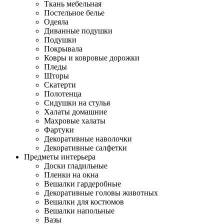
Ткань мебельная
Постельное белье
Одеяла
Диванные подушки
Подушки
Покрывала
Ковры и ковровые дорожки
Пледы
Шторы
Скатерти
Полотенца
Сидушки на стулья
Халаты домашние
Махровые халаты
Фартуки
Декоративные наволочки
Декоративные салфетки
Предметы интерьера
Доски гладильные
Пленки на окна
Вешалки гардеробные
Декоративные головы животных
Вешалки для костюмов
Вешалки напольные
Вазы