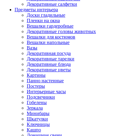
Декоративные салфетки
Предметы интерьера
Доски гладильные
Пленки на окна
Вешалки гардеробные
Декоративные головы животных
Вешалки для костюмов
Вешалки напольные
Вазы
Декоративная посуда
Декоративные тарелки
Декоративные блюда
Декоративные цветы
Картины
Панно настенные
Постеры
Интерьерные часы
Подсвечники
Гобелены
Зеркала
Минибары
Шкатулки
Ключницы
Кашпо
Домашние свечи