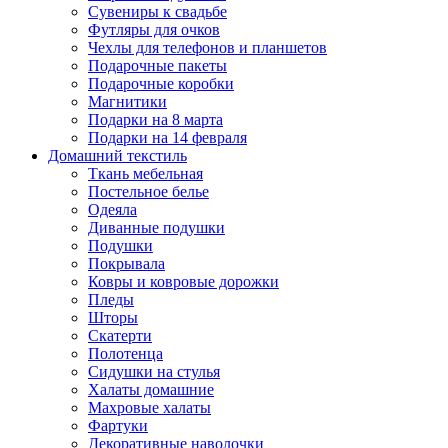
Сувениры к свадьбе
Футляры для очков
Чехлы для телефонов и планшетов
Подарочные пакеты
Подарочные коробки
Магнитики
Подарки на 8 марта
Подарки на 14 февраля
Домашний текстиль
Ткань мебельная
Постельное белье
Одеяла
Диванные подушки
Подушки
Покрывала
Ковры и ковровые дорожки
Пледы
Шторы
Скатерти
Полотенца
Сидушки на стулья
Халаты домашние
Махровые халаты
Фартуки
Декоративные наволочки