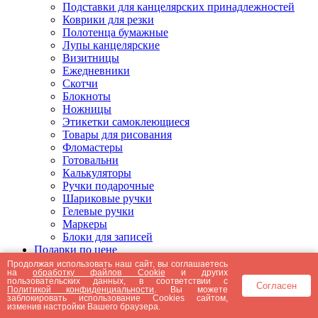
Подставки для канцелярских принадлежностей
Коврики для резки
Полотенца бумажные
Лупы канцелярские
Визитницы
Ежедневники
Скотчи
Блокноты
Ножницы
Этикетки самоклеющиеся
Товары для рисования
Фломастеры
Готовальни
Калькуляторы
Ручки подарочные
Шариковые ручки
Гелевые ручки
Маркеры
Блоки для записей
Подарки по цене
Подарки от 5000 рублей
Продолжая использовать наш сайт, вы соглашаетесь
на
обработку файлов Cookie
и других
Подарки до 5000 рублей
пользовательских данных, в соответствии с
Согласен
Подарки до 3000 рублей
Политикой конфиденциальности
. Вы можете
заблокировать использование Cookies сайтом,
Подарки до 2000 рублей
изменив настройки Вашего браузера.
Подарки до 1000 рублей