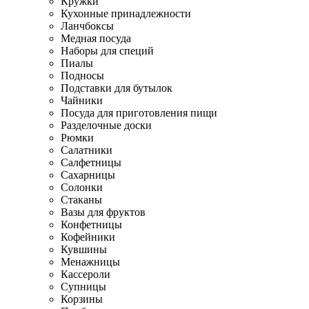
Кружки
Кухонные принадлежности
Ланчбоксы
Медная посуда
Наборы для специй
Пиалы
Подносы
Подставки для бутылок
Чайники
Посуда для приготовления пищи
Разделочные доски
Рюмки
Салатники
Салфетницы
Сахарницы
Солонки
Стаканы
Вазы для фруктов
Конфетницы
Кофейники
Кувшины
Менажницы
Кассероли
Супницы
Корзины