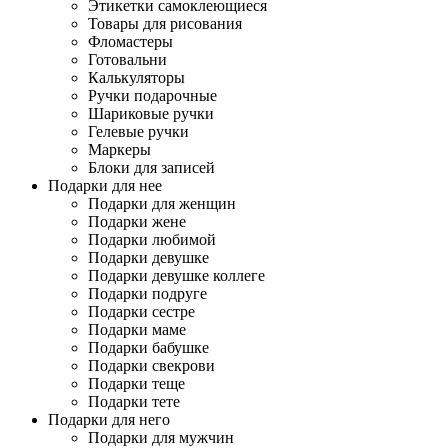
Этикетки самоклеющиеся
Товары для рисования
Фломастеры
Готовальни
Калькуляторы
Ручки подарочные
Шариковые ручки
Гелевые ручки
Маркеры
Блоки для записей
Подарки для нее
Подарки для женщин
Подарки жене
Подарки любимой
Подарки девушке
Подарки девушке коллеге
Подарки подруге
Подарки сестре
Подарки маме
Подарки бабушке
Подарки свекрови
Подарки теще
Подарки тете
Подарки для него
Подарки для мужчин