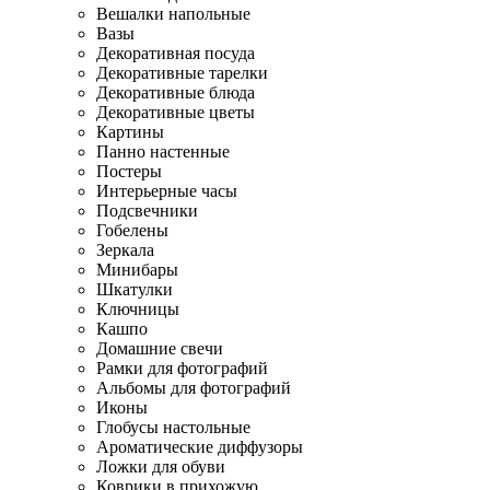
Вешалки напольные
Вазы
Декоративная посуда
Декоративные тарелки
Декоративные блюда
Декоративные цветы
Картины
Панно настенные
Постеры
Интерьерные часы
Подсвечники
Гобелены
Зеркала
Минибары
Шкатулки
Ключницы
Кашпо
Домашние свечи
Рамки для фотографий
Альбомы для фотографий
Иконы
Глобусы настольные
Ароматические диффузоры
Ложки для обуви
Коврики в прихожую