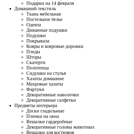
Подарки на 14 февраля
Домашний текстиль
Ткань мебельная
Постельное белье
Одеяла
Диванные подушки
Подушки
Покрывала
Ковры и ковровые дорожки
Пледы
Шторы
Скатерти
Полотенца
Сидушки на стулья
Халаты домашние
Махровые халаты
Фартуки
Декоративные наволочки
Декоративные салфетки
Предметы интерьера
Доски гладильные
Пленки на окна
Вешалки гардеробные
Декоративные головы животных
Вешалки для костюмов