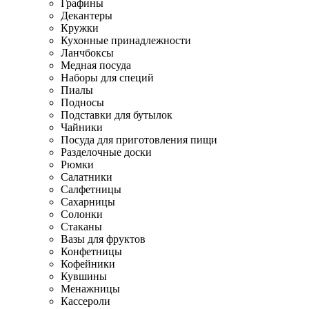
Графины
Декантеры
Кружки
Кухонные принадлежности
Ланчбоксы
Медная посуда
Наборы для специй
Пиалы
Подносы
Подставки для бутылок
Чайники
Посуда для приготовления пищи
Разделочные доски
Рюмки
Салатники
Салфетницы
Сахарницы
Солонки
Стаканы
Вазы для фруктов
Конфетницы
Кофейники
Кувшины
Менажницы
Кассероли