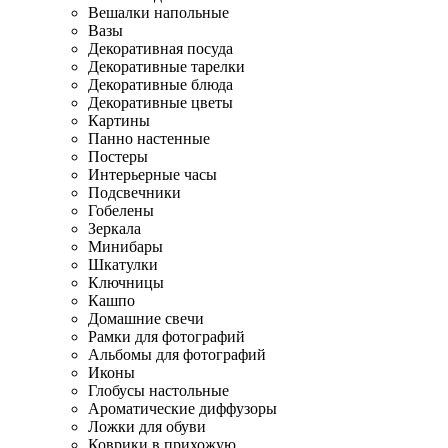
Вешалки напольные
Вазы
Декоративная посуда
Декоративные тарелки
Декоративные блюда
Декоративные цветы
Картины
Панно настенные
Постеры
Интерьерные часы
Подсвечники
Гобелены
Зеркала
Минибары
Шкатулки
Ключницы
Кашпо
Домашние свечи
Рамки для фотографий
Альбомы для фотографий
Иконы
Глобусы настольные
Ароматические диффузоры
Ложки для обуви
Коврики в прихожую