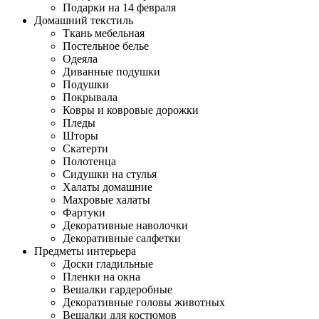
Подарки на 14 февраля
Домашний текстиль
Ткань мебельная
Постельное белье
Одеяла
Диванные подушки
Подушки
Покрывала
Ковры и ковровые дорожки
Пледы
Шторы
Скатерти
Полотенца
Сидушки на стулья
Халаты домашние
Махровые халаты
Фартуки
Декоративные наволочки
Декоративные салфетки
Предметы интерьера
Доски гладильные
Пленки на окна
Вешалки гардеробные
Декоративные головы животных
Вешалки для костюмов