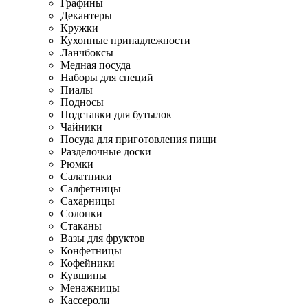
Графины
Декантеры
Кружки
Кухонные принадлежности
Ланчбоксы
Медная посуда
Наборы для специй
Пиалы
Подносы
Подставки для бутылок
Чайники
Посуда для приготовления пищи
Разделочные доски
Рюмки
Салатники
Салфетницы
Сахарницы
Солонки
Стаканы
Вазы для фруктов
Конфетницы
Кофейники
Кувшины
Менажницы
Кассероли