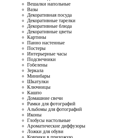
Вешалки напольные
Вазы
Декоративная посуда
Декоративные тарелки
Декоративные блюда
Декоративные цветы
Картины
Панно настенные
Постеры
Интерьерные часы
Подсвечники
Гобелены
Зеркала
Минибары
Шкатулки
Ключницы
Кашпо
Домашние свечи
Рамки для фотографий
Альбомы для фотографий
Иконы
Глобусы настольные
Ароматические диффузоры
Ложки для обуви
Коврики в прихожую