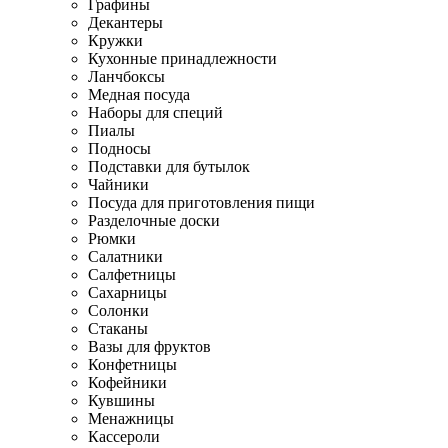
Графины
Декантеры
Кружки
Кухонные принадлежности
Ланчбоксы
Медная посуда
Наборы для специй
Пиалы
Подносы
Подставки для бутылок
Чайники
Посуда для приготовления пищи
Разделочные доски
Рюмки
Салатники
Салфетницы
Сахарницы
Солонки
Стаканы
Вазы для фруктов
Конфетницы
Кофейники
Кувшины
Менажницы
Кассероли