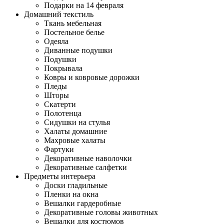
Подарки на 14 февраля
Домашний текстиль
Ткань мебельная
Постельное белье
Одеяла
Диванные подушки
Подушки
Покрывала
Ковры и ковровые дорожки
Пледы
Шторы
Скатерти
Полотенца
Сидушки на стулья
Халаты домашние
Махровые халаты
Фартуки
Декоративные наволочки
Декоративные салфетки
Предметы интерьера
Доски гладильные
Пленки на окна
Вешалки гардеробные
Декоративные головы животных
Вешалки для костюмов