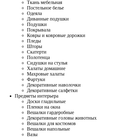
Ткань мебельная
Постельное белье
Одеяла
Диванные подушки
Подушки
Покрывала
Ковры и ковровые дорожки
Пледы
Шторы
Скатерти
Полотенца
Сидушки на стулья
Халаты домашние
Махровые халаты
Фартуки
Декоративные наволочки
Декоративные салфетки
Предметы интерьера
Доски гладильные
Пленки на окна
Вешалки гардеробные
Декоративные головы животных
Вешалки для костюмов
Вешалки напольные
Вазы