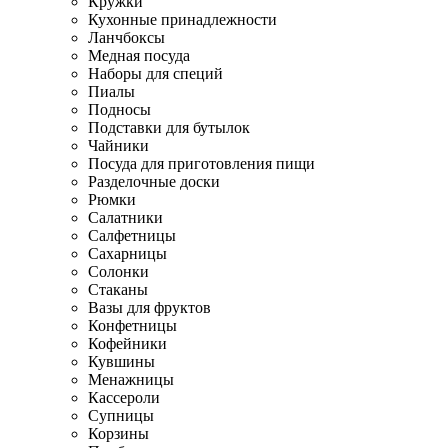
Кружки
Кухонные принадлежности
Ланчбоксы
Медная посуда
Наборы для специй
Пиалы
Подносы
Подставки для бутылок
Чайники
Посуда для приготовления пищи
Разделочные доски
Рюмки
Салатники
Салфетницы
Сахарницы
Солонки
Стаканы
Вазы для фруктов
Конфетницы
Кофейники
Кувшины
Менажницы
Кассероли
Супницы
Корзины