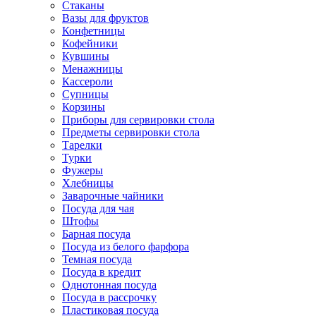
Стаканы
Вазы для фруктов
Конфетницы
Кофейники
Кувшины
Менажницы
Кассероли
Супницы
Корзины
Приборы для сервировки стола
Предметы сервировки стола
Тарелки
Турки
Фужеры
Хлебницы
Заварочные чайники
Посуда для чая
Штофы
Барная посуда
Посуда из белого фарфора
Темная посуда
Посуда в кредит
Однотонная посуда
Посуда в рассрочку
Пластиковая посуда