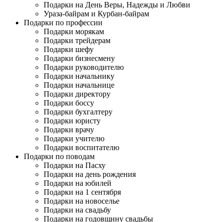
Подарки на День Веры, Надежды и Любви
Ураза-байрам и Курбан-байрам
Подарки по профессии
Подарки морякам
Подарки трейдерам
Подарки шефу
Подарки бизнесмену
Подарки руководителю
Подарки начальнику
Подарки начальнице
Подарки директору
Подарки боссу
Подарки бухгалтеру
Подарки юристу
Подарки врачу
Подарки учителю
Подарки воспитателю
Подарки по поводам
Подарки на Пасху
Подарки на день рождения
Подарки на юбилей
Подарки на 1 сентября
Подарки на новоселье
Подарки на свадьбу
Подарки на годовщину свадьбы