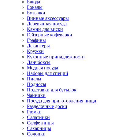
Блюда
Бокалы
Бутылки
Винные аксессуары
Деревянная посуда
Камни для виски
Гейзерные кофеварки
Графины
Декантеры
Кружки
Кухонные принадлежности
Ланчбоксы
Медная посуда
Наборы для специй
Пиалы
Подносы
Подставки для бутылок
Чайники
Посуда для приготовления пищи
Разделочные доски
Рюмки
Салатники
Салфетницы
Сахарницы
Солонки