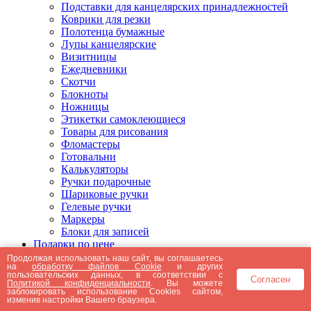
Подставки для канцелярских принадлежностей
Коврики для резки
Полотенца бумажные
Лупы канцелярские
Визитницы
Ежедневники
Скотчи
Блокноты
Ножницы
Этикетки самоклеющиеся
Товары для рисования
Фломастеры
Готовальни
Калькуляторы
Ручки подарочные
Шариковые ручки
Гелевые ручки
Маркеры
Блоки для записей
Подарки по цене
Подарки от 5000 рублей
Продолжая использовать наш сайт, вы соглашаетесь
на
обработку файлов Cookie
и других
Подарки до 5000 рублей
пользовательских данных, в соответствии с
Согласен
Подарки до 3000 рублей
Политикой конфиденциальности
. Вы можете
заблокировать использование Cookies сайтом,
Подарки до 2000 рублей
изменив настройки Вашего браузера.
Подарки до 1000 рублей