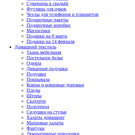
Сувениры к свадьбе
Футляры для очков
Чехлы для телефонов и планшетов
Подарочные пакеты
Подарочные коробки
Магнитики
Подарки на 8 марта
Подарки на 14 февраля
Домашний текстиль
Ткань мебельная
Постельное белье
Одеяла
Диванные подушки
Подушки
Покрывала
Ковры и ковровые дорожки
Пледы
Шторы
Скатерти
Полотенца
Сидушки на стулья
Халаты домашние
Махровые халаты
Фартуки
Декоративные наволочки