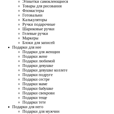
Этикетки самоклеющиеся
Товары для рисования
Фломастеры
Готовальни
Калькуляторы
Ручки подарочные
Шариковые ручки
Гелевые ручки
Маркеры
Блоки для записей
Подарки для нее
Подарки для женщин
Подарки жене
Подарки любимой
Подарки девушке
Подарки девушке коллеге
Подарки подруге
Подарки сестре
Подарки маме
Подарки бабушке
Подарки свекрови
Подарки теще
Подарки тете
Подарки для него
Подарки для мужчин