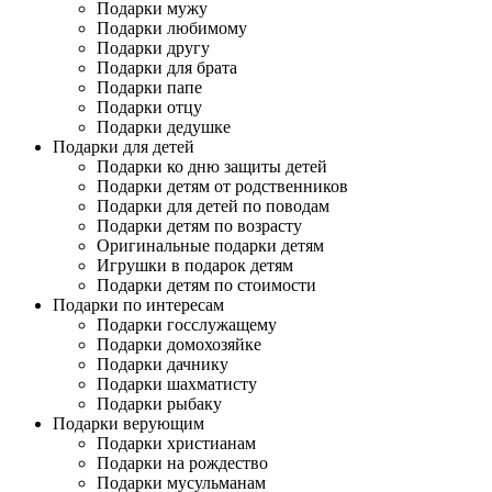
Подарки мужу
Подарки любимому
Подарки другу
Подарки для брата
Подарки папе
Подарки отцу
Подарки дедушке
Подарки для детей
Подарки ко дню защиты детей
Подарки детям от родственников
Подарки для детей по поводам
Подарки детям по возрасту
Оригинальные подарки детям
Игрушки в подарок детям
Подарки детям по стоимости
Подарки по интересам
Подарки госслужащему
Подарки домохозяйке
Подарки дачнику
Подарки шахматисту
Подарки рыбаку
Подарки верующим
Подарки христианам
Подарки на рождество
Подарки мусульманам