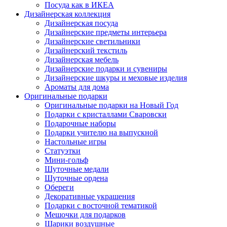
Посуда как в ИКЕА
Дизайнерская коллекция
Дизайнерская посуда
Дизайнерские предметы интерьера
Дизайнерские светильники
Дизайнерский текстиль
Дизайнерская мебель
Дизайнерские подарки и сувениры
Дизайнерские шкуры и меховые изделия
Ароматы для дома
Оригинальные подарки
Оригинальные подарки на Новый Год
Подарки с кристаллами Сваровски
Подарочные наборы
Подарки учителю на выпускной
Настольные игры
Статуэтки
Мини-гольф
Шуточные медали
Шуточные ордена
Обереги
Декоративные украшения
Подарки с восточной тематикой
Мешочки для подарков
Шарики воздушные