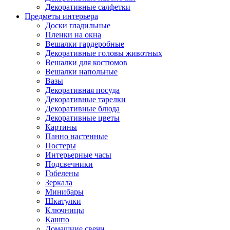
Декоративные салфетки
Предметы интерьера
Доски гладильные
Пленки на окна
Вешалки гардеробные
Декоративные головы животных
Вешалки для костюмов
Вешалки напольные
Вазы
Декоративная посуда
Декоративные тарелки
Декоративные блюда
Декоративные цветы
Картины
Панно настенные
Постеры
Интерьерные часы
Подсвечники
Гобелены
Зеркала
Минибары
Шкатулки
Ключницы
Кашпо
Домашние свечи