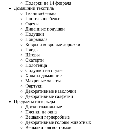
Подарки на 14 февраля
Домашний текстиль
Ткань мебельная
Постельное белье
Одеяла
Диванные подушки
Подушки
Покрывала
Ковры и ковровые дорожки
Пледы
Шторы
Скатерти
Полотенца
Сидушки на стулья
Халаты домашние
Махровые халаты
Фартуки
Декоративные наволочки
Декоративные салфетки
Предметы интерьера
Доски гладильные
Пленки на окна
Вешалки гардеробные
Декоративные головы животных
Вешалки для костюмов