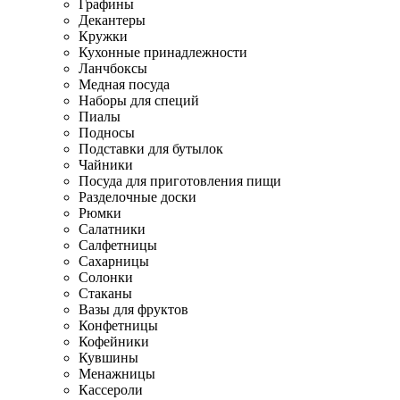
Графины
Декантеры
Кружки
Кухонные принадлежности
Ланчбоксы
Медная посуда
Наборы для специй
Пиалы
Подносы
Подставки для бутылок
Чайники
Посуда для приготовления пищи
Разделочные доски
Рюмки
Салатники
Салфетницы
Сахарницы
Солонки
Стаканы
Вазы для фруктов
Конфетницы
Кофейники
Кувшины
Менажницы
Кассероли