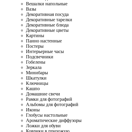
Вешалки напольные
Вазы
Декоративная посуда
Декоративные тарелки
Декоративные блюда
Декоративные цветы
Картины
Панно настенные
Постеры
Интерьерные часы
Подсвечники
Гобелены
Зеркала
Минибары
Шкатулки
Ключницы
Кашпо
Домашние свечи
Рамки для фотографий
Альбомы для фотографий
Иконы
Глобусы настольные
Ароматические диффузоры
Ложки для обуви
Коврики в прихожую