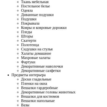
Ткань мебельная
Постельное белье
Одеяла
Диванные подушки
Подушки
Покрывала
Ковры и ковровые дорожки
Пледы
Шторы
Скатерти
Полотенца
Сидушки на стулья
Халаты домашние
Махровые халаты
Фартуки
Декоративные наволочки
Декоративные салфетки
Предметы интерьера
Доски гладильные
Пленки на окна
Вешалки гардеробные
Декоративные головы животных
Вешалки для костюмов
Вешалки напольные
Вазы