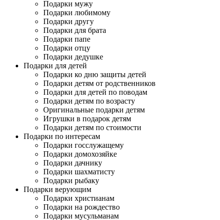
Подарки мужу
Подарки любимому
Подарки другу
Подарки для брата
Подарки папе
Подарки отцу
Подарки дедушке
Подарки для детей
Подарки ко дню защиты детей
Подарки детям от родственников
Подарки для детей по поводам
Подарки детям по возрасту
Оригинальные подарки детям
Игрушки в подарок детям
Подарки детям по стоимости
Подарки по интересам
Подарки госслужащему
Подарки домохозяйке
Подарки дачнику
Подарки шахматисту
Подарки рыбаку
Подарки верующим
Подарки христианам
Подарки на рождество
Подарки мусульманам