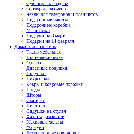
Сувениры к свадьбе
Футляры для очков
Чехлы для телефонов и планшетов
Подарочные пакеты
Подарочные коробки
Магнитики
Подарки на 8 марта
Подарки на 14 февраля
Домашний текстиль
Ткань мебельная
Постельное белье
Одеяла
Диванные подушки
Подушки
Покрывала
Ковры и ковровые дорожки
Пледы
Шторы
Скатерти
Полотенца
Сидушки на стулья
Халаты домашние
Махровые халаты
Фартуки
Декоративные наволочки