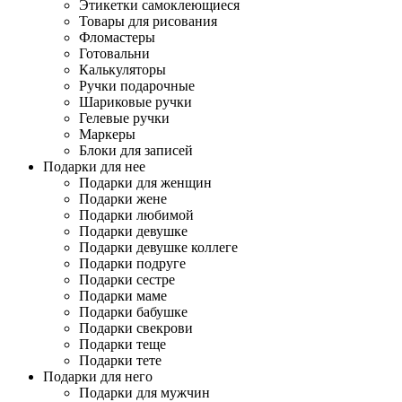
Этикетки самоклеющиеся
Товары для рисования
Фломастеры
Готовальни
Калькуляторы
Ручки подарочные
Шариковые ручки
Гелевые ручки
Маркеры
Блоки для записей
Подарки для нее
Подарки для женщин
Подарки жене
Подарки любимой
Подарки девушке
Подарки девушке коллеге
Подарки подруге
Подарки сестре
Подарки маме
Подарки бабушке
Подарки свекрови
Подарки теще
Подарки тете
Подарки для него
Подарки для мужчин