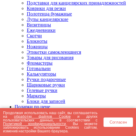
Подставки для канцелярских принадлежностей
Коврики для резки
Полотенца бумажные
Лупы канцелярские
Визитницы
Ежедневники
Скотчи
Блокноты
Ножницы
Этикетки самоклеющиеся
Товары для рисования
Фломастеры
Готовальни
Калькуляторы
Ручки подарочные
Шариковые ручки
Гелевые ручки
Маркеры
Блоки для записей
Подарки по цене
Подарки от 5000 рублей
Продолжая использовать наш сайт, вы соглашаетесь
на
обработку файлов Cookie
и других
Подарки до 5000 рублей
пользовательских данных, в соответствии с
Согласен
Подарки до 3000 рублей
Политикой конфиденциальности
. Вы можете
заблокировать использование Cookies сайтом,
Подарки до 2000 рублей
изменив настройки Вашего браузера.
Подарки до 1000 рублей