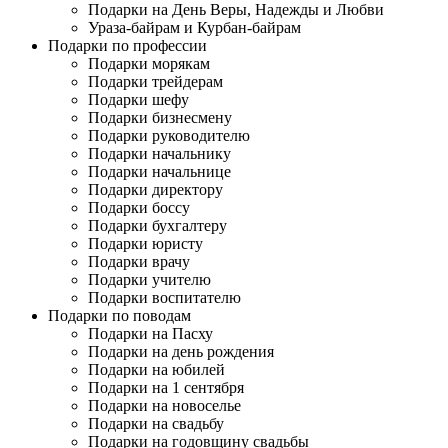
Подарки на День Веры, Надежды и Любви
Ураза-байрам и Курбан-байрам
Подарки по профессии
Подарки морякам
Подарки трейдерам
Подарки шефу
Подарки бизнесмену
Подарки руководителю
Подарки начальнику
Подарки начальнице
Подарки директору
Подарки боссу
Подарки бухгалтеру
Подарки юристу
Подарки врачу
Подарки учителю
Подарки воспитателю
Подарки по поводам
Подарки на Пасху
Подарки на день рождения
Подарки на юбилей
Подарки на 1 сентября
Подарки на новоселье
Подарки на свадьбу
Подарки на годовщину свадьбы