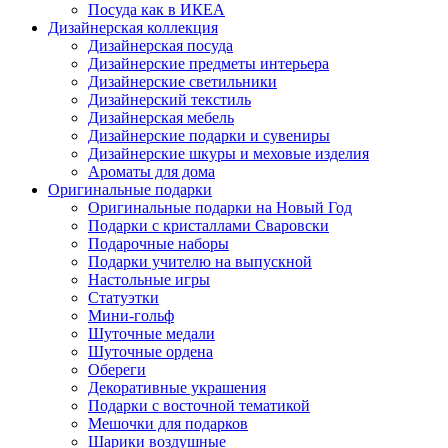
Посуда как в ИКЕА
Дизайнерская коллекция
Дизайнерская посуда
Дизайнерские предметы интерьера
Дизайнерские светильники
Дизайнерский текстиль
Дизайнерская мебель
Дизайнерские подарки и сувениры
Дизайнерские шкуры и меховые изделия
Ароматы для дома
Оригинальные подарки
Оригинальные подарки на Новый Год
Подарки с кристаллами Сваровски
Подарочные наборы
Подарки учителю на выпускной
Настольные игры
Статуэтки
Мини-гольф
Шуточные медали
Шуточные ордена
Обереги
Декоративные украшения
Подарки с восточной тематикой
Мешочки для подарков
Шарики воздушные