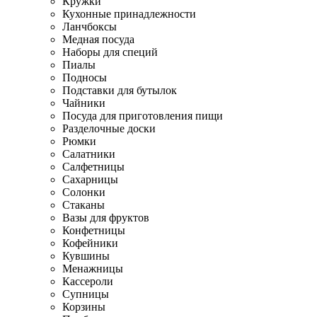
Кружки
Кухонные принадлежности
Ланчбоксы
Медная посуда
Наборы для специй
Пиалы
Подносы
Подставки для бутылок
Чайники
Посуда для приготовления пищи
Разделочные доски
Рюмки
Салатники
Салфетницы
Сахарницы
Солонки
Стаканы
Вазы для фруктов
Конфетницы
Кофейники
Кувшины
Менажницы
Кассероли
Супницы
Корзины