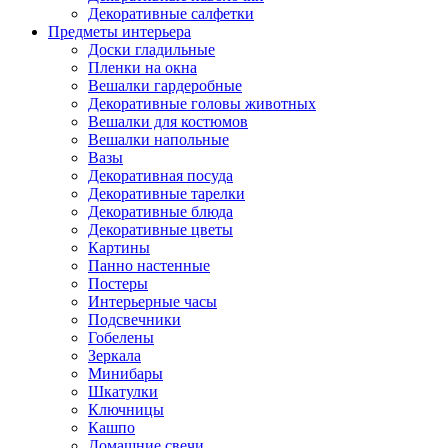
Декоративные салфетки
Предметы интерьера
Доски гладильные
Пленки на окна
Вешалки гардеробные
Декоративные головы животных
Вешалки для костюмов
Вешалки напольные
Вазы
Декоративная посуда
Декоративные тарелки
Декоративные блюда
Декоративные цветы
Картины
Панно настенные
Постеры
Интерьерные часы
Подсвечники
Гобелены
Зеркала
Минибары
Шкатулки
Ключницы
Кашпо
Домашние свечи