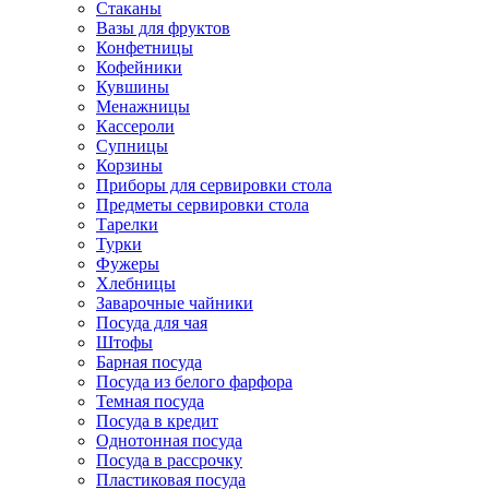
Стаканы
Вазы для фруктов
Конфетницы
Кофейники
Кувшины
Менажницы
Кассероли
Супницы
Корзины
Приборы для сервировки стола
Предметы сервировки стола
Тарелки
Турки
Фужеры
Хлебницы
Заварочные чайники
Посуда для чая
Штофы
Барная посуда
Посуда из белого фарфора
Темная посуда
Посуда в кредит
Однотонная посуда
Посуда в рассрочку
Пластиковая посуда