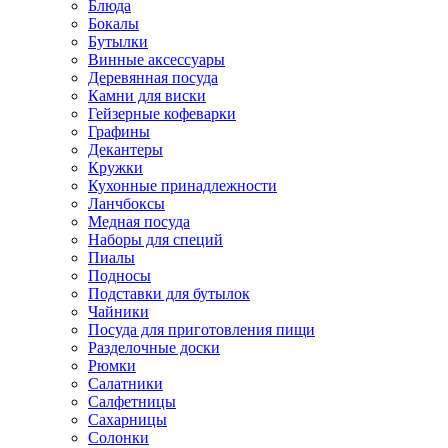
Блюда
Бокалы
Бутылки
Винные аксессуары
Деревянная посуда
Камни для виски
Гейзерные кофеварки
Графины
Декантеры
Кружки
Кухонные принадлежности
Ланчбоксы
Медная посуда
Наборы для специй
Пиалы
Подносы
Подставки для бутылок
Чайники
Посуда для приготовления пищи
Разделочные доски
Рюмки
Салатники
Салфетницы
Сахарницы
Солонки