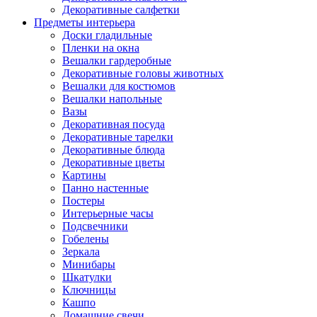
Декоративные салфетки
Предметы интерьера
Доски гладильные
Пленки на окна
Вешалки гардеробные
Декоративные головы животных
Вешалки для костюмов
Вешалки напольные
Вазы
Декоративная посуда
Декоративные тарелки
Декоративные блюда
Декоративные цветы
Картины
Панно настенные
Постеры
Интерьерные часы
Подсвечники
Гобелены
Зеркала
Минибары
Шкатулки
Ключницы
Кашпо
Домашние свечи