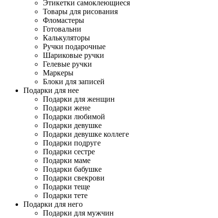
Этикетки самоклеющиеся
Товары для рисования
Фломастеры
Готовальни
Калькуляторы
Ручки подарочные
Шариковые ручки
Гелевые ручки
Маркеры
Блоки для записей
Подарки для нее
Подарки для женщин
Подарки жене
Подарки любимой
Подарки девушке
Подарки девушке коллеге
Подарки подруге
Подарки сестре
Подарки маме
Подарки бабушке
Подарки свекрови
Подарки теще
Подарки тете
Подарки для него
Подарки для мужчин