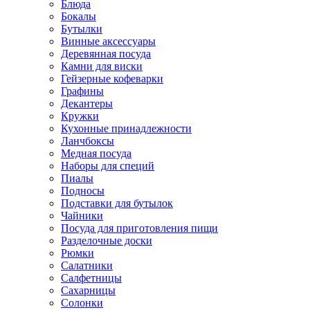
Блюда
Бокалы
Бутылки
Винные аксессуары
Деревянная посуда
Камни для виски
Гейзерные кофеварки
Графины
Декантеры
Кружки
Кухонные принадлежности
Ланчбоксы
Медная посуда
Наборы для специй
Пиалы
Подносы
Подставки для бутылок
Чайники
Посуда для приготовления пищи
Разделочные доски
Рюмки
Салатники
Салфетницы
Сахарницы
Солонки