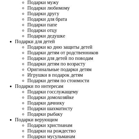
Подарки мужу
Подарки любимому
Подарки другу
Подарки для брата
Подарки папе
Подарки отцу
Подарки дедушке
Подарки для детей
Подарки ко дню защиты детей
Подарки детям от родственников
Подарки для детей по поводам
Подарки детям по возрасту
Оригинальные подарки детям
Игрушки в подарок детям
Подарки детям по стоимости
Подарки по интересам
Подарки госслужащему
Подарки домохозяйке
Подарки дачнику
Подарки шахматисту
Подарки рыбаку
Подарки верующим
Подарки христианам
Подарки на рождество
Подарки мусульманам