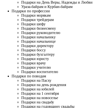
Подарки на День Веры, Надежды и Любви
Ураза-байрам и Курбан-байрам
Подарки по профессии
Подарки морякам
Подарки трейдерам
Подарки шефу
Подарки бизнесмену
Подарки руководителю
Подарки начальнику
Подарки начальнице
Подарки директору
Подарки боссу
Подарки бухгалтеру
Подарки юристу
Подарки врачу
Подарки учителю
Подарки воспитателю
Подарки по поводам
Подарки на Пасху
Подарки на день рождения
Подарки на юбилей
Подарки на 1 сентября
Подарки на новоселье
Подарки на свадьбу
Подарки на годовщину свадьбы