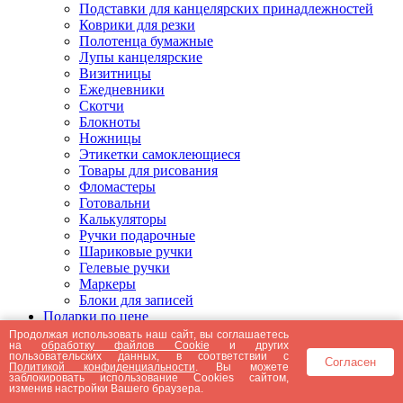
Подставки для канцелярских принадлежностей
Коврики для резки
Полотенца бумажные
Лупы канцелярские
Визитницы
Ежедневники
Скотчи
Блокноты
Ножницы
Этикетки самоклеющиеся
Товары для рисования
Фломастеры
Готовальни
Калькуляторы
Ручки подарочные
Шариковые ручки
Гелевые ручки
Маркеры
Блоки для записей
Подарки по цене
Подарки от 5000 рублей
Продолжая использовать наш сайт, вы соглашаетесь
на
обработку файлов Cookie
и других
Подарки до 5000 рублей
пользовательских данных, в соответствии с
Согласен
Подарки до 3000 рублей
Политикой конфиденциальности
. Вы можете
заблокировать использование Cookies сайтом,
Подарки до 2000 рублей
изменив настройки Вашего браузера.
Подарки до 1000 рублей