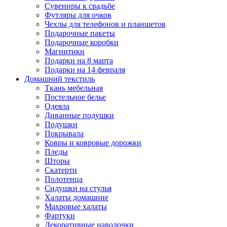
Сувениры к свадьбе
Футляры для очков
Чехлы для телефонов и планшетов
Подарочные пакеты
Подарочные коробки
Магнитики
Подарки на 8 марта
Подарки на 14 февраля
Домашний текстиль
Ткань мебельная
Постельное белье
Одеяла
Диванные подушки
Подушки
Покрывала
Ковры и ковровые дорожки
Пледы
Шторы
Скатерти
Полотенца
Сидушки на стулья
Халаты домашние
Махровые халаты
Фартуки
Декоративные наволочки