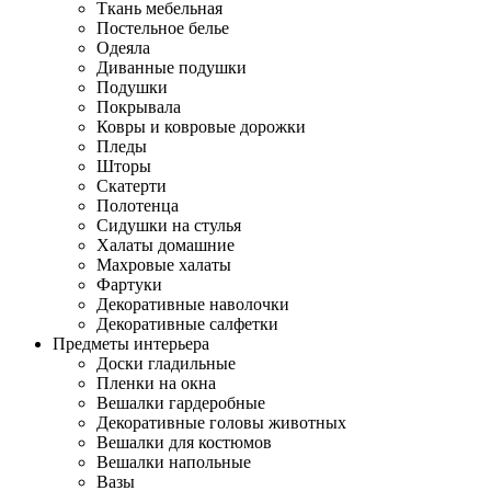
Ткань мебельная
Постельное белье
Одеяла
Диванные подушки
Подушки
Покрывала
Ковры и ковровые дорожки
Пледы
Шторы
Скатерти
Полотенца
Сидушки на стулья
Халаты домашние
Махровые халаты
Фартуки
Декоративные наволочки
Декоративные салфетки
Предметы интерьера
Доски гладильные
Пленки на окна
Вешалки гардеробные
Декоративные головы животных
Вешалки для костюмов
Вешалки напольные
Вазы