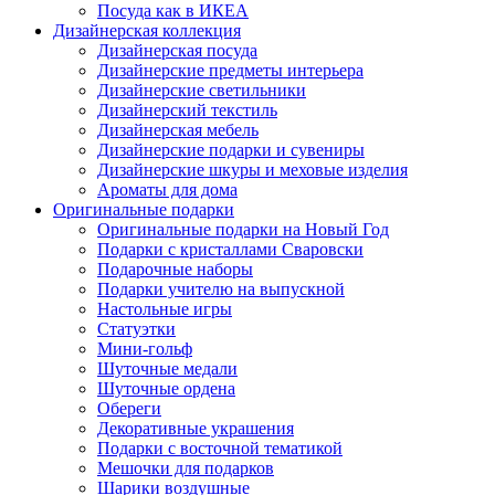
Посуда как в ИКЕА
Дизайнерская коллекция
Дизайнерская посуда
Дизайнерские предметы интерьера
Дизайнерские светильники
Дизайнерский текстиль
Дизайнерская мебель
Дизайнерские подарки и сувениры
Дизайнерские шкуры и меховые изделия
Ароматы для дома
Оригинальные подарки
Оригинальные подарки на Новый Год
Подарки с кристаллами Сваровски
Подарочные наборы
Подарки учителю на выпускной
Настольные игры
Статуэтки
Мини-гольф
Шуточные медали
Шуточные ордена
Обереги
Декоративные украшения
Подарки с восточной тематикой
Мешочки для подарков
Шарики воздушные