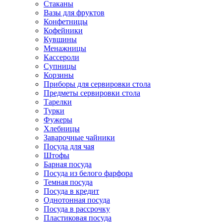
Стаканы
Вазы для фруктов
Конфетницы
Кофейники
Кувшины
Менажницы
Кассероли
Супницы
Корзины
Приборы для сервировки стола
Предметы сервировки стола
Тарелки
Турки
Фужеры
Хлебницы
Заварочные чайники
Посуда для чая
Штофы
Барная посуда
Посуда из белого фарфора
Темная посуда
Посуда в кредит
Однотонная посуда
Посуда в рассрочку
Пластиковая посуда