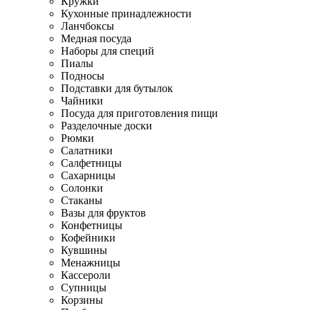
Кружки
Кухонные принадлежности
Ланчбоксы
Медная посуда
Наборы для специй
Пиалы
Подносы
Подставки для бутылок
Чайники
Посуда для приготовления пищи
Разделочные доски
Рюмки
Салатники
Салфетницы
Сахарницы
Солонки
Стаканы
Вазы для фруктов
Конфетницы
Кофейники
Кувшины
Менажницы
Кассероли
Супницы
Корзины