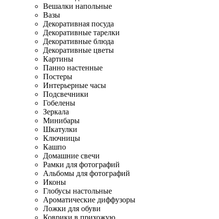
Вешалки напольные
Вазы
Декоративная посуда
Декоративные тарелки
Декоративные блюда
Декоративные цветы
Картины
Панно настенные
Постеры
Интерьерные часы
Подсвечники
Гобелены
Зеркала
Минибары
Шкатулки
Ключницы
Кашпо
Домашние свечи
Рамки для фотографий
Альбомы для фотографий
Иконы
Глобусы настольные
Ароматические диффузоры
Ложки для обуви
Коврики в прихожую