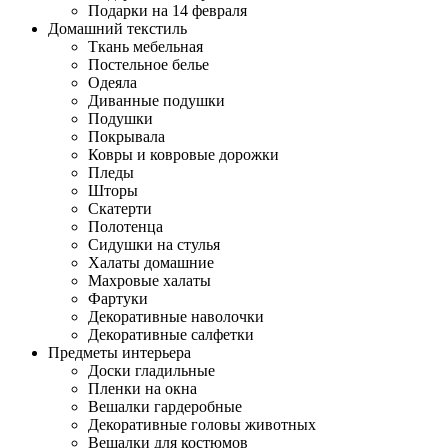
Подарки на 14 февраля
Домашний текстиль
Ткань мебельная
Постельное белье
Одеяла
Диванные подушки
Подушки
Покрывала
Ковры и ковровые дорожки
Пледы
Шторы
Скатерти
Полотенца
Сидушки на стулья
Халаты домашние
Махровые халаты
Фартуки
Декоративные наволочки
Декоративные салфетки
Предметы интерьера
Доски гладильные
Пленки на окна
Вешалки гардеробные
Декоративные головы животных
Вешалки для костюмов