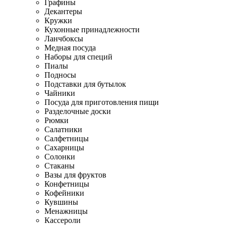
Графины
Декантеры
Кружки
Кухонные принадлежности
Ланчбоксы
Медная посуда
Наборы для специй
Пиалы
Подносы
Подставки для бутылок
Чайники
Посуда для приготовления пищи
Разделочные доски
Рюмки
Салатники
Салфетницы
Сахарницы
Солонки
Стаканы
Вазы для фруктов
Конфетницы
Кофейники
Кувшины
Менажницы
Кассероли