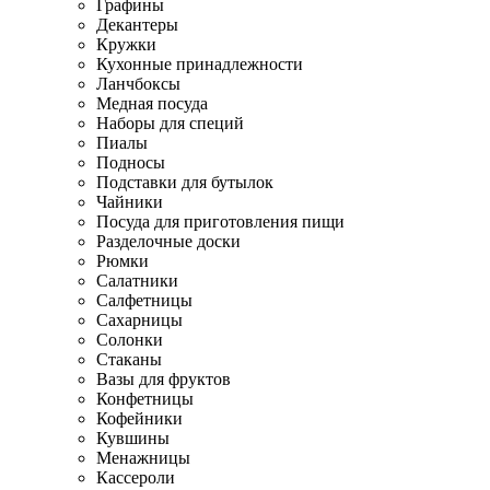
Графины
Декантеры
Кружки
Кухонные принадлежности
Ланчбоксы
Медная посуда
Наборы для специй
Пиалы
Подносы
Подставки для бутылок
Чайники
Посуда для приготовления пищи
Разделочные доски
Рюмки
Салатники
Салфетницы
Сахарницы
Солонки
Стаканы
Вазы для фруктов
Конфетницы
Кофейники
Кувшины
Менажницы
Кассероли