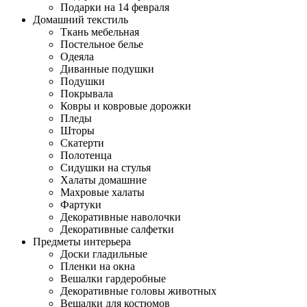
Подарки на 14 февраля
Домашний текстиль
Ткань мебельная
Постельное белье
Одеяла
Диванные подушки
Подушки
Покрывала
Ковры и ковровые дорожки
Пледы
Шторы
Скатерти
Полотенца
Сидушки на стулья
Халаты домашние
Махровые халаты
Фартуки
Декоративные наволочки
Декоративные салфетки
Предметы интерьера
Доски гладильные
Пленки на окна
Вешалки гардеробные
Декоративные головы животных
Вешалки для костюмов