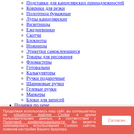
Подставки для канцелярских принадлежностей
Коврики для резки
Полотенца бумажные
Лупы канцелярские
Визитницы
Ежедневники
Скотчи
Блокноты
Ножницы
Этикетки самоклеющиеся
Товары для рисования
Фломастеры
Готовальни
Калькуляторы
Ручки подарочные
Шариковые ручки
Гелевые ручки
Маркеры
Блоки для записей
Подарки по цене
Подарки от 5000 рублей
Продолжая использовать наш сайт, вы соглашаетесь
на
обработку файлов Cookie
и других
Подарки до 5000 рублей
пользовательских данных, в соответствии с
Согласен
Подарки до 3000 рублей
Политикой конфиденциальности
. Вы можете
заблокировать использование Cookies сайтом,
Подарки до 2000 рублей
изменив настройки Вашего браузера.
Подарки до 1000 рублей