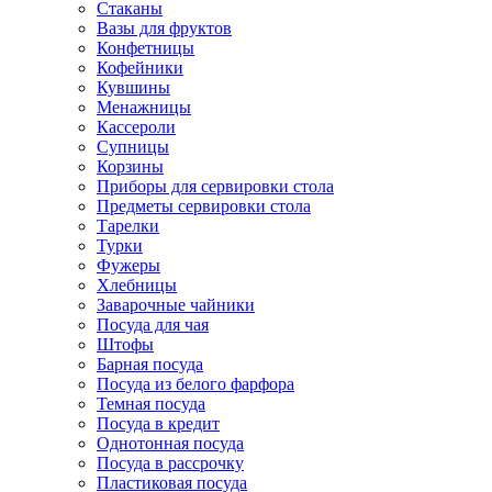
Стаканы
Вазы для фруктов
Конфетницы
Кофейники
Кувшины
Менажницы
Кассероли
Супницы
Корзины
Приборы для сервировки стола
Предметы сервировки стола
Тарелки
Турки
Фужеры
Хлебницы
Заварочные чайники
Посуда для чая
Штофы
Барная посуда
Посуда из белого фарфора
Темная посуда
Посуда в кредит
Однотонная посуда
Посуда в рассрочку
Пластиковая посуда