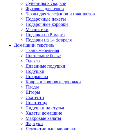
Сувениры к свадьбе
Футляры для очков
Чехлы для телефонов и планшетов
Подарочные пакеты
Подарочные коробки
Магнитики
Подарки на 8 марта
Подарки на 14 февраля
Домашний текстиль
Ткань мебельная
Постельное белье
Одеяла
Диванные подушки
Подушки
Покрывала
Ковры и ковровые дорожки
Пледы
Шторы
Скатерти
Полотенца
Сидушки на стулья
Халаты домашние
Махровые халаты
Фартуки
Декоративные наволочки