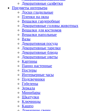
Декоративные салфетки
Предметы интерьера
Доски гладильные
Пленки на окна
Вешалки гардеробные
Декоративные головы животных
Вешалки для костюмов
Вешалки напольные
Вазы
Декоративная посуда
Декоративные тарелки
Декоративные блюда
Декоративные цветы
Картины
Панно настенные
Постеры
Интерьерные часы
Подсвечники
Гобелены
Зеркала
Минибары
Шкатулки
Ключницы
Кашпо
Домашние свечи