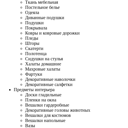
Ткань мебельная
Постельное белье
Одеяла
Диванные подушки
Подушки
Покрывала
Ковры и ковровые дорожки
Пледы
Шторы
Скатерти
Полотенца
Сидушки на стулья
Халаты домашние
Махровые халаты
Фартуки
Декоративные наволочки
Декоративные салфетки
Предметы интерьера
Доски гладильные
Пленки на окна
Вешалки гардеробные
Декоративные головы животных
Вешалки для костюмов
Вешалки напольные
Вазы