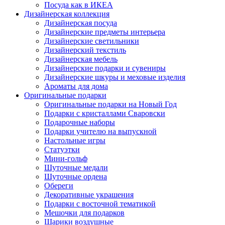
Посуда как в ИКЕА
Дизайнерская коллекция
Дизайнерская посуда
Дизайнерские предметы интерьера
Дизайнерские светильники
Дизайнерский текстиль
Дизайнерская мебель
Дизайнерские подарки и сувениры
Дизайнерские шкуры и меховые изделия
Ароматы для дома
Оригинальные подарки
Оригинальные подарки на Новый Год
Подарки с кристаллами Сваровски
Подарочные наборы
Подарки учителю на выпускной
Настольные игры
Статуэтки
Мини-гольф
Шуточные медали
Шуточные ордена
Обереги
Декоративные украшения
Подарки с восточной тематикой
Мешочки для подарков
Шарики воздушные