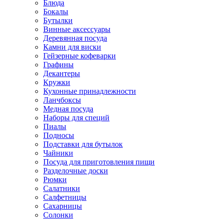
Блюда
Бокалы
Бутылки
Винные аксессуары
Деревянная посуда
Камни для виски
Гейзерные кофеварки
Графины
Декантеры
Кружки
Кухонные принадлежности
Ланчбоксы
Медная посуда
Наборы для специй
Пиалы
Подносы
Подставки для бутылок
Чайники
Посуда для приготовления пищи
Разделочные доски
Рюмки
Салатники
Салфетницы
Сахарницы
Солонки