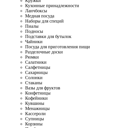
Кружки
Кухонные принадлежности
Ланчбоксы
Медная посуда
Наборы для специй
Пиалы
Подносы
Подставки для бутылок
Чайники
Посуда для приготовления пищи
Разделочные доски
Рюмки
Салатники
Салфетницы
Сахарницы
Солонки
Стаканы
Вазы для фруктов
Конфетницы
Кофейники
Кувшины
Менажницы
Кассероли
Супницы
Корзины