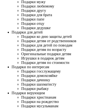
Подарки мужу
Подарки любимому
Подарки другу
Подарки для брата
Подарки папе
Подарки отцу
Подарки дедушке
Подарки для детей
Подарки ко дню защиты детей
Подарки детям от родственников
Подарки для детей по поводам
Подарки детям по возрасту
Оригинальные подарки детям
Игрушки в подарок детям
Подарки детям по стоимости
Подарки по интересам
Подарки госслужащему
Подарки домохозяйке
Подарки дачнику
Подарки шахматисту
Подарки рыбаку
Подарки верующим
Подарки христианам
Подарки на рождество
Подарки мусульманам