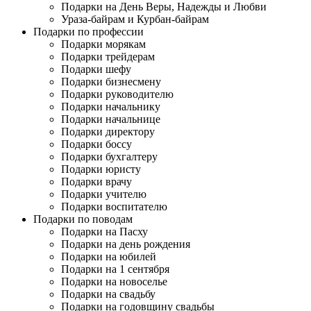
Подарки на День Веры, Надежды и Любви
Ураза-байрам и Курбан-байрам
Подарки по профессии
Подарки морякам
Подарки трейдерам
Подарки шефу
Подарки бизнесмену
Подарки руководителю
Подарки начальнику
Подарки начальнице
Подарки директору
Подарки боссу
Подарки бухгалтеру
Подарки юристу
Подарки врачу
Подарки учителю
Подарки воспитателю
Подарки по поводам
Подарки на Пасху
Подарки на день рождения
Подарки на юбилей
Подарки на 1 сентября
Подарки на новоселье
Подарки на свадьбу
Подарки на годовщину свадьбы