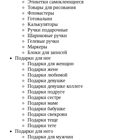
Этикетки самоклеющиеся
Товары для рисования
Фломастеры
Готовальни
Калькуляторы
Ручки подарочные
Шариковые ручки
Гелевые ручки
Маркеры
Блоки для записей
Подарки для нее
Подарки для женщин
Подарки жене
Подарки любимой
Подарки девушке
Подарки девушке коллеге
Подарки подруге
Подарки сестре
Подарки маме
Подарки бабушке
Подарки свекрови
Подарки теще
Подарки тете
Подарки для него
Подарки для мужчин