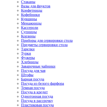
Стаканы
Вазы для фруктов
Конфетницы
Кофейники
Кувшины
Менажницы
Кассероли
Супницы
Корзины
Приборы для сервировки стола
Предметы сервировки стола
Тарелки
Турки
Фужеры
Хлебницы
Заварочные чайники
Посуда для чая
Штофы
Барная посуда
Посуда из белого фарфора
Темная посуда
Посуда в кредит
Однотонная посуда
Посуда в рассрочку
Пластиковая посуда