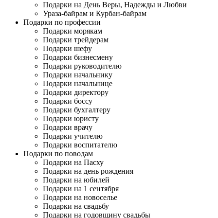
Подарки на День Веры, Надежды и Любви
Ураза-байрам и Курбан-байрам
Подарки по профессии
Подарки морякам
Подарки трейдерам
Подарки шефу
Подарки бизнесмену
Подарки руководителю
Подарки начальнику
Подарки начальнице
Подарки директору
Подарки боссу
Подарки бухгалтеру
Подарки юристу
Подарки врачу
Подарки учителю
Подарки воспитателю
Подарки по поводам
Подарки на Пасху
Подарки на день рождения
Подарки на юбилей
Подарки на 1 сентября
Подарки на новоселье
Подарки на свадьбу
Подарки на годовщину свадьбы