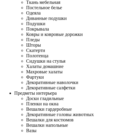
Ткань мебельная
Постельное белье
Одеяла
Диванные подушки
Подушки
Покрывала
Ковры и ковровые дорожки
Пледы
Шторы
Скатерти
Полотенца
Сидушки на стулья
Халаты домашние
Махровые халаты
Фартуки
Декоративные наволочки
Декоративные салфетки
Предметы интерьера
Доски гладильные
Пленки на окна
Вешалки гардеробные
Декоративные головы животных
Вешалки для костюмов
Вешалки напольные
Вазы