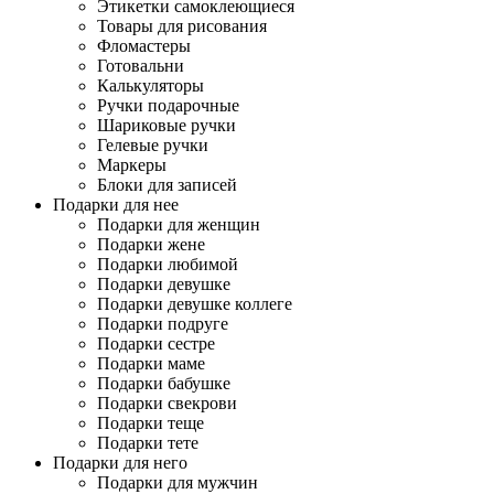
Этикетки самоклеющиеся
Товары для рисования
Фломастеры
Готовальни
Калькуляторы
Ручки подарочные
Шариковые ручки
Гелевые ручки
Маркеры
Блоки для записей
Подарки для нее
Подарки для женщин
Подарки жене
Подарки любимой
Подарки девушке
Подарки девушке коллеге
Подарки подруге
Подарки сестре
Подарки маме
Подарки бабушке
Подарки свекрови
Подарки теще
Подарки тете
Подарки для него
Подарки для мужчин