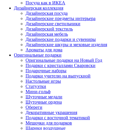
Посуда как в ИКЕА
Дизайнерская коллекция
Дизайнерская посуда
Дизайнерские предметы интерьера
Дизайнерские светильники
Дизайнерский текстиль
Дизайнерская мебель
Дизайнерские подарки и сувениры
Дизайнерские шкуры и меховые изделия
Ароматы для дома
Оригинальные подарки
Оригинальные подарки на Новый Год
Подарки с кристаллами Сваровски
Подарочные наборы
Подарки учителю на выпускной
Настольные игры
Статуэтки
Мини-гольф
Шуточные медали
Шуточные ордена
Обереги
Декоративные украшения
Подарки с восточной тематикой
Мешочки для подарков
Шарики воздушные