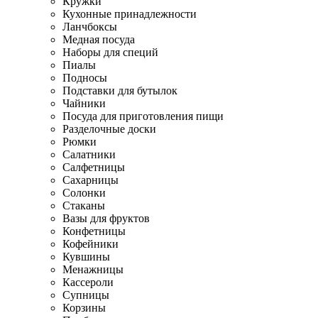
Кружки
Кухонные принадлежности
Ланчбоксы
Медная посуда
Наборы для специй
Пиалы
Подносы
Подставки для бутылок
Чайники
Посуда для приготовления пищи
Разделочные доски
Рюмки
Салатники
Салфетницы
Сахарницы
Солонки
Стаканы
Вазы для фруктов
Конфетницы
Кофейники
Кувшины
Менажницы
Кассероли
Супницы
Корзины