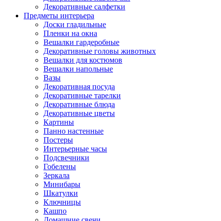
Декоративные салфетки
Предметы интерьера
Доски гладильные
Пленки на окна
Вешалки гардеробные
Декоративные головы животных
Вешалки для костюмов
Вешалки напольные
Вазы
Декоративная посуда
Декоративные тарелки
Декоративные блюда
Декоративные цветы
Картины
Панно настенные
Постеры
Интерьерные часы
Подсвечники
Гобелены
Зеркала
Минибары
Шкатулки
Ключницы
Кашпо
Домашние свечи