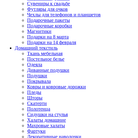
Сувениры к свадьбе
Футляры для очков
Чехлы для телефонов и планшетов
Подарочные пакеты
Подарочные коробки
Магнитики
Подарки на 8 марта
Подарки на 14 февраля
Домашний текстиль
Ткань мебельная
Постельное белье
Одеяла
Диванные подушки
Подушки
Покрывала
Ковры и ковровые дорожки
Пледы
Шторы
Скатерти
Полотенца
Сидушки на стулья
Халаты домашние
Махровые халаты
Фартуки
Декоративные наволочки