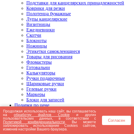
Подставки для канцелярских принадлежностей
Коврики для резки
Полотенца бумажные
Лупы канцелярские
Визитницы
Ежедневники
Скотчи
Блокноты
Ножницы
Этикетки самоклеющиеся
Товары для рисования
Фломастеры
Готовальни
Калькуляторы
Ручки подарочные
Шариковые ручки
Гелевые ручки
Маркеры
Блоки для записей
Подарки по цене
Подарки от 5000 рублей
Продолжая использовать наш сайт, вы соглашаетесь
на
обработку файлов Cookie
и других
Подарки до 5000 рублей
пользовательских данных, в соответствии с
Согласен
Подарки до 3000 рублей
Политикой конфиденциальности
. Вы можете
заблокировать использование Cookies сайтом,
Подарки до 2000 рублей
изменив настройки Вашего браузера.
Подарки до 1000 рублей