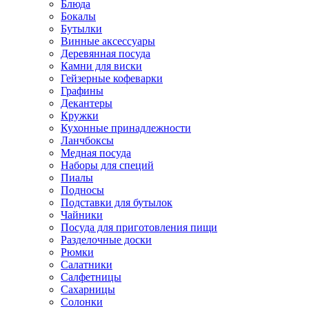
Блюда
Бокалы
Бутылки
Винные аксессуары
Деревянная посуда
Камни для виски
Гейзерные кофеварки
Графины
Декантеры
Кружки
Кухонные принадлежности
Ланчбоксы
Медная посуда
Наборы для специй
Пиалы
Подносы
Подставки для бутылок
Чайники
Посуда для приготовления пищи
Разделочные доски
Рюмки
Салатники
Салфетницы
Сахарницы
Солонки