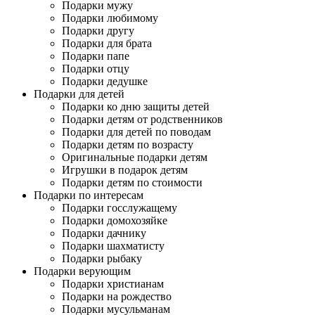
Подарки мужу
Подарки любимому
Подарки другу
Подарки для брата
Подарки папе
Подарки отцу
Подарки дедушке
Подарки для детей
Подарки ко дню защиты детей
Подарки детям от родственников
Подарки для детей по поводам
Подарки детям по возрасту
Оригинальные подарки детям
Игрушки в подарок детям
Подарки детям по стоимости
Подарки по интересам
Подарки госслужащему
Подарки домохозяйке
Подарки дачнику
Подарки шахматисту
Подарки рыбаку
Подарки верующим
Подарки христианам
Подарки на рождество
Подарки мусульманам