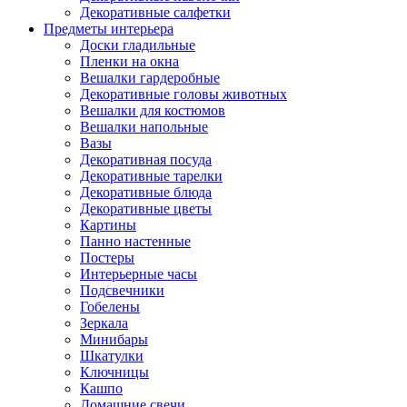
Декоративные салфетки
Предметы интерьера
Доски гладильные
Пленки на окна
Вешалки гардеробные
Декоративные головы животных
Вешалки для костюмов
Вешалки напольные
Вазы
Декоративная посуда
Декоративные тарелки
Декоративные блюда
Декоративные цветы
Картины
Панно настенные
Постеры
Интерьерные часы
Подсвечники
Гобелены
Зеркала
Минибары
Шкатулки
Ключницы
Кашпо
Домашние свечи