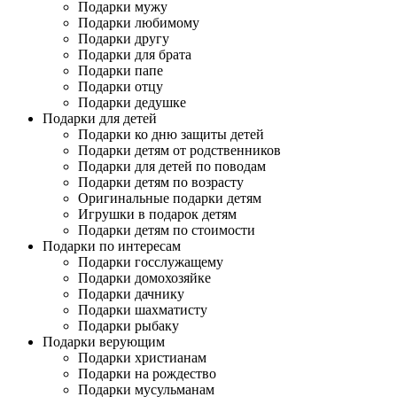
Подарки мужу
Подарки любимому
Подарки другу
Подарки для брата
Подарки папе
Подарки отцу
Подарки дедушке
Подарки для детей
Подарки ко дню защиты детей
Подарки детям от родственников
Подарки для детей по поводам
Подарки детям по возрасту
Оригинальные подарки детям
Игрушки в подарок детям
Подарки детям по стоимости
Подарки по интересам
Подарки госслужащему
Подарки домохозяйке
Подарки дачнику
Подарки шахматисту
Подарки рыбаку
Подарки верующим
Подарки христианам
Подарки на рождество
Подарки мусульманам