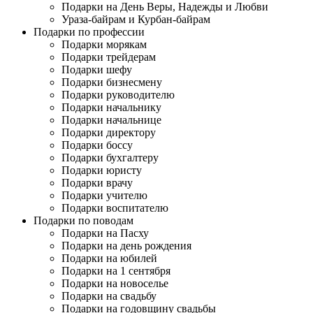
Подарки на День Веры, Надежды и Любви
Ураза-байрам и Курбан-байрам
Подарки по профессии
Подарки морякам
Подарки трейдерам
Подарки шефу
Подарки бизнесмену
Подарки руководителю
Подарки начальнику
Подарки начальнице
Подарки директору
Подарки боссу
Подарки бухгалтеру
Подарки юристу
Подарки врачу
Подарки учителю
Подарки воспитателю
Подарки по поводам
Подарки на Пасху
Подарки на день рождения
Подарки на юбилей
Подарки на 1 сентября
Подарки на новоселье
Подарки на свадьбу
Подарки на годовщину свадьбы