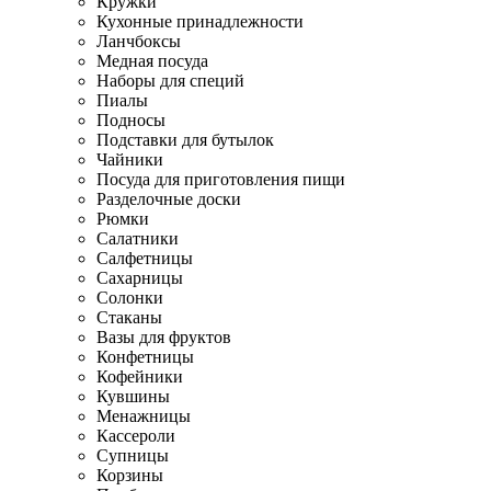
Кружки
Кухонные принадлежности
Ланчбоксы
Медная посуда
Наборы для специй
Пиалы
Подносы
Подставки для бутылок
Чайники
Посуда для приготовления пищи
Разделочные доски
Рюмки
Салатники
Салфетницы
Сахарницы
Солонки
Стаканы
Вазы для фруктов
Конфетницы
Кофейники
Кувшины
Менажницы
Кассероли
Супницы
Корзины