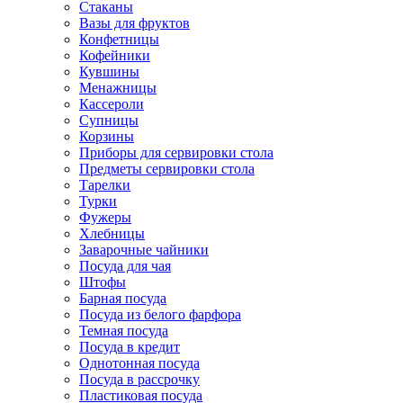
Стаканы
Вазы для фруктов
Конфетницы
Кофейники
Кувшины
Менажницы
Кассероли
Супницы
Корзины
Приборы для сервировки стола
Предметы сервировки стола
Тарелки
Турки
Фужеры
Хлебницы
Заварочные чайники
Посуда для чая
Штофы
Барная посуда
Посуда из белого фарфора
Темная посуда
Посуда в кредит
Однотонная посуда
Посуда в рассрочку
Пластиковая посуда