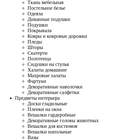
Ткань мебельная
Постельное белье
Одеяла
Диванные подушки
Подушки
Покрывала
Ковры и ковровые дорожки
Пледы
Шторы
Скатерти
Полотенца
Сидушки на стулья
Халаты домашние
Махровые халаты
Фартуки
Декоративные наволочки
Декоративные салфетки
Предметы интерьера
Доски гладильные
Пленки на окна
Вешалки гардеробные
Декоративные головы животных
Вешалки для костюмов
Вешалки напольные
Вазы