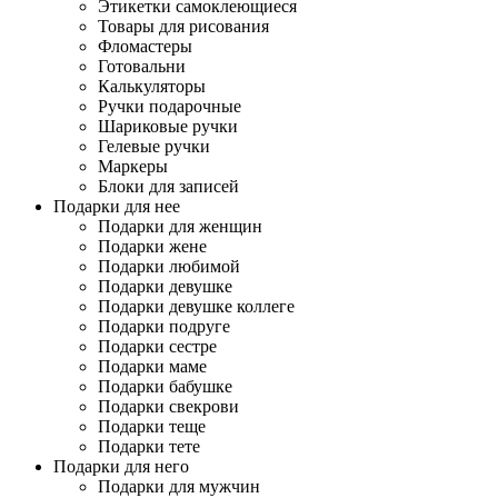
Этикетки самоклеющиеся
Товары для рисования
Фломастеры
Готовальни
Калькуляторы
Ручки подарочные
Шариковые ручки
Гелевые ручки
Маркеры
Блоки для записей
Подарки для нее
Подарки для женщин
Подарки жене
Подарки любимой
Подарки девушке
Подарки девушке коллеге
Подарки подруге
Подарки сестре
Подарки маме
Подарки бабушке
Подарки свекрови
Подарки теще
Подарки тете
Подарки для него
Подарки для мужчин