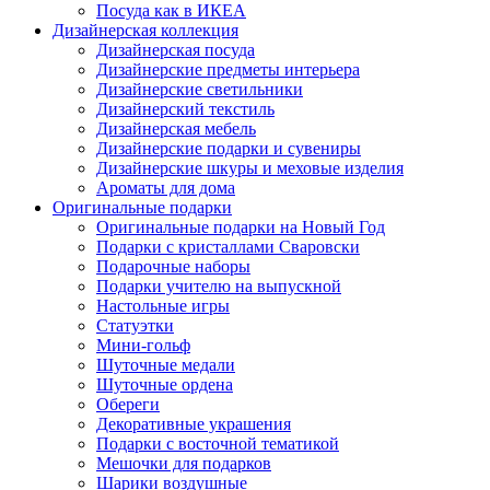
Посуда как в ИКЕА
Дизайнерская коллекция
Дизайнерская посуда
Дизайнерские предметы интерьера
Дизайнерские светильники
Дизайнерский текстиль
Дизайнерская мебель
Дизайнерские подарки и сувениры
Дизайнерские шкуры и меховые изделия
Ароматы для дома
Оригинальные подарки
Оригинальные подарки на Новый Год
Подарки с кристаллами Сваровски
Подарочные наборы
Подарки учителю на выпускной
Настольные игры
Статуэтки
Мини-гольф
Шуточные медали
Шуточные ордена
Обереги
Декоративные украшения
Подарки с восточной тематикой
Мешочки для подарков
Шарики воздушные