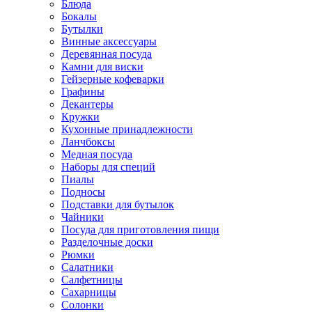
Блюда
Бокалы
Бутылки
Винные аксессуары
Деревянная посуда
Камни для виски
Гейзерные кофеварки
Графины
Декантеры
Кружки
Кухонные принадлежности
Ланчбоксы
Медная посуда
Наборы для специй
Пиалы
Подносы
Подставки для бутылок
Чайники
Посуда для приготовления пищи
Разделочные доски
Рюмки
Салатники
Салфетницы
Сахарницы
Солонки