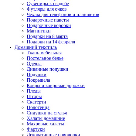
Сувениры к свадьбе
Футляры для очков
Чехлы для телефонов и планшетов
Подарочные пакеты
Подарочные коробки
Магнитики
Подарки на 8 марта
Подарки на 14 февраля
Домашний текстиль
Ткань мебельная
Постельное белье
Одеяла
Диванные подушки
Подушки
Покрывала
Ковры и ковровые дорожки
Пледы
Шторы
Скатерти
Полотенца
Сидушки на стулья
Халаты домашние
Махровые халаты
Фартуки
Декоративные наволочки