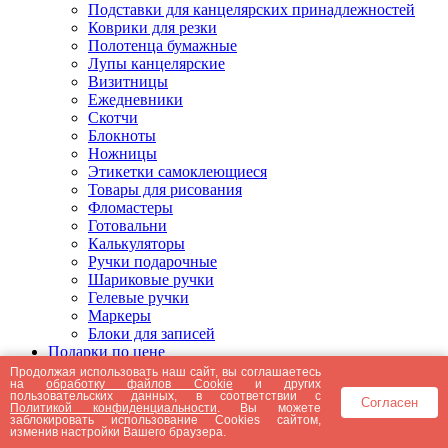
Подставки для канцелярских принадлежностей
Коврики для резки
Полотенца бумажные
Лупы канцелярские
Визитницы
Ежедневники
Скотчи
Блокноты
Ножницы
Этикетки самоклеющиеся
Товары для рисования
Фломастеры
Готовальни
Калькуляторы
Ручки подарочные
Шариковые ручки
Гелевые ручки
Маркеры
Блоки для записей
Подарки по цене
Подарки от 5000 рублей
Продолжая использовать наш сайт, вы соглашаетесь
на
обработку файлов Cookie
и других
Подарки до 5000 рублей
пользовательских данных, в соответствии с
Согласен
Подарки до 3000 рублей
Политикой конфиденциальности
. Вы можете
заблокировать использование Cookies сайтом,
Подарки до 2000 рублей
изменив настройки Вашего браузера.
Подарки до 1000 рублей