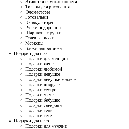
Этикетки самоклеющиеся
Товары для рисования
Фломастеры
Готовальни
Калькуляторы
Ручки подарочные
Шариковые ручки
Гелевые ручки
Маркеры
Блоки для записей
Подарки для нее
Подарки для женщин
Подарки жене
Подарки любимой
Подарки девушке
Подарки девушке коллеге
Подарки подруге
Подарки сестре
Подарки маме
Подарки бабушке
Подарки свекрови
Подарки теще
Подарки тете
Подарки для него
Подарки для мужчин