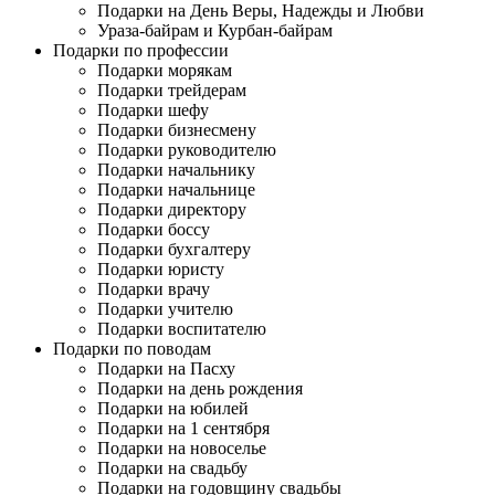
Подарки на День Веры, Надежды и Любви
Ураза-байрам и Курбан-байрам
Подарки по профессии
Подарки морякам
Подарки трейдерам
Подарки шефу
Подарки бизнесмену
Подарки руководителю
Подарки начальнику
Подарки начальнице
Подарки директору
Подарки боссу
Подарки бухгалтеру
Подарки юристу
Подарки врачу
Подарки учителю
Подарки воспитателю
Подарки по поводам
Подарки на Пасху
Подарки на день рождения
Подарки на юбилей
Подарки на 1 сентября
Подарки на новоселье
Подарки на свадьбу
Подарки на годовщину свадьбы