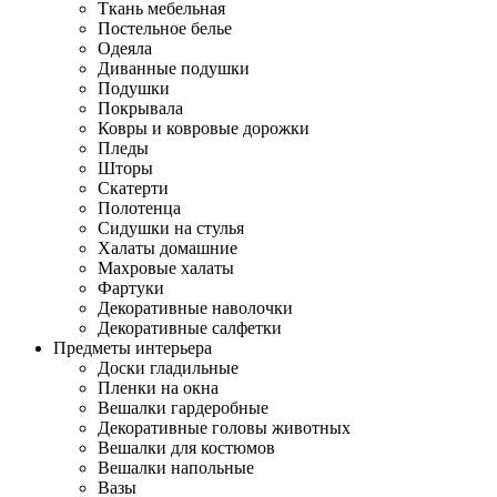
Ткань мебельная
Постельное белье
Одеяла
Диванные подушки
Подушки
Покрывала
Ковры и ковровые дорожки
Пледы
Шторы
Скатерти
Полотенца
Сидушки на стулья
Халаты домашние
Махровые халаты
Фартуки
Декоративные наволочки
Декоративные салфетки
Предметы интерьера
Доски гладильные
Пленки на окна
Вешалки гардеробные
Декоративные головы животных
Вешалки для костюмов
Вешалки напольные
Вазы