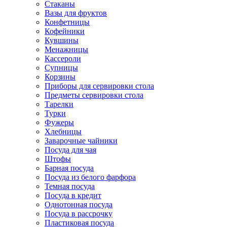
Стаканы
Вазы для фруктов
Конфетницы
Кофейники
Кувшины
Менажницы
Кассероли
Супницы
Корзины
Приборы для сервировки стола
Предметы сервировки стола
Тарелки
Турки
Фужеры
Хлебницы
Заварочные чайники
Посуда для чая
Штофы
Барная посуда
Посуда из белого фарфора
Темная посуда
Посуда в кредит
Однотонная посуда
Посуда в рассрочку
Пластиковая посуда