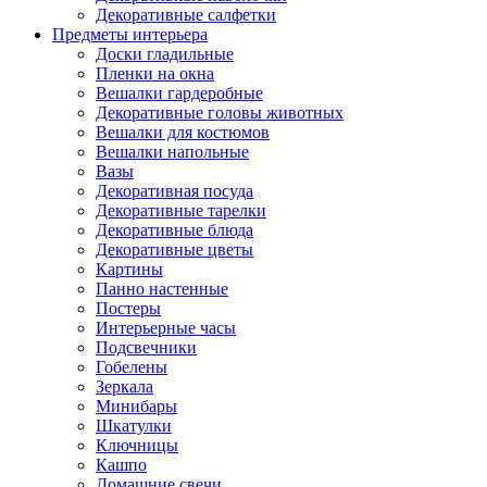
Декоративные салфетки
Предметы интерьера
Доски гладильные
Пленки на окна
Вешалки гардеробные
Декоративные головы животных
Вешалки для костюмов
Вешалки напольные
Вазы
Декоративная посуда
Декоративные тарелки
Декоративные блюда
Декоративные цветы
Картины
Панно настенные
Постеры
Интерьерные часы
Подсвечники
Гобелены
Зеркала
Минибары
Шкатулки
Ключницы
Кашпо
Домашние свечи