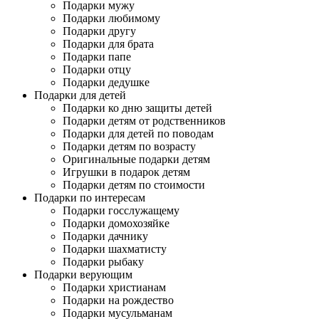
Подарки мужу
Подарки любимому
Подарки другу
Подарки для брата
Подарки папе
Подарки отцу
Подарки дедушке
Подарки для детей
Подарки ко дню защиты детей
Подарки детям от родственников
Подарки для детей по поводам
Подарки детям по возрасту
Оригинальные подарки детям
Игрушки в подарок детям
Подарки детям по стоимости
Подарки по интересам
Подарки госслужащему
Подарки домохозяйке
Подарки дачнику
Подарки шахматисту
Подарки рыбаку
Подарки верующим
Подарки христианам
Подарки на рождество
Подарки мусульманам