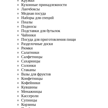
Кружки
Кухонные принадлежности
Ланчбоксы
Медная посуда
Наборы для специй
Пиалы
Подносы
Подставки для бутылок
Чайники
Посуда для приготовления пищи
Разделочные доски
Рюмки
Салатники
Салфетницы
Сахарницы
Солонки
Стаканы
Вазы для фруктов
Конфетницы
Кофейники
Кувшины
Менажницы
Кассероли
Супницы
Корзины