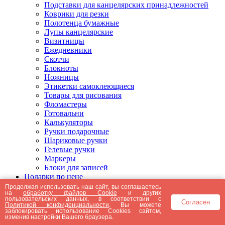
Подставки для канцелярских принадлежностей
Коврики для резки
Полотенца бумажные
Лупы канцелярские
Визитницы
Ежедневники
Скотчи
Блокноты
Ножницы
Этикетки самоклеющиеся
Товары для рисования
Фломастеры
Готовальни
Калькуляторы
Ручки подарочные
Шариковые ручки
Гелевые ручки
Маркеры
Блоки для записей
Подарки по цене
Подарки от 5000 рублей
Продолжая использовать наш сайт, вы соглашаетесь
на
обработку файлов Cookie
и других
Подарки до 5000 рублей
пользовательских данных, в соответствии с
Согласен
Подарки до 3000 рублей
Политикой конфиденциальности
. Вы можете
заблокировать использование Cookies сайтом,
Подарки до 2000 рублей
изменив настройки Вашего браузера.
Подарки до 1000 рублей