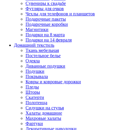
Сувениры к свадьбе
Футляры для очков
Чехлы для телефонов и планшетов
Подарочные пакеты
Подарочные коробки
Магнитики
Подарки на 8 марта
Подарки на 14 февраля
Домашний текстиль
Ткань мебельная
Постельное белье
Одеяла
Диванные подушки
Подушки
Покрывала
Ковры и ковровые дорожки
Пледы
Шторы
Скатерти
Полотенца
Сидушки на стулья
Халаты домашние
Махровые халаты
Фартуки
Декоративные наволочки