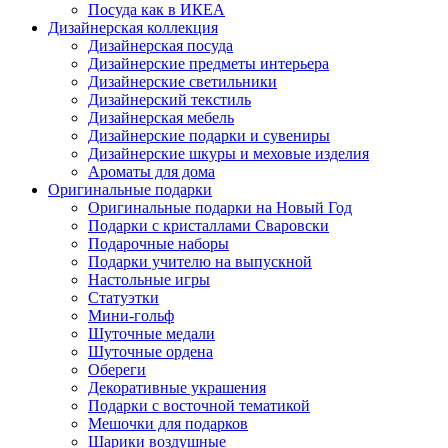
Посуда как в ИКЕА
Дизайнерская коллекция
Дизайнерская посуда
Дизайнерские предметы интерьера
Дизайнерские светильники
Дизайнерский текстиль
Дизайнерская мебель
Дизайнерские подарки и сувениры
Дизайнерские шкуры и меховые изделия
Ароматы для дома
Оригинальные подарки
Оригинальные подарки на Новый Год
Подарки с кристаллами Сваровски
Подарочные наборы
Подарки учителю на выпускной
Настольные игры
Статуэтки
Мини-гольф
Шуточные медали
Шуточные ордена
Обереги
Декоративные украшения
Подарки с восточной тематикой
Мешочки для подарков
Шарики воздушные