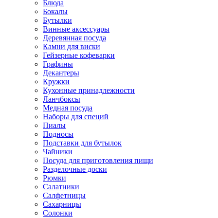
Блюда
Бокалы
Бутылки
Винные аксессуары
Деревянная посуда
Камни для виски
Гейзерные кофеварки
Графины
Декантеры
Кружки
Кухонные принадлежности
Ланчбоксы
Медная посуда
Наборы для специй
Пиалы
Подносы
Подставки для бутылок
Чайники
Посуда для приготовления пищи
Разделочные доски
Рюмки
Салатники
Салфетницы
Сахарницы
Солонки