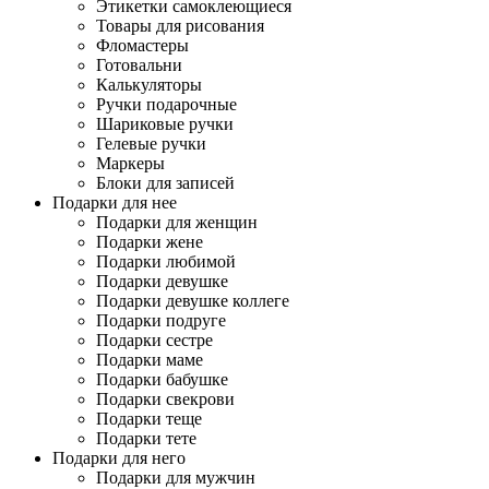
Этикетки самоклеющиеся
Товары для рисования
Фломастеры
Готовальни
Калькуляторы
Ручки подарочные
Шариковые ручки
Гелевые ручки
Маркеры
Блоки для записей
Подарки для нее
Подарки для женщин
Подарки жене
Подарки любимой
Подарки девушке
Подарки девушке коллеге
Подарки подруге
Подарки сестре
Подарки маме
Подарки бабушке
Подарки свекрови
Подарки теще
Подарки тете
Подарки для него
Подарки для мужчин