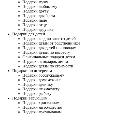
Подарки мужу
Подарки любимому
Подарки другу
Подарки для брата
Подарки папе
Подарки отцу
Подарки дедушке
Подарки для детей
Подарки ко дню защиты детей
Подарки детям от родственников
Подарки для детей по поводам
Подарки детям по возрасту
Оригинальные подарки детям
Игрушки в подарок детям
Подарки детям по стоимости
Подарки по интересам
Подарки госслужащему
Подарки домохозяйке
Подарки дачнику
Подарки шахматисту
Подарки рыбаку
Подарки верующим
Подарки христианам
Подарки на рождество
Подарки мусульманам