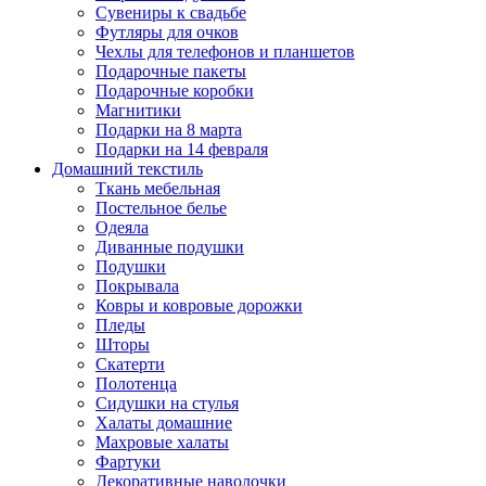
Сувениры к свадьбе
Футляры для очков
Чехлы для телефонов и планшетов
Подарочные пакеты
Подарочные коробки
Магнитики
Подарки на 8 марта
Подарки на 14 февраля
Домашний текстиль
Ткань мебельная
Постельное белье
Одеяла
Диванные подушки
Подушки
Покрывала
Ковры и ковровые дорожки
Пледы
Шторы
Скатерти
Полотенца
Сидушки на стулья
Халаты домашние
Махровые халаты
Фартуки
Декоративные наволочки