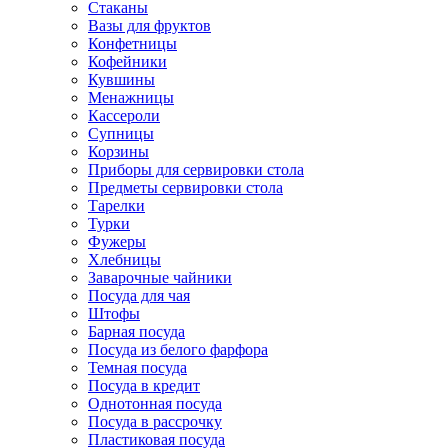
Стаканы
Вазы для фруктов
Конфетницы
Кофейники
Кувшины
Менажницы
Кассероли
Супницы
Корзины
Приборы для сервировки стола
Предметы сервировки стола
Тарелки
Турки
Фужеры
Хлебницы
Заварочные чайники
Посуда для чая
Штофы
Барная посуда
Посуда из белого фарфора
Темная посуда
Посуда в кредит
Однотонная посуда
Посуда в рассрочку
Пластиковая посуда