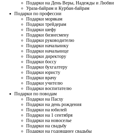
Подарки на День Веры, Надежды и Любви
Ураза-байрам и Курбан-байрам
Подарки по профессии
Подарки морякам
Подарки трейдерам
Подарки шефу
Подарки бизнесмену
Подарки руководителю
Подарки начальнику
Подарки начальнице
Подарки директору
Подарки боссу
Подарки бухгалтеру
Подарки юристу
Подарки врачу
Подарки учителю
Подарки воспитателю
Подарки по поводам
Подарки на Пасху
Подарки на день рождения
Подарки на юбилей
Подарки на 1 сентября
Подарки на новоселье
Подарки на свадьбу
Подарки на годовщину свадьбы