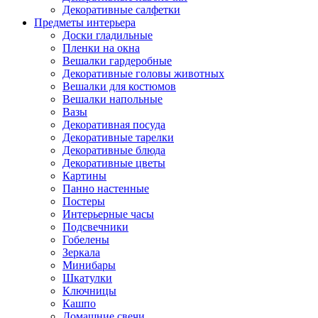
Декоративные салфетки
Предметы интерьера
Доски гладильные
Пленки на окна
Вешалки гардеробные
Декоративные головы животных
Вешалки для костюмов
Вешалки напольные
Вазы
Декоративная посуда
Декоративные тарелки
Декоративные блюда
Декоративные цветы
Картины
Панно настенные
Постеры
Интерьерные часы
Подсвечники
Гобелены
Зеркала
Минибары
Шкатулки
Ключницы
Кашпо
Домашние свечи