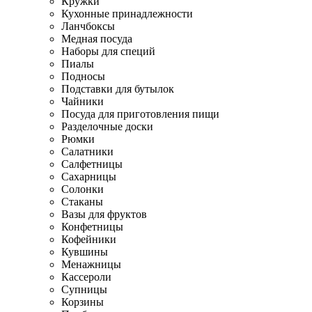
Кружки
Кухонные принадлежности
Ланчбоксы
Медная посуда
Наборы для специй
Пиалы
Подносы
Подставки для бутылок
Чайники
Посуда для приготовления пищи
Разделочные доски
Рюмки
Салатники
Салфетницы
Сахарницы
Солонки
Стаканы
Вазы для фруктов
Конфетницы
Кофейники
Кувшины
Менажницы
Кассероли
Супницы
Корзины