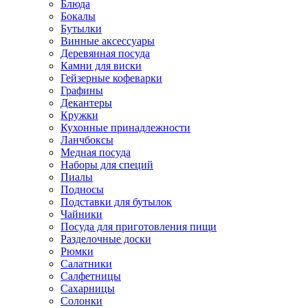
Блюда
Бокалы
Бутылки
Винные аксессуары
Деревянная посуда
Камни для виски
Гейзерные кофеварки
Графины
Декантеры
Кружки
Кухонные принадлежности
Ланчбоксы
Медная посуда
Наборы для специй
Пиалы
Подносы
Подставки для бутылок
Чайники
Посуда для приготовления пищи
Разделочные доски
Рюмки
Салатники
Салфетницы
Сахарницы
Солонки