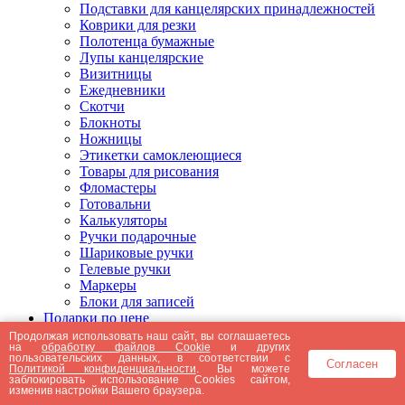
Подставки для канцелярских принадлежностей
Коврики для резки
Полотенца бумажные
Лупы канцелярские
Визитницы
Ежедневники
Скотчи
Блокноты
Ножницы
Этикетки самоклеющиеся
Товары для рисования
Фломастеры
Готовальни
Калькуляторы
Ручки подарочные
Шариковые ручки
Гелевые ручки
Маркеры
Блоки для записей
Подарки по цене
Подарки от 5000 рублей
Продолжая использовать наш сайт, вы соглашаетесь
на
обработку файлов Cookie
и других
Подарки до 5000 рублей
пользовательских данных, в соответствии с
Согласен
Подарки до 3000 рублей
Политикой конфиденциальности
. Вы можете
заблокировать использование Cookies сайтом,
Подарки до 2000 рублей
изменив настройки Вашего браузера.
Подарки до 1000 рублей