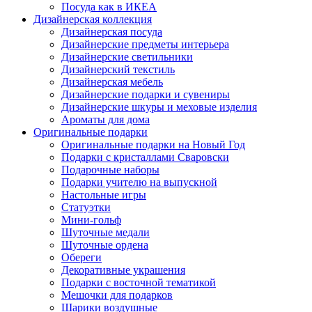
Посуда как в ИКЕА
Дизайнерская коллекция
Дизайнерская посуда
Дизайнерские предметы интерьера
Дизайнерские светильники
Дизайнерский текстиль
Дизайнерская мебель
Дизайнерские подарки и сувениры
Дизайнерские шкуры и меховые изделия
Ароматы для дома
Оригинальные подарки
Оригинальные подарки на Новый Год
Подарки с кристаллами Сваровски
Подарочные наборы
Подарки учителю на выпускной
Настольные игры
Статуэтки
Мини-гольф
Шуточные медали
Шуточные ордена
Обереги
Декоративные украшения
Подарки с восточной тематикой
Мешочки для подарков
Шарики воздушные