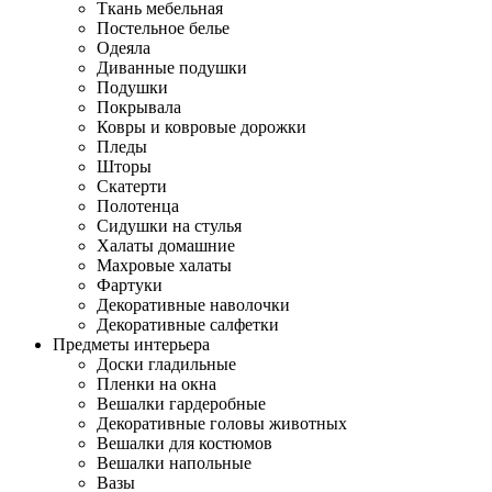
Ткань мебельная
Постельное белье
Одеяла
Диванные подушки
Подушки
Покрывала
Ковры и ковровые дорожки
Пледы
Шторы
Скатерти
Полотенца
Сидушки на стулья
Халаты домашние
Махровые халаты
Фартуки
Декоративные наволочки
Декоративные салфетки
Предметы интерьера
Доски гладильные
Пленки на окна
Вешалки гардеробные
Декоративные головы животных
Вешалки для костюмов
Вешалки напольные
Вазы