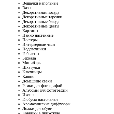
Вешалки напольные
Вазы
Декоративная посуда
Декоративные тарелки
Декоративные блюда
Декоративные цветы
Картины
Панно настенные
Постеры
Интерьерные часы
Подсвечники
Гобелены
Зеркала
Минибары
Шкатулки
Ключницы
Кашпо
Домашние свечи
Рамки для фотографий
Альбомы для фотографий
Иконы
Глобусы настольные
Ароматические диффузоры
Ложки для обуви
Коврики в прихожую