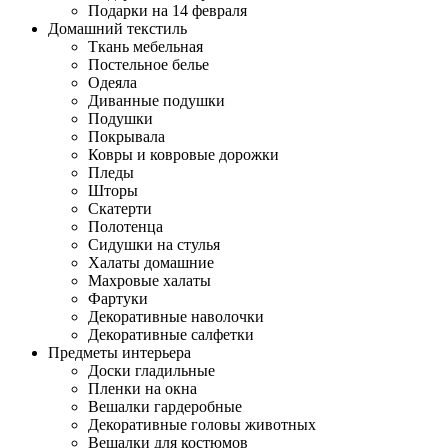
Подарки на 14 февраля
Домашний текстиль
Ткань мебельная
Постельное белье
Одеяла
Диванные подушки
Подушки
Покрывала
Ковры и ковровые дорожки
Пледы
Шторы
Скатерти
Полотенца
Сидушки на стулья
Халаты домашние
Махровые халаты
Фартуки
Декоративные наволочки
Декоративные салфетки
Предметы интерьера
Доски гладильные
Пленки на окна
Вешалки гардеробные
Декоративные головы животных
Вешалки для костюмов