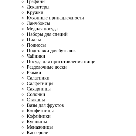
Графины
Декантеры
Кружки
Кухонные принадлежности
Ланчбоксы
Медная посуда
Наборы для специй
Пиалы
Подносы
Подставки для бутылок
Чайники
Посуда для приготовления пищи
Разделочные доски
Рюмки
Салатники
Салфетницы
Сахарницы
Солонки
Стаканы
Вазы для фруктов
Конфетницы
Кофейники
Кувшины
Менажницы
Кассероли