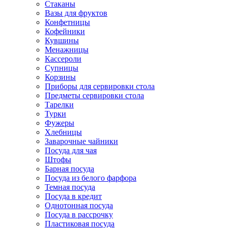
Стаканы
Вазы для фруктов
Конфетницы
Кофейники
Кувшины
Менажницы
Кассероли
Супницы
Корзины
Приборы для сервировки стола
Предметы сервировки стола
Тарелки
Турки
Фужеры
Хлебницы
Заварочные чайники
Посуда для чая
Штофы
Барная посуда
Посуда из белого фарфора
Темная посуда
Посуда в кредит
Однотонная посуда
Посуда в рассрочку
Пластиковая посуда