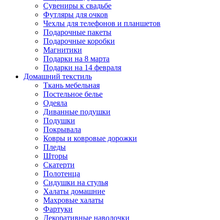
Сувениры к свадьбе
Футляры для очков
Чехлы для телефонов и планшетов
Подарочные пакеты
Подарочные коробки
Магнитики
Подарки на 8 марта
Подарки на 14 февраля
Домашний текстиль
Ткань мебельная
Постельное белье
Одеяла
Диванные подушки
Подушки
Покрывала
Ковры и ковровые дорожки
Пледы
Шторы
Скатерти
Полотенца
Сидушки на стулья
Халаты домашние
Махровые халаты
Фартуки
Декоративные наволочки