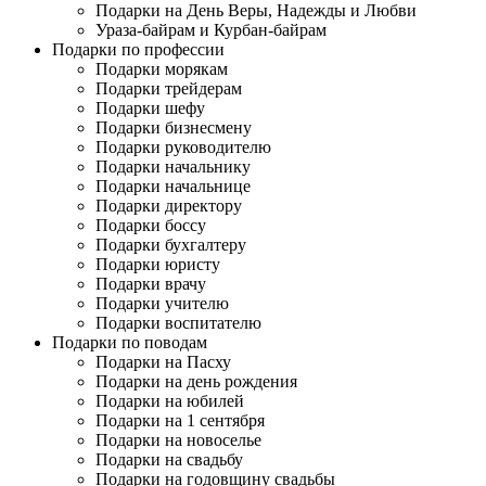
Подарки на День Веры, Надежды и Любви
Ураза-байрам и Курбан-байрам
Подарки по профессии
Подарки морякам
Подарки трейдерам
Подарки шефу
Подарки бизнесмену
Подарки руководителю
Подарки начальнику
Подарки начальнице
Подарки директору
Подарки боссу
Подарки бухгалтеру
Подарки юристу
Подарки врачу
Подарки учителю
Подарки воспитателю
Подарки по поводам
Подарки на Пасху
Подарки на день рождения
Подарки на юбилей
Подарки на 1 сентября
Подарки на новоселье
Подарки на свадьбу
Подарки на годовщину свадьбы