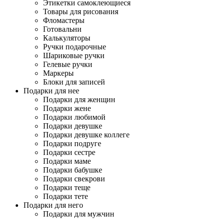
Этикетки самоклеющиеся
Товары для рисования
Фломастеры
Готовальни
Калькуляторы
Ручки подарочные
Шариковые ручки
Гелевые ручки
Маркеры
Блоки для записей
Подарки для нее
Подарки для женщин
Подарки жене
Подарки любимой
Подарки девушке
Подарки девушке коллеге
Подарки подруге
Подарки сестре
Подарки маме
Подарки бабушке
Подарки свекрови
Подарки теще
Подарки тете
Подарки для него
Подарки для мужчин