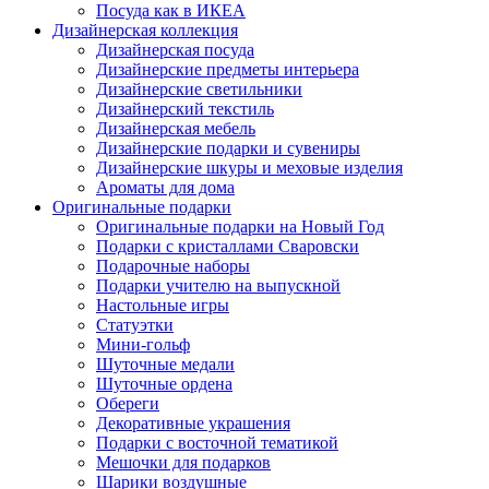
Посуда как в ИКЕА
Дизайнерская коллекция
Дизайнерская посуда
Дизайнерские предметы интерьера
Дизайнерские светильники
Дизайнерский текстиль
Дизайнерская мебель
Дизайнерские подарки и сувениры
Дизайнерские шкуры и меховые изделия
Ароматы для дома
Оригинальные подарки
Оригинальные подарки на Новый Год
Подарки с кристаллами Сваровски
Подарочные наборы
Подарки учителю на выпускной
Настольные игры
Статуэтки
Мини-гольф
Шуточные медали
Шуточные ордена
Обереги
Декоративные украшения
Подарки с восточной тематикой
Мешочки для подарков
Шарики воздушные