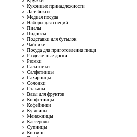
Кружки
Кухонные принадлежности
Ланчбоксы
Медная посуда
Наборы для специй
Пиалы
Подносы
Подставки для бутылок
Чайники
Посуда для приготовления пищи
Разделочные доски
Рюмки
Салатники
Салфетницы
Сахарницы
Солонки
Стаканы
Вазы для фруктов
Конфетницы
Кофейники
Кувшины
Менажницы
Кассероли
Супницы
Корзины