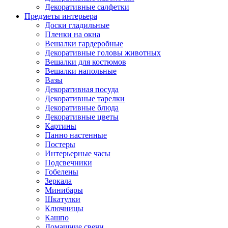
Декоративные салфетки
Предметы интерьера
Доски гладильные
Пленки на окна
Вешалки гардеробные
Декоративные головы животных
Вешалки для костюмов
Вешалки напольные
Вазы
Декоративная посуда
Декоративные тарелки
Декоративные блюда
Декоративные цветы
Картины
Панно настенные
Постеры
Интерьерные часы
Подсвечники
Гобелены
Зеркала
Минибары
Шкатулки
Ключницы
Кашпо
Домашние свечи