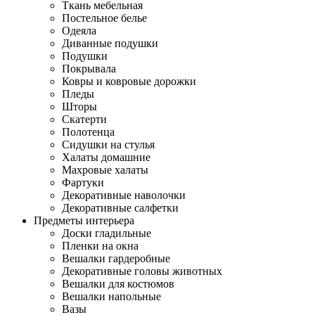
Ткань мебельная
Постельное белье
Одеяла
Диванные подушки
Подушки
Покрывала
Ковры и ковровые дорожки
Пледы
Шторы
Скатерти
Полотенца
Сидушки на стулья
Халаты домашние
Махровые халаты
Фартуки
Декоративные наволочки
Декоративные салфетки
Предметы интерьера
Доски гладильные
Пленки на окна
Вешалки гардеробные
Декоративные головы животных
Вешалки для костюмов
Вешалки напольные
Вазы