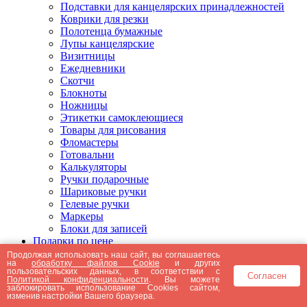
Подставки для канцелярских принадлежностей
Коврики для резки
Полотенца бумажные
Лупы канцелярские
Визитницы
Ежедневники
Скотчи
Блокноты
Ножницы
Этикетки самоклеющиеся
Товары для рисования
Фломастеры
Готовальни
Калькуляторы
Ручки подарочные
Шариковые ручки
Гелевые ручки
Маркеры
Блоки для записей
Подарки по цене
Подарки от 5000 рублей
Продолжая использовать наш сайт, вы соглашаетесь
на
обработку файлов Cookie
и других
Подарки до 5000 рублей
пользовательских данных, в соответствии с
Согласен
Подарки до 3000 рублей
Политикой конфиденциальности
. Вы можете
заблокировать использование Cookies сайтом,
Подарки до 2000 рублей
изменив настройки Вашего браузера.
Подарки до 1000 рублей