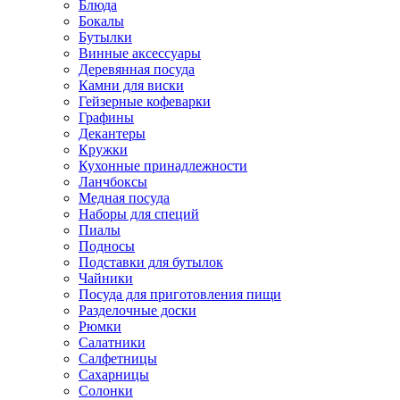
Блюда
Бокалы
Бутылки
Винные аксессуары
Деревянная посуда
Камни для виски
Гейзерные кофеварки
Графины
Декантеры
Кружки
Кухонные принадлежности
Ланчбоксы
Медная посуда
Наборы для специй
Пиалы
Подносы
Подставки для бутылок
Чайники
Посуда для приготовления пищи
Разделочные доски
Рюмки
Салатники
Салфетницы
Сахарницы
Солонки