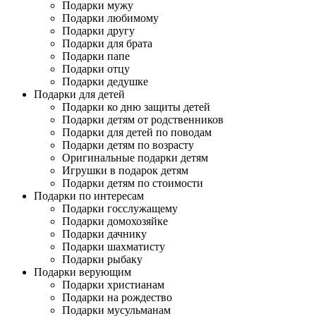
Подарки мужу
Подарки любимому
Подарки другу
Подарки для брата
Подарки папе
Подарки отцу
Подарки дедушке
Подарки для детей
Подарки ко дню защиты детей
Подарки детям от родственников
Подарки для детей по поводам
Подарки детям по возрасту
Оригинальные подарки детям
Игрушки в подарок детям
Подарки детям по стоимости
Подарки по интересам
Подарки госслужащему
Подарки домохозяйке
Подарки дачнику
Подарки шахматисту
Подарки рыбаку
Подарки верующим
Подарки христианам
Подарки на рождество
Подарки мусульманам