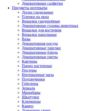
Декоративные салфетки
Предметы интерьера
Доски гладильные
Пленки на окна
Вешалки гардеробные
Декоративные головы животных
Вешалки для костюмов
Вешалки напольные
Вазы
Декоративная посуда
Декоративные тарелки
Декоративные блюда
Декоративные цветы
Картины
Панно настенные
Постеры
Интерьерные часы
Подсвечники
Гобелены
Зеркала
Минибары
Шкатулки
Ключницы
Кашпо
Домашние свечи