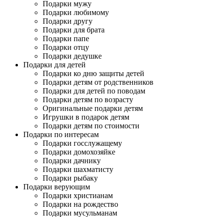
Подарки мужу
Подарки любимому
Подарки другу
Подарки для брата
Подарки папе
Подарки отцу
Подарки дедушке
Подарки для детей
Подарки ко дню защиты детей
Подарки детям от родственников
Подарки для детей по поводам
Подарки детям по возрасту
Оригинальные подарки детям
Игрушки в подарок детям
Подарки детям по стоимости
Подарки по интересам
Подарки госслужащему
Подарки домохозяйке
Подарки дачнику
Подарки шахматисту
Подарки рыбаку
Подарки верующим
Подарки христианам
Подарки на рождество
Подарки мусульманам