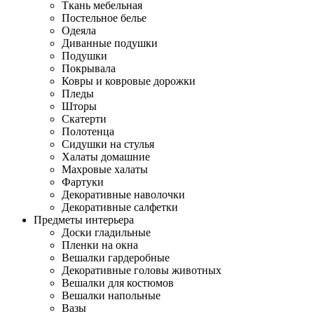
Ткань мебельная
Постельное белье
Одеяла
Диванные подушки
Подушки
Покрывала
Ковры и ковровые дорожки
Пледы
Шторы
Скатерти
Полотенца
Сидушки на стулья
Халаты домашние
Махровые халаты
Фартуки
Декоративные наволочки
Декоративные салфетки
Предметы интерьера
Доски гладильные
Пленки на окна
Вешалки гардеробные
Декоративные головы животных
Вешалки для костюмов
Вешалки напольные
Вазы