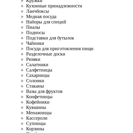
Кружки
Кухонные принадлежности
Ланчбоксы
Медная посуда
Наборы для специй
Пиалы
Подносы
Подставки для бутылок
Чайники
Посуда для приготовления пищи
Разделочные доски
Рюмки
Салатники
Салфетницы
Сахарницы
Солонки
Стаканы
Вазы для фруктов
Конфетницы
Кофейники
Кувшины
Менажницы
Кассероли
Супницы
Корзины