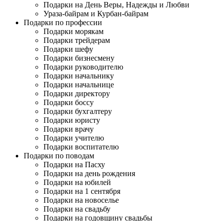
Подарки на День Веры, Надежды и Любви
Ураза-байрам и Курбан-байрам
Подарки по профессии
Подарки морякам
Подарки трейдерам
Подарки шефу
Подарки бизнесмену
Подарки руководителю
Подарки начальнику
Подарки начальнице
Подарки директору
Подарки боссу
Подарки бухгалтеру
Подарки юристу
Подарки врачу
Подарки учителю
Подарки воспитателю
Подарки по поводам
Подарки на Пасху
Подарки на день рождения
Подарки на юбилей
Подарки на 1 сентября
Подарки на новоселье
Подарки на свадьбу
Подарки на годовщину свадьбы