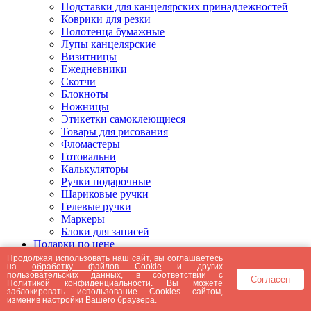
Подставки для канцелярских принадлежностей
Коврики для резки
Полотенца бумажные
Лупы канцелярские
Визитницы
Ежедневники
Скотчи
Блокноты
Ножницы
Этикетки самоклеющиеся
Товары для рисования
Фломастеры
Готовальни
Калькуляторы
Ручки подарочные
Шариковые ручки
Гелевые ручки
Маркеры
Блоки для записей
Подарки по цене
Подарки от 5000 рублей
Продолжая использовать наш сайт, вы соглашаетесь
на
обработку файлов Cookie
и других
Подарки до 5000 рублей
пользовательских данных, в соответствии с
Согласен
Подарки до 3000 рублей
Политикой конфиденциальности
. Вы можете
заблокировать использование Cookies сайтом,
Подарки до 2000 рублей
изменив настройки Вашего браузера.
Подарки до 1000 рублей