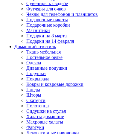
Сувениры к свадьбе
Футляры для очков
Чехлы для телефонов и планшетов
Подарочные пакеты
Подарочные коробки
Магнитики
Подарки на 8 марта
Подарки на 14 февраля
Домашний текстиль
Ткань мебельная
Постельное белье
Одеяла
Диванные подушки
Подушки
Покрывала
Ковры и ковровые дорожки
Пледы
Шторы
Скатерти
Полотенца
Сидушки на стулья
Халаты домашние
Махровые халаты
Фартуки
Декоративные наволочки