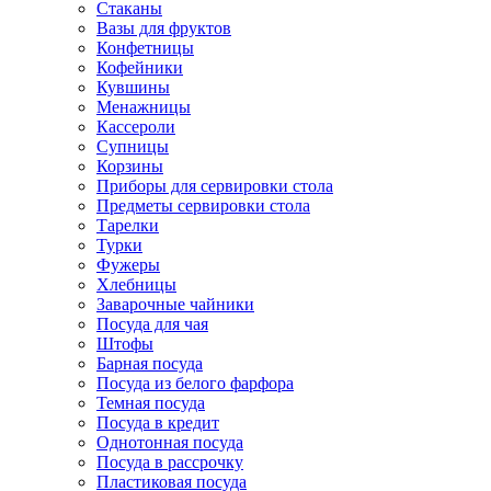
Стаканы
Вазы для фруктов
Конфетницы
Кофейники
Кувшины
Менажницы
Кассероли
Супницы
Корзины
Приборы для сервировки стола
Предметы сервировки стола
Тарелки
Турки
Фужеры
Хлебницы
Заварочные чайники
Посуда для чая
Штофы
Барная посуда
Посуда из белого фарфора
Темная посуда
Посуда в кредит
Однотонная посуда
Посуда в рассрочку
Пластиковая посуда