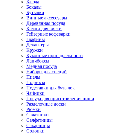
Блюда
Бокалы
Бутылки
Винные аксессуары
Деревянная посуда
Камни для виски
Гейзерные кофеварки
Графины
Декантеры
Кружки
Кухонные принадлежности
Ланчбоксы
Медная посуда
Наборы для специй
Пиалы
Подносы
Подставки для бутылок
Чайники
Посуда для приготовления пищи
Разделочные доски
Рюмки
Салатники
Салфетницы
Сахарницы
Солонки