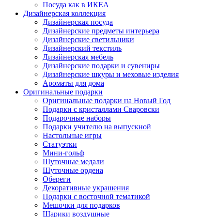
Посуда как в ИКЕА
Дизайнерская коллекция
Дизайнерская посуда
Дизайнерские предметы интерьера
Дизайнерские светильники
Дизайнерский текстиль
Дизайнерская мебель
Дизайнерские подарки и сувениры
Дизайнерские шкуры и меховые изделия
Ароматы для дома
Оригинальные подарки
Оригинальные подарки на Новый Год
Подарки с кристаллами Сваровски
Подарочные наборы
Подарки учителю на выпускной
Настольные игры
Статуэтки
Мини-гольф
Шуточные медали
Шуточные ордена
Обереги
Декоративные украшения
Подарки с восточной тематикой
Мешочки для подарков
Шарики воздушные