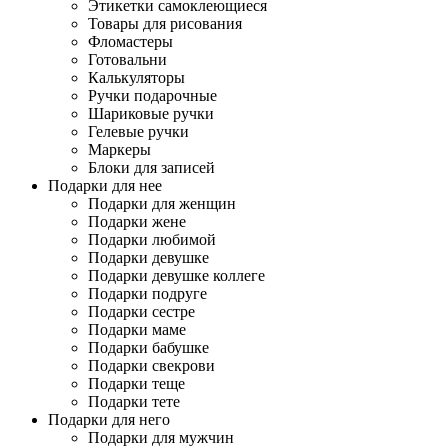
Этикетки самоклеющиеся
Товары для рисования
Фломастеры
Готовальни
Калькуляторы
Ручки подарочные
Шариковые ручки
Гелевые ручки
Маркеры
Блоки для записей
Подарки для нее
Подарки для женщин
Подарки жене
Подарки любимой
Подарки девушке
Подарки девушке коллеге
Подарки подруге
Подарки сестре
Подарки маме
Подарки бабушке
Подарки свекрови
Подарки теще
Подарки тете
Подарки для него
Подарки для мужчин