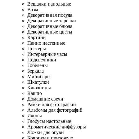
Вешалки напольные
Вазы
Декоративная посуда
Декоративные тарелки
Декоративные блюда
Декоративные цветы
Картины
Панно настенные
Постеры
Интерьерные часы
Подсвечники
Гобелены
Зеркала
Минибары
Шкатулки
Ключницы
Кашпо
Домашние свечи
Рамки для фотографий
Альбомы для фотографий
Иконы
Глобусы настольные
Ароматические диффузоры
Ложки для обуви
Коврики в прихожую