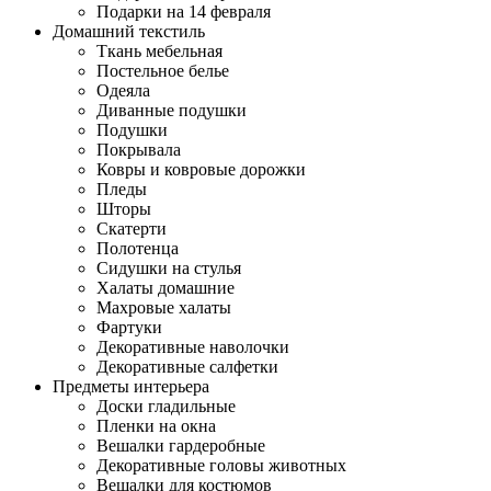
Подарки на 14 февраля
Домашний текстиль
Ткань мебельная
Постельное белье
Одеяла
Диванные подушки
Подушки
Покрывала
Ковры и ковровые дорожки
Пледы
Шторы
Скатерти
Полотенца
Сидушки на стулья
Халаты домашние
Махровые халаты
Фартуки
Декоративные наволочки
Декоративные салфетки
Предметы интерьера
Доски гладильные
Пленки на окна
Вешалки гардеробные
Декоративные головы животных
Вешалки для костюмов