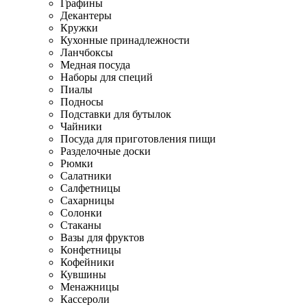
Графины
Декантеры
Кружки
Кухонные принадлежности
Ланчбоксы
Медная посуда
Наборы для специй
Пиалы
Подносы
Подставки для бутылок
Чайники
Посуда для приготовления пищи
Разделочные доски
Рюмки
Салатники
Салфетницы
Сахарницы
Солонки
Стаканы
Вазы для фруктов
Конфетницы
Кофейники
Кувшины
Менажницы
Кассероли