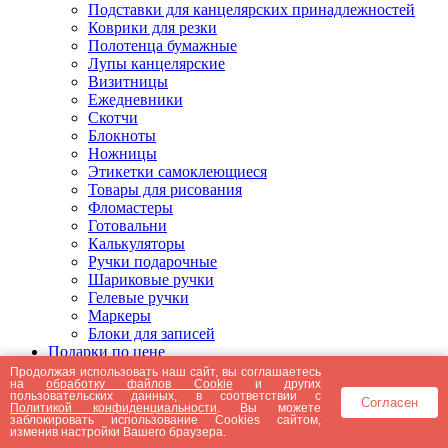
Подставки для канцелярских принадлежностей
Коврики для резки
Полотенца бумажные
Лупы канцелярские
Визитницы
Ежедневники
Скотчи
Блокноты
Ножницы
Этикетки самоклеющиеся
Товары для рисования
Фломастеры
Готовальни
Калькуляторы
Ручки подарочные
Шариковые ручки
Гелевые ручки
Маркеры
Блоки для записей
Подарки по цене
Подарки от 5000 рублей
Продолжая использовать наш сайт, вы соглашаетесь
на
обработку файлов Cookie
и других
Подарки до 5000 рублей
пользовательских данных, в соответствии с
Согласен
Подарки до 3000 рублей
Политикой конфиденциальности
. Вы можете
заблокировать использование Cookies сайтом,
Подарки до 2000 рублей
изменив настройки Вашего браузера.
Подарки до 1000 рублей