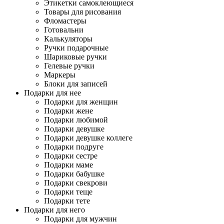
Этикетки самоклеющиеся
Товары для рисования
Фломастеры
Готовальни
Калькуляторы
Ручки подарочные
Шариковые ручки
Гелевые ручки
Маркеры
Блоки для записей
Подарки для нее
Подарки для женщин
Подарки жене
Подарки любимой
Подарки девушке
Подарки девушке коллеге
Подарки подруге
Подарки сестре
Подарки маме
Подарки бабушке
Подарки свекрови
Подарки теще
Подарки тете
Подарки для него
Подарки для мужчин