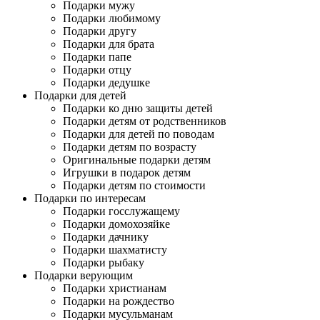
Подарки мужу
Подарки любимому
Подарки другу
Подарки для брата
Подарки папе
Подарки отцу
Подарки дедушке
Подарки для детей
Подарки ко дню защиты детей
Подарки детям от родственников
Подарки для детей по поводам
Подарки детям по возрасту
Оригинальные подарки детям
Игрушки в подарок детям
Подарки детям по стоимости
Подарки по интересам
Подарки госслужащему
Подарки домохозяйке
Подарки дачнику
Подарки шахматисту
Подарки рыбаку
Подарки верующим
Подарки христианам
Подарки на рождество
Подарки мусульманам