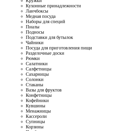
Кружки
Кухонные принадлежности
Ланчбоксы
Медная посуда
Наборы для специй
Пиалы
Подносы
Подставки для бутылок
Чайники
Посуда для приготовления пищи
Разделочные доски
Рюмки
Салатники
Салфетницы
Сахарницы
Солонки
Стаканы
Вазы для фруктов
Конфетницы
Кофейники
Кувшины
Менажницы
Кассероли
Супницы
Корзины