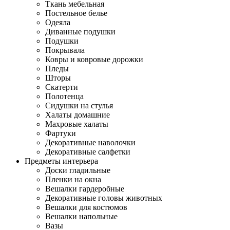
Ткань мебельная
Постельное белье
Одеяла
Диванные подушки
Подушки
Покрывала
Ковры и ковровые дорожки
Пледы
Шторы
Скатерти
Полотенца
Сидушки на стулья
Халаты домашние
Махровые халаты
Фартуки
Декоративные наволочки
Декоративные салфетки
Предметы интерьера
Доски гладильные
Пленки на окна
Вешалки гардеробные
Декоративные головы животных
Вешалки для костюмов
Вешалки напольные
Вазы