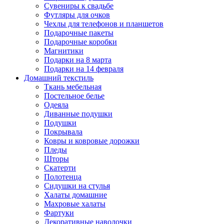
Сувениры к свадьбе
Футляры для очков
Чехлы для телефонов и планшетов
Подарочные пакеты
Подарочные коробки
Магнитики
Подарки на 8 марта
Подарки на 14 февраля
Домашний текстиль
Ткань мебельная
Постельное белье
Одеяла
Диванные подушки
Подушки
Покрывала
Ковры и ковровые дорожки
Пледы
Шторы
Скатерти
Полотенца
Сидушки на стулья
Халаты домашние
Махровые халаты
Фартуки
Декоративные наволочки