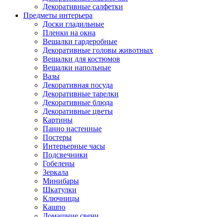
Декоративные салфетки
Предметы интерьера
Доски гладильные
Пленки на окна
Вешалки гардеробные
Декоративные головы животных
Вешалки для костюмов
Вешалки напольные
Вазы
Декоративная посуда
Декоративные тарелки
Декоративные блюда
Декоративные цветы
Картины
Панно настенные
Постеры
Интерьерные часы
Подсвечники
Гобелены
Зеркала
Минибары
Шкатулки
Ключницы
Кашпо
Домашние свечи