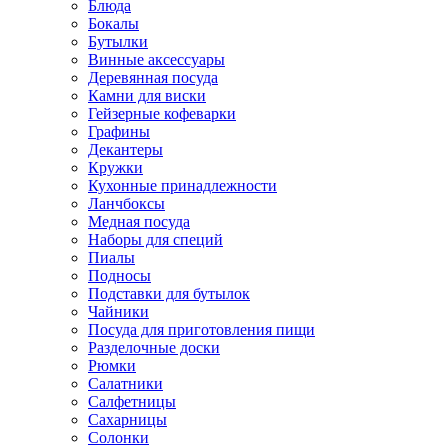
Блюда
Бокалы
Бутылки
Винные аксессуары
Деревянная посуда
Камни для виски
Гейзерные кофеварки
Графины
Декантеры
Кружки
Кухонные принадлежности
Ланчбоксы
Медная посуда
Наборы для специй
Пиалы
Подносы
Подставки для бутылок
Чайники
Посуда для приготовления пищи
Разделочные доски
Рюмки
Салатники
Салфетницы
Сахарницы
Солонки