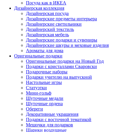
Посуда как в ИКЕА
Дизайнерская коллекция
Дизайнерская посуда
Дизайнерские предметы интерьера
Дизайнерские светильники
Дизайнерский текстиль
Дизайнерская мебель
Дизайнерские подарки и сувениры
Дизайнерские шкуры и меховые изделия
Ароматы для дома
Оригинальные подарки
Оригинальные подарки на Новый Год
Подарки с кристаллами Сваровски
Подарочные наборы
Подарки учителю на выпускной
Настольные игры
Статуэтки
Мини-гольф
Шуточные медали
Шуточные ордена
Обереги
Декоративные украшения
Подарки с восточной тематикой
Мешочки для подарков
Шарики воздушные