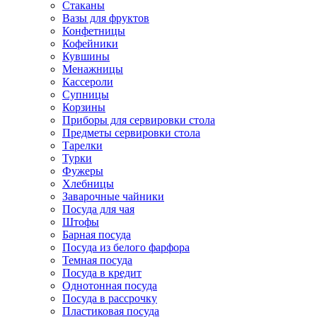
Стаканы
Вазы для фруктов
Конфетницы
Кофейники
Кувшины
Менажницы
Кассероли
Супницы
Корзины
Приборы для сервировки стола
Предметы сервировки стола
Тарелки
Турки
Фужеры
Хлебницы
Заварочные чайники
Посуда для чая
Штофы
Барная посуда
Посуда из белого фарфора
Темная посуда
Посуда в кредит
Однотонная посуда
Посуда в рассрочку
Пластиковая посуда