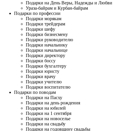
Подарки на День Веры, Надежды и Любви
Ураза-байрам и Курбан-байрам
Подарки по профессии
Подарки морякам
Подарки трейдерам
Подарки шефу
Подарки бизнесмену
Подарки руководителю
Подарки начальнику
Подарки начальнице
Подарки директору
Подарки боссу
Подарки бухгалтеру
Подарки юристу
Подарки врачу
Подарки учителю
Подарки воспитателю
Подарки по поводам
Подарки на Пасху
Подарки на день рождения
Подарки на юбилей
Подарки на 1 сентября
Подарки на новоселье
Подарки на свадьбу
Подарки на годовщину свадьбы