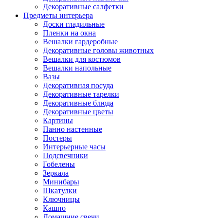
Декоративные салфетки
Предметы интерьера
Доски гладильные
Пленки на окна
Вешалки гардеробные
Декоративные головы животных
Вешалки для костюмов
Вешалки напольные
Вазы
Декоративная посуда
Декоративные тарелки
Декоративные блюда
Декоративные цветы
Картины
Панно настенные
Постеры
Интерьерные часы
Подсвечники
Гобелены
Зеркала
Минибары
Шкатулки
Ключницы
Кашпо
Домашние свечи