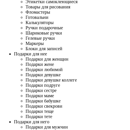
Этикетки самоклеющиеся
Товары для рисования
Фломастеры
Готовальни
Калькуляторы
Ручки подарочные
Шариковые ручки
Гелевые ручки
Маркеры
Блоки для записей
Подарки для нее
Подарки для женщин
Подарки жене
Подарки любимой
Подарки девушке
Подарки девушке коллеге
Подарки подруге
Подарки сестре
Подарки маме
Подарки бабушке
Подарки свекрови
Подарки теще
Подарки тете
Подарки для него
Подарки для мужчин