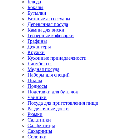
Блюда
Бокалы
Бутылки
Винные аксессуары
Деревянная посуда
Камни для виски
Гейзерные кофеварки
Графины
Декантеры
Кружки
Кухонные принадлежности
Ланчбоксы
Медная посуда
Наборы для специй
Пиалы
Подносы
Подставки для бутылок
Чайники
Посуда для приготовления пищи
Разделочные доски
Рюмки
Салатники
Салфетницы
Сахарницы
Солонки