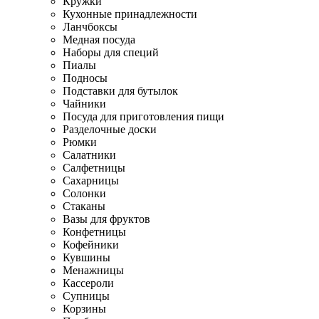
Кружки
Кухонные принадлежности
Ланчбоксы
Медная посуда
Наборы для специй
Пиалы
Подносы
Подставки для бутылок
Чайники
Посуда для приготовления пищи
Разделочные доски
Рюмки
Салатники
Салфетницы
Сахарницы
Солонки
Стаканы
Вазы для фруктов
Конфетницы
Кофейники
Кувшины
Менажницы
Кассероли
Супницы
Корзины