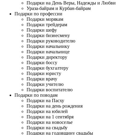
Подарки на День Веры, Надежды и Любви
Ураза-байрам и Курбан-байрам
Подарки по профессии
Подарки морякам
Подарки трейдерам
Подарки шефу
Подарки бизнесмену
Подарки руководителю
Подарки начальнику
Подарки начальнице
Подарки директору
Подарки боссу
Подарки бухгалтеру
Подарки юристу
Подарки врачу
Подарки учителю
Подарки воспитателю
Подарки по поводам
Подарки на Пасху
Подарки на день рождения
Подарки на юбилей
Подарки на 1 сентября
Подарки на новоселье
Подарки на свадьбу
Подарки на годовщину свадьбы