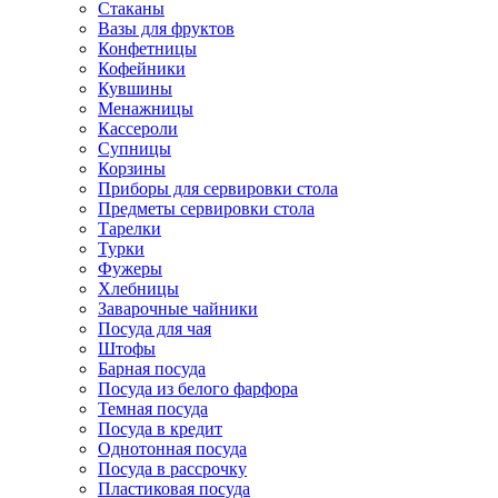
Стаканы
Вазы для фруктов
Конфетницы
Кофейники
Кувшины
Менажницы
Кассероли
Супницы
Корзины
Приборы для сервировки стола
Предметы сервировки стола
Тарелки
Турки
Фужеры
Хлебницы
Заварочные чайники
Посуда для чая
Штофы
Барная посуда
Посуда из белого фарфора
Темная посуда
Посуда в кредит
Однотонная посуда
Посуда в рассрочку
Пластиковая посуда