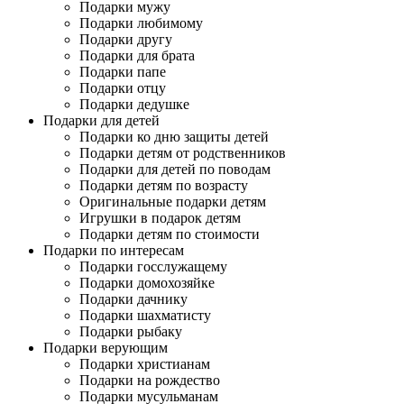
Подарки мужу
Подарки любимому
Подарки другу
Подарки для брата
Подарки папе
Подарки отцу
Подарки дедушке
Подарки для детей
Подарки ко дню защиты детей
Подарки детям от родственников
Подарки для детей по поводам
Подарки детям по возрасту
Оригинальные подарки детям
Игрушки в подарок детям
Подарки детям по стоимости
Подарки по интересам
Подарки госслужащему
Подарки домохозяйке
Подарки дачнику
Подарки шахматисту
Подарки рыбаку
Подарки верующим
Подарки христианам
Подарки на рождество
Подарки мусульманам