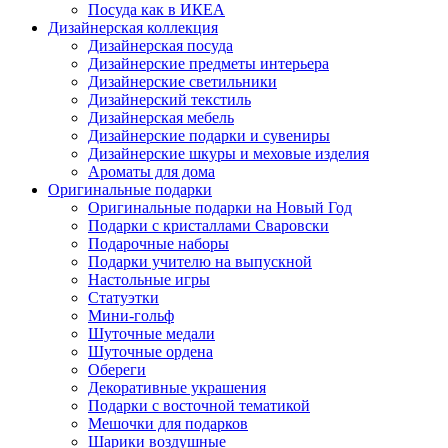
Посуда как в ИКЕА
Дизайнерская коллекция
Дизайнерская посуда
Дизайнерские предметы интерьера
Дизайнерские светильники
Дизайнерский текстиль
Дизайнерская мебель
Дизайнерские подарки и сувениры
Дизайнерские шкуры и меховые изделия
Ароматы для дома
Оригинальные подарки
Оригинальные подарки на Новый Год
Подарки с кристаллами Сваровски
Подарочные наборы
Подарки учителю на выпускной
Настольные игры
Статуэтки
Мини-гольф
Шуточные медали
Шуточные ордена
Обереги
Декоративные украшения
Подарки с восточной тематикой
Мешочки для подарков
Шарики воздушные