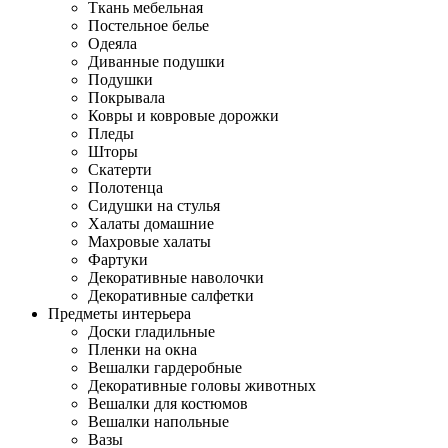
Ткань мебельная
Постельное белье
Одеяла
Диванные подушки
Подушки
Покрывала
Ковры и ковровые дорожки
Пледы
Шторы
Скатерти
Полотенца
Сидушки на стулья
Халаты домашние
Махровые халаты
Фартуки
Декоративные наволочки
Декоративные салфетки
Предметы интерьера
Доски гладильные
Пленки на окна
Вешалки гардеробные
Декоративные головы животных
Вешалки для костюмов
Вешалки напольные
Вазы