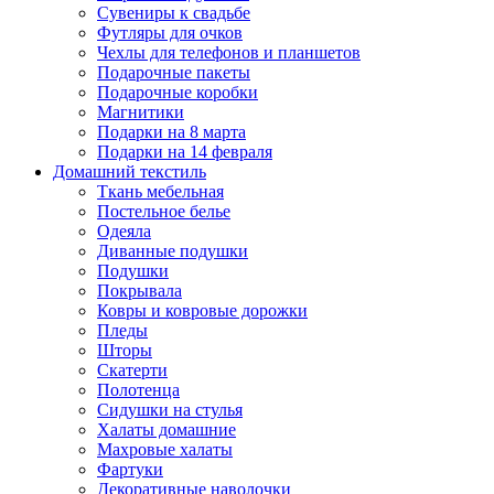
Сувениры к свадьбе
Футляры для очков
Чехлы для телефонов и планшетов
Подарочные пакеты
Подарочные коробки
Магнитики
Подарки на 8 марта
Подарки на 14 февраля
Домашний текстиль
Ткань мебельная
Постельное белье
Одеяла
Диванные подушки
Подушки
Покрывала
Ковры и ковровые дорожки
Пледы
Шторы
Скатерти
Полотенца
Сидушки на стулья
Халаты домашние
Махровые халаты
Фартуки
Декоративные наволочки