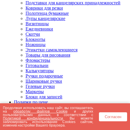
Подставки для канцелярских принадлежностей
Коврики для резки
Полотенца бумажные
Лупы канцелярские
Визитницы
Ежедневники
Скотчи
Блокноты
Ножницы
Этикетки самоклеющиеся
Товары для рисования
Фломастеры
Готовальни
Калькуляторы
Ручки подарочные
Шариковые ручки
Гелевые ручки
Маркеры
Блоки для записей
Подарки по цене
Подарки от 5000 рублей
Продолжая использовать наш сайт, вы соглашаетесь
на
обработку файлов Cookie
и других
Подарки до 5000 рублей
пользовательских данных, в соответствии с
Согласен
Подарки до 3000 рублей
Политикой конфиденциальности
. Вы можете
заблокировать использование Cookies сайтом,
Подарки до 2000 рублей
изменив настройки Вашего браузера.
Подарки до 1000 рублей