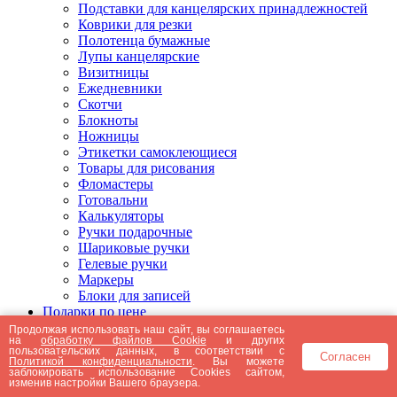
Подставки для канцелярских принадлежностей
Коврики для резки
Полотенца бумажные
Лупы канцелярские
Визитницы
Ежедневники
Скотчи
Блокноты
Ножницы
Этикетки самоклеющиеся
Товары для рисования
Фломастеры
Готовальни
Калькуляторы
Ручки подарочные
Шариковые ручки
Гелевые ручки
Маркеры
Блоки для записей
Подарки по цене
Подарки от 5000 рублей
Продолжая использовать наш сайт, вы соглашаетесь
на
обработку файлов Cookie
и других
Подарки до 5000 рублей
пользовательских данных, в соответствии с
Согласен
Подарки до 3000 рублей
Политикой конфиденциальности
. Вы можете
заблокировать использование Cookies сайтом,
Подарки до 2000 рублей
изменив настройки Вашего браузера.
Подарки до 1000 рублей