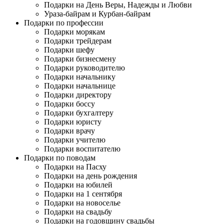
Подарки на День Веры, Надежды и Любви
Ураза-байрам и Курбан-байрам
Подарки по профессии
Подарки морякам
Подарки трейдерам
Подарки шефу
Подарки бизнесмену
Подарки руководителю
Подарки начальнику
Подарки начальнице
Подарки директору
Подарки боссу
Подарки бухгалтеру
Подарки юристу
Подарки врачу
Подарки учителю
Подарки воспитателю
Подарки по поводам
Подарки на Пасху
Подарки на день рождения
Подарки на юбилей
Подарки на 1 сентября
Подарки на новоселье
Подарки на свадьбу
Подарки на годовщину свадьбы