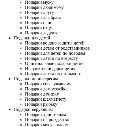
Подарки мужу
Подарки любимому
Подарки другу
Подарки для брата
Подарки папе
Подарки отцу
Подарки дедушке
Подарки для детей
Подарки ко дню защиты детей
Подарки детям от родственников
Подарки для детей по поводам
Подарки детям по возрасту
Оригинальные подарки детям
Игрушки в подарок детям
Подарки детям по стоимости
Подарки по интересам
Подарки госслужащему
Подарки домохозяйке
Подарки дачнику
Подарки шахматисту
Подарки рыбаку
Подарки верующим
Подарки христианам
Подарки на рождество
Подарки мусульманам