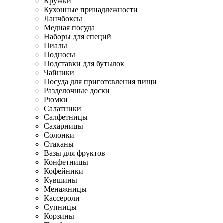
Кружки
Кухонные принадлежности
Ланчбоксы
Медная посуда
Наборы для специй
Пиалы
Подносы
Подставки для бутылок
Чайники
Посуда для приготовления пищи
Разделочные доски
Рюмки
Салатники
Салфетницы
Сахарницы
Солонки
Стаканы
Вазы для фруктов
Конфетницы
Кофейники
Кувшины
Менажницы
Кассероли
Супницы
Корзины