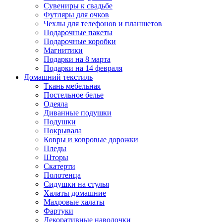
Сувениры к свадьбе
Футляры для очков
Чехлы для телефонов и планшетов
Подарочные пакеты
Подарочные коробки
Магнитики
Подарки на 8 марта
Подарки на 14 февраля
Домашний текстиль
Ткань мебельная
Постельное белье
Одеяла
Диванные подушки
Подушки
Покрывала
Ковры и ковровые дорожки
Пледы
Шторы
Скатерти
Полотенца
Сидушки на стулья
Халаты домашние
Махровые халаты
Фартуки
Декоративные наволочки