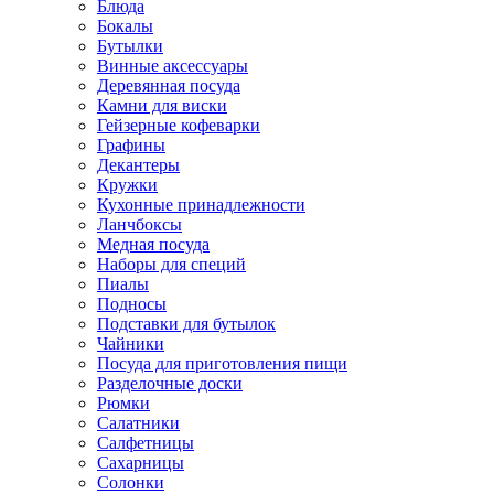
Блюда
Бокалы
Бутылки
Винные аксессуары
Деревянная посуда
Камни для виски
Гейзерные кофеварки
Графины
Декантеры
Кружки
Кухонные принадлежности
Ланчбоксы
Медная посуда
Наборы для специй
Пиалы
Подносы
Подставки для бутылок
Чайники
Посуда для приготовления пищи
Разделочные доски
Рюмки
Салатники
Салфетницы
Сахарницы
Солонки