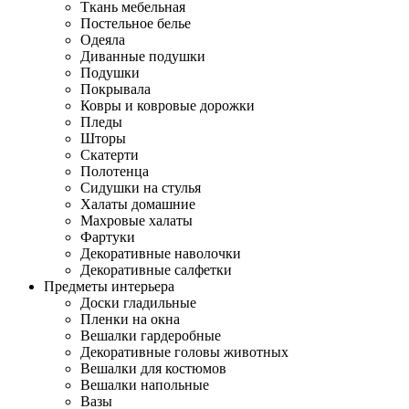
Ткань мебельная
Постельное белье
Одеяла
Диванные подушки
Подушки
Покрывала
Ковры и ковровые дорожки
Пледы
Шторы
Скатерти
Полотенца
Сидушки на стулья
Халаты домашние
Махровые халаты
Фартуки
Декоративные наволочки
Декоративные салфетки
Предметы интерьера
Доски гладильные
Пленки на окна
Вешалки гардеробные
Декоративные головы животных
Вешалки для костюмов
Вешалки напольные
Вазы