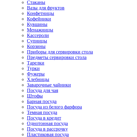
Стаканы
Вазы для фруктов
Конфетницы
Кофейники
Кувшины
Менажницы
Кассероли
Супницы
Корзины
Приборы для сервировки стола
Предметы сервировки стола
Тарелки
Турки
Фужеры
Хлебницы
Заварочные чайники
Посуда для чая
Штофы
Барная посуда
Посуда из белого фарфора
Темная посуда
Посуда в кредит
Однотонная посуда
Посуда в рассрочку
Пластиковая посуда