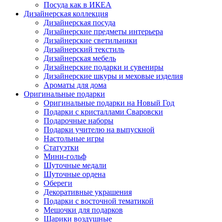
Посуда как в ИКЕА
Дизайнерская коллекция
Дизайнерская посуда
Дизайнерские предметы интерьера
Дизайнерские светильники
Дизайнерский текстиль
Дизайнерская мебель
Дизайнерские подарки и сувениры
Дизайнерские шкуры и меховые изделия
Ароматы для дома
Оригинальные подарки
Оригинальные подарки на Новый Год
Подарки с кристаллами Сваровски
Подарочные наборы
Подарки учителю на выпускной
Настольные игры
Статуэтки
Мини-гольф
Шуточные медали
Шуточные ордена
Обереги
Декоративные украшения
Подарки с восточной тематикой
Мешочки для подарков
Шарики воздушные