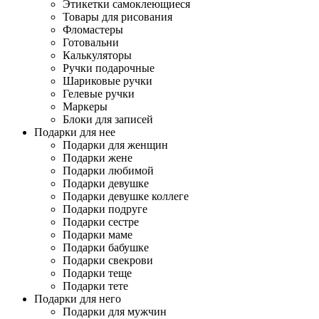
Этикетки самоклеющиеся
Товары для рисования
Фломастеры
Готовальни
Калькуляторы
Ручки подарочные
Шариковые ручки
Гелевые ручки
Маркеры
Блоки для записей
Подарки для нее
Подарки для женщин
Подарки жене
Подарки любимой
Подарки девушке
Подарки девушке коллеге
Подарки подруге
Подарки сестре
Подарки маме
Подарки бабушке
Подарки свекрови
Подарки теще
Подарки тете
Подарки для него
Подарки для мужчин