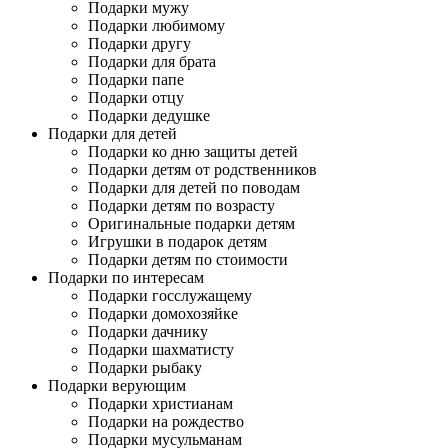
Подарки мужу
Подарки любимому
Подарки другу
Подарки для брата
Подарки папе
Подарки отцу
Подарки дедушке
Подарки для детей
Подарки ко дню защиты детей
Подарки детям от родственников
Подарки для детей по поводам
Подарки детям по возрасту
Оригинальные подарки детям
Игрушки в подарок детям
Подарки детям по стоимости
Подарки по интересам
Подарки госслужащему
Подарки домохозяйке
Подарки дачнику
Подарки шахматисту
Подарки рыбаку
Подарки верующим
Подарки христианам
Подарки на рождество
Подарки мусульманам