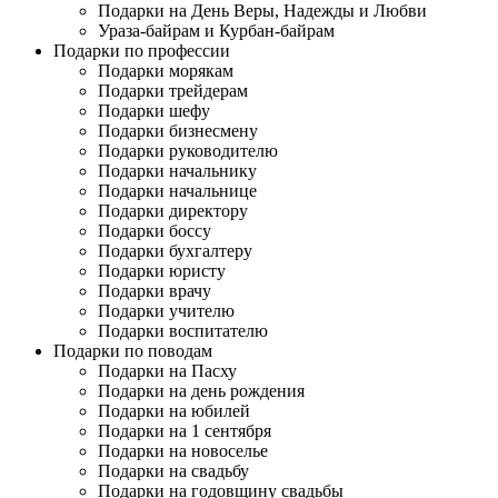
Подарки на День Веры, Надежды и Любви
Ураза-байрам и Курбан-байрам
Подарки по профессии
Подарки морякам
Подарки трейдерам
Подарки шефу
Подарки бизнесмену
Подарки руководителю
Подарки начальнику
Подарки начальнице
Подарки директору
Подарки боссу
Подарки бухгалтеру
Подарки юристу
Подарки врачу
Подарки учителю
Подарки воспитателю
Подарки по поводам
Подарки на Пасху
Подарки на день рождения
Подарки на юбилей
Подарки на 1 сентября
Подарки на новоселье
Подарки на свадьбу
Подарки на годовщину свадьбы