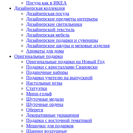
Посуда как в ИКЕА
Дизайнерская коллекция
Дизайнерская посуда
Дизайнерские предметы интерьера
Дизайнерские светильники
Дизайнерский текстиль
Дизайнерская мебель
Дизайнерские подарки и сувениры
Дизайнерские шкуры и меховые изделия
Ароматы для дома
Оригинальные подарки
Оригинальные подарки на Новый Год
Подарки с кристаллами Сваровски
Подарочные наборы
Подарки учителю на выпускной
Настольные игры
Статуэтки
Мини-гольф
Шуточные медали
Шуточные ордена
Обереги
Декоративные украшения
Подарки с восточной тематикой
Мешочки для подарков
Шарики воздушные