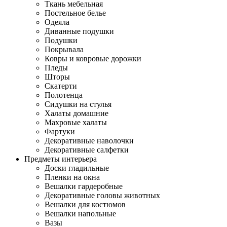
Ткань мебельная
Постельное белье
Одеяла
Диванные подушки
Подушки
Покрывала
Ковры и ковровые дорожки
Пледы
Шторы
Скатерти
Полотенца
Сидушки на стулья
Халаты домашние
Махровые халаты
Фартуки
Декоративные наволочки
Декоративные салфетки
Предметы интерьера
Доски гладильные
Пленки на окна
Вешалки гардеробные
Декоративные головы животных
Вешалки для костюмов
Вешалки напольные
Вазы