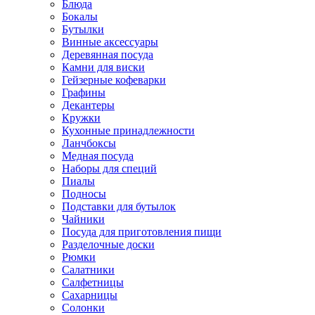
Блюда
Бокалы
Бутылки
Винные аксессуары
Деревянная посуда
Камни для виски
Гейзерные кофеварки
Графины
Декантеры
Кружки
Кухонные принадлежности
Ланчбоксы
Медная посуда
Наборы для специй
Пиалы
Подносы
Подставки для бутылок
Чайники
Посуда для приготовления пищи
Разделочные доски
Рюмки
Салатники
Салфетницы
Сахарницы
Солонки