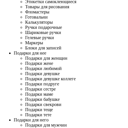
Этикетки самоклеющиеся
Товары для рисования
Фломастеры
Готовальни
Калькуляторы
Ручки подарочные
Шариковые ручки
Гелевые ручки
Маркеры
Блоки для записей
Подарки для нее
Подарки для женщин
Подарки жене
Подарки любимой
Подарки девушке
Подарки девушке коллеге
Подарки подруге
Подарки сестре
Подарки маме
Подарки бабушке
Подарки свекрови
Подарки теще
Подарки тете
Подарки для него
Подарки для мужчин