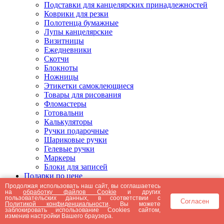
Подставки для канцелярских принадлежностей
Коврики для резки
Полотенца бумажные
Лупы канцелярские
Визитницы
Ежедневники
Скотчи
Блокноты
Ножницы
Этикетки самоклеющиеся
Товары для рисования
Фломастеры
Готовальни
Калькуляторы
Ручки подарочные
Шариковые ручки
Гелевые ручки
Маркеры
Блоки для записей
Подарки по цене
Подарки от 5000 рублей
Продолжая использовать наш сайт, вы соглашаетесь
на
обработку файлов Cookie
и других
Подарки до 5000 рублей
пользовательских данных, в соответствии с
Согласен
Подарки до 3000 рублей
Политикой конфиденциальности
. Вы можете
заблокировать использование Cookies сайтом,
Подарки до 2000 рублей
изменив настройки Вашего браузера.
Подарки до 1000 рублей