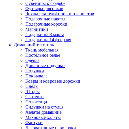
Сувениры к свадьбе
Футляры для очков
Чехлы для телефонов и планшетов
Подарочные пакеты
Подарочные коробки
Магнитики
Подарки на 8 марта
Подарки на 14 февраля
Домашний текстиль
Ткань мебельная
Постельное белье
Одеяла
Диванные подушки
Подушки
Покрывала
Ковры и ковровые дорожки
Пледы
Шторы
Скатерти
Полотенца
Сидушки на стулья
Халаты домашние
Махровые халаты
Фартуки
Декоративные наволочки