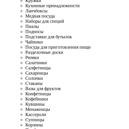
Кружки
Кухонные принадлежности
Ланчбоксы
Медная посуда
Наборы для специй
Пиалы
Подносы
Подставки для бутылок
Чайники
Посуда для приготовления пищи
Разделочные доски
Рюмки
Салатники
Салфетницы
Сахарницы
Солонки
Стаканы
Вазы для фруктов
Конфетницы
Кофейники
Кувшины
Менажницы
Кассероли
Супницы
Корзины