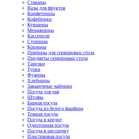
Стаканы
Вазы для фруктов
Конфетницы
Кофейники
Кувшины
Менажницы
Кассероли
Супницы
Корзины
Приборы для сервировки стола
Предметы сервировки стола
Тарелки
Турки
Фужеры
Хлебницы
Заварочные чайники
Посуда для чая
Штофы
Барная посуда
Посуда из белого фарфора
Темная посуда
Посуда в кредит
Однотонная посуда
Посуда в рассрочку
Пластиковая посуда