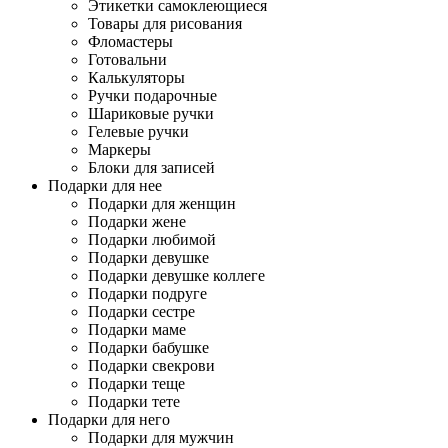
Этикетки самоклеющиеся
Товары для рисования
Фломастеры
Готовальни
Калькуляторы
Ручки подарочные
Шариковые ручки
Гелевые ручки
Маркеры
Блоки для записей
Подарки для нее
Подарки для женщин
Подарки жене
Подарки любимой
Подарки девушке
Подарки девушке коллеге
Подарки подруге
Подарки сестре
Подарки маме
Подарки бабушке
Подарки свекрови
Подарки теще
Подарки тете
Подарки для него
Подарки для мужчин