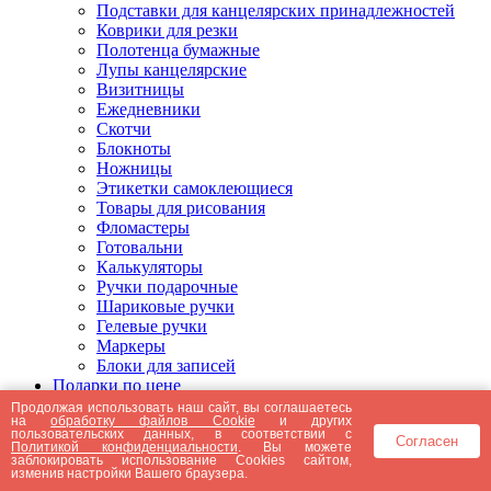
Подставки для канцелярских принадлежностей
Коврики для резки
Полотенца бумажные
Лупы канцелярские
Визитницы
Ежедневники
Скотчи
Блокноты
Ножницы
Этикетки самоклеющиеся
Товары для рисования
Фломастеры
Готовальни
Калькуляторы
Ручки подарочные
Шариковые ручки
Гелевые ручки
Маркеры
Блоки для записей
Подарки по цене
Подарки от 5000 рублей
Продолжая использовать наш сайт, вы соглашаетесь
на
обработку файлов Cookie
и других
Подарки до 5000 рублей
пользовательских данных, в соответствии с
Согласен
Подарки до 3000 рублей
Политикой конфиденциальности
. Вы можете
заблокировать использование Cookies сайтом,
Подарки до 2000 рублей
изменив настройки Вашего браузера.
Подарки до 1000 рублей