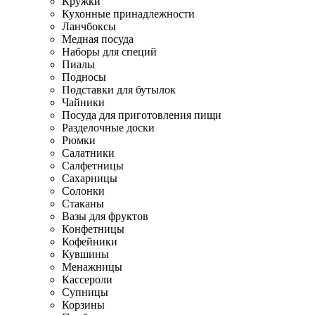
Кружки
Кухонные принадлежности
Ланчбоксы
Медная посуда
Наборы для специй
Пиалы
Подносы
Подставки для бутылок
Чайники
Посуда для приготовления пищи
Разделочные доски
Рюмки
Салатники
Салфетницы
Сахарницы
Солонки
Стаканы
Вазы для фруктов
Конфетницы
Кофейники
Кувшины
Менажницы
Кассероли
Супницы
Корзины