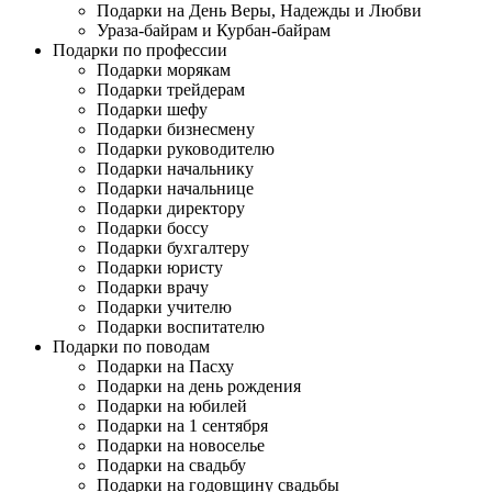
Подарки на День Веры, Надежды и Любви
Ураза-байрам и Курбан-байрам
Подарки по профессии
Подарки морякам
Подарки трейдерам
Подарки шефу
Подарки бизнесмену
Подарки руководителю
Подарки начальнику
Подарки начальнице
Подарки директору
Подарки боссу
Подарки бухгалтеру
Подарки юристу
Подарки врачу
Подарки учителю
Подарки воспитателю
Подарки по поводам
Подарки на Пасху
Подарки на день рождения
Подарки на юбилей
Подарки на 1 сентября
Подарки на новоселье
Подарки на свадьбу
Подарки на годовщину свадьбы