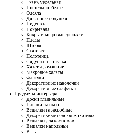
Ткань мебельная
Постельное белье
Одеяла
Диванные подушки
Подушки
Покрывала
Ковры и ковровые дорожки
Пледы
Шторы
Скатерти
Полотенца
Сидушки на стулья
Халаты домашние
Махровые халаты
Фартуки
Декоративные наволочки
Декоративные салфетки
Предметы интерьера
Доски гладильные
Пленки на окна
Вешалки гардеробные
Декоративные головы животных
Вешалки для костюмов
Вешалки напольные
Вазы