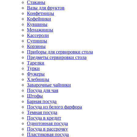
Стаканы
Вазы для фруктов
Конфетницы
Кофейники
Кувшины
Менажницы
Кассероли
Супницы
Корзины
Приборы для сервировки стола
Предметы сервировки стола
Тарелки
Турки
Фужеры
Хлебницы
Заварочные чайники
Посуда для чая
Штофы
Барная посуда
Посуда из белого фарфора
Темная посуда
Посуда в кредит
Однотонная посуда
Посуда в рассрочку
Пластиковая посуда