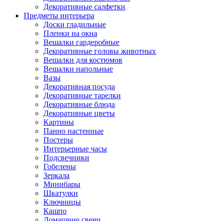
Декоративные салфетки
Предметы интерьера
Доски гладильные
Пленки на окна
Вешалки гардеробные
Декоративные головы животных
Вешалки для костюмов
Вешалки напольные
Вазы
Декоративная посуда
Декоративные тарелки
Декоративные блюда
Декоративные цветы
Картины
Панно настенные
Постеры
Интерьерные часы
Подсвечники
Гобелены
Зеркала
Минибары
Шкатулки
Ключницы
Кашпо
Домашние свечи