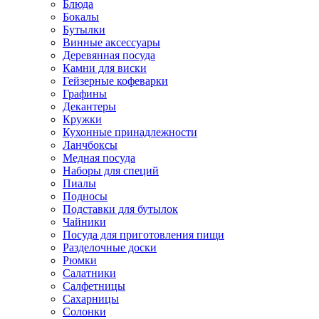
Блюда
Бокалы
Бутылки
Винные аксессуары
Деревянная посуда
Камни для виски
Гейзерные кофеварки
Графины
Декантеры
Кружки
Кухонные принадлежности
Ланчбоксы
Медная посуда
Наборы для специй
Пиалы
Подносы
Подставки для бутылок
Чайники
Посуда для приготовления пищи
Разделочные доски
Рюмки
Салатники
Салфетницы
Сахарницы
Солонки