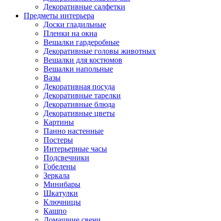
Декоративные салфетки
Предметы интерьера
Доски гладильные
Пленки на окна
Вешалки гардеробные
Декоративные головы животных
Вешалки для костюмов
Вешалки напольные
Вазы
Декоративная посуда
Декоративные тарелки
Декоративные блюда
Декоративные цветы
Картины
Панно настенные
Постеры
Интерьерные часы
Подсвечники
Гобелены
Зеркала
Минибары
Шкатулки
Ключницы
Кашпо
Домашние свечи