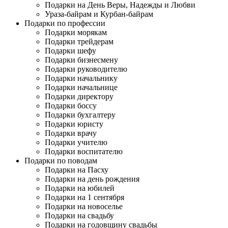
Подарки на День Веры, Надежды и Любви
Ураза-байрам и Курбан-байрам
Подарки по профессии
Подарки морякам
Подарки трейдерам
Подарки шефу
Подарки бизнесмену
Подарки руководителю
Подарки начальнику
Подарки начальнице
Подарки директору
Подарки боссу
Подарки бухгалтеру
Подарки юристу
Подарки врачу
Подарки учителю
Подарки воспитателю
Подарки по поводам
Подарки на Пасху
Подарки на день рождения
Подарки на юбилей
Подарки на 1 сентября
Подарки на новоселье
Подарки на свадьбу
Подарки на годовщину свадьбы