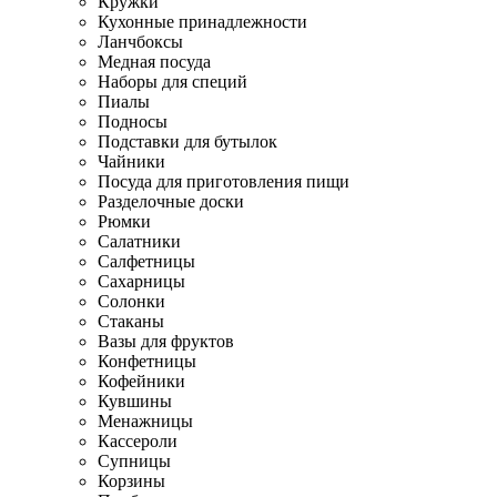
Кружки
Кухонные принадлежности
Ланчбоксы
Медная посуда
Наборы для специй
Пиалы
Подносы
Подставки для бутылок
Чайники
Посуда для приготовления пищи
Разделочные доски
Рюмки
Салатники
Салфетницы
Сахарницы
Солонки
Стаканы
Вазы для фруктов
Конфетницы
Кофейники
Кувшины
Менажницы
Кассероли
Супницы
Корзины