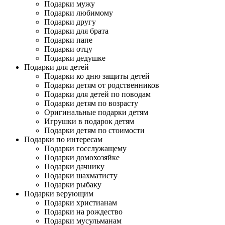
Подарки мужу
Подарки любимому
Подарки другу
Подарки для брата
Подарки папе
Подарки отцу
Подарки дедушке
Подарки для детей
Подарки ко дню защиты детей
Подарки детям от родственников
Подарки для детей по поводам
Подарки детям по возрасту
Оригинальные подарки детям
Игрушки в подарок детям
Подарки детям по стоимости
Подарки по интересам
Подарки госслужащему
Подарки домохозяйке
Подарки дачнику
Подарки шахматисту
Подарки рыбаку
Подарки верующим
Подарки христианам
Подарки на рождество
Подарки мусульманам