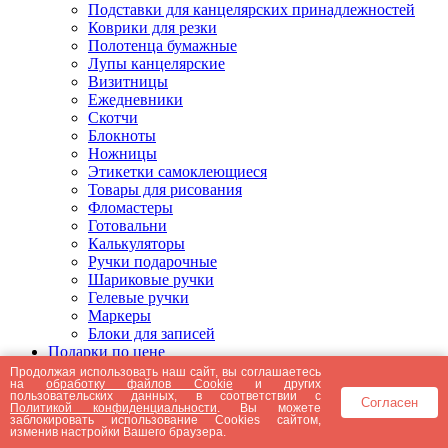
Подставки для канцелярских принадлежностей
Коврики для резки
Полотенца бумажные
Лупы канцелярские
Визитницы
Ежедневники
Скотчи
Блокноты
Ножницы
Этикетки самоклеющиеся
Товары для рисования
Фломастеры
Готовальни
Калькуляторы
Ручки подарочные
Шариковые ручки
Гелевые ручки
Маркеры
Блоки для записей
Подарки по цене
Подарки от 5000 рублей
Продолжая использовать наш сайт, вы соглашаетесь
на
обработку файлов Cookie
и других
Подарки до 5000 рублей
пользовательских данных, в соответствии с
Согласен
Подарки до 3000 рублей
Политикой конфиденциальности
. Вы можете
заблокировать использование Cookies сайтом,
Подарки до 2000 рублей
изменив настройки Вашего браузера.
Подарки до 1000 рублей