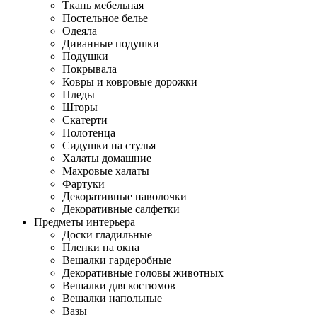
Ткань мебельная
Постельное белье
Одеяла
Диванные подушки
Подушки
Покрывала
Ковры и ковровые дорожки
Пледы
Шторы
Скатерти
Полотенца
Сидушки на стулья
Халаты домашние
Махровые халаты
Фартуки
Декоративные наволочки
Декоративные салфетки
Предметы интерьера
Доски гладильные
Пленки на окна
Вешалки гардеробные
Декоративные головы животных
Вешалки для костюмов
Вешалки напольные
Вазы