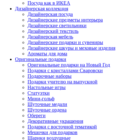
Посуда как в ИКЕА
Дизайнерская коллекция
Дизайнерская посуда
Дизайнерские предметы интерьера
Дизайнерские светильники
Дизайнерский текстиль
Дизайнерская мебель
Дизайнерские подарки и сувениры
Дизайнерские шкуры и меховые изделия
Ароматы для дома
Оригинальные подарки
Оригинальные подарки на Новый Год
Подарки с кристаллами Сваровски
Подарочные наборы
Подарки учителю на выпускной
Настольные игры
Статуэтки
Мини-гольф
Шуточные медали
Шуточные ордена
Обереги
Декоративные украшения
Подарки с восточной тематикой
Мешочки для подарков
Шарики воздушные