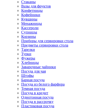
Стаканы
Вазы для фруктов
Конфетницы
Кофейники
Кувшины
Менажницы
Кассероли
Супницы
Корзины
Приборы для сервировки стола
Предметы сервировки стола
Тарелки
Турки
Фужеры
Хлебницы
Заварочные чайники
Посуда для чая
Штофы
Барная посуда
Посуда из белого фарфора
Темная посуда
Посуда в кредит
Однотонная посуда
Посуда в рассрочку
Пластиковая посуда