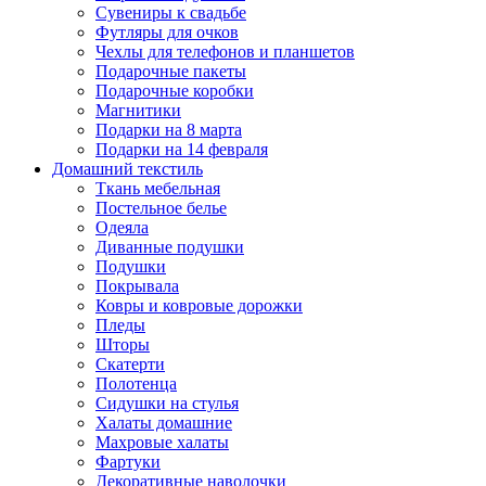
Сувениры к свадьбе
Футляры для очков
Чехлы для телефонов и планшетов
Подарочные пакеты
Подарочные коробки
Магнитики
Подарки на 8 марта
Подарки на 14 февраля
Домашний текстиль
Ткань мебельная
Постельное белье
Одеяла
Диванные подушки
Подушки
Покрывала
Ковры и ковровые дорожки
Пледы
Шторы
Скатерти
Полотенца
Сидушки на стулья
Халаты домашние
Махровые халаты
Фартуки
Декоративные наволочки