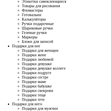
Этикетки самоклеющиеся
Товары для рисования
Фломастеры
Готовальни
Калькуляторы
Ручки подарочные
Шариковые ручки
Гелевые ручки
Маркеры
Блоки для записей
Подарки для нее
Подарки для женщин
Подарки жене
Подарки любимой
Подарки девушке
Подарки девушке коллеге
Подарки подруге
Подарки сестре
Подарки маме
Подарки бабушке
Подарки свекрови
Подарки теще
Подарки тете
Подарки для него
Подарки для мужчин