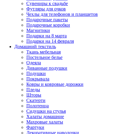
Сувениры к свадьбе
Футляры для очков
Чехлы для телефонов и планшетов
Подарочные пакеты
Подарочные коробки
Магнитики
Подарки на 8 марта
Подарки на 14 февраля
Домашний текстиль
Ткань мебельная
Постельное белье
Одеяла
Диванные подушки
Подушки
Покрывала
Ковры и ковровые дорожки
Пледы
Шторы
Скатерти
Полотенца
Сидушки на стулья
Халаты домашние
Махровые халаты
Фартуки
Декоративные наволочки