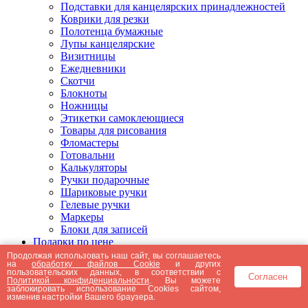
Подставки для канцелярских принадлежностей
Коврики для резки
Полотенца бумажные
Лупы канцелярские
Визитницы
Ежедневники
Скотчи
Блокноты
Ножницы
Этикетки самоклеющиеся
Товары для рисования
Фломастеры
Готовальни
Калькуляторы
Ручки подарочные
Шариковые ручки
Гелевые ручки
Маркеры
Блоки для записей
Подарки по цене
Подарки от 5000 рублей
Продолжая использовать наш сайт, вы соглашаетесь
на
обработку файлов Cookie
и других
Подарки до 5000 рублей
пользовательских данных, в соответствии с
Согласен
Подарки до 3000 рублей
Политикой конфиденциальности
. Вы можете
заблокировать использование Cookies сайтом,
Подарки до 2000 рублей
изменив настройки Вашего браузера.
Подарки до 1000 рублей