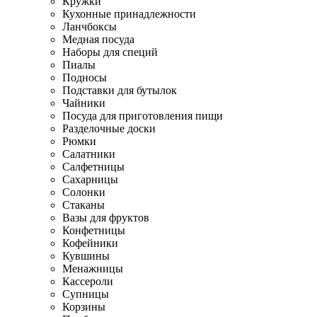
Кружки
Кухонные принадлежности
Ланчбоксы
Медная посуда
Наборы для специй
Пиалы
Подносы
Подставки для бутылок
Чайники
Посуда для приготовления пищи
Разделочные доски
Рюмки
Салатники
Салфетницы
Сахарницы
Солонки
Стаканы
Вазы для фруктов
Конфетницы
Кофейники
Кувшины
Менажницы
Кассероли
Супницы
Корзины