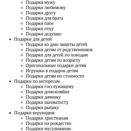
Подарки мужу
Подарки любимому
Подарки другу
Подарки для брата
Подарки папе
Подарки отцу
Подарки дедушке
Подарки для детей
Подарки ко дню защиты детей
Подарки детям от родственников
Подарки для детей по поводам
Подарки детям по возрасту
Оригинальные подарки детям
Игрушки в подарок детям
Подарки детям по стоимости
Подарки по интересам
Подарки госслужащему
Подарки домохозяйке
Подарки дачнику
Подарки шахматисту
Подарки рыбаку
Подарки верующим
Подарки христианам
Подарки на рождество
Подарки мусульманам