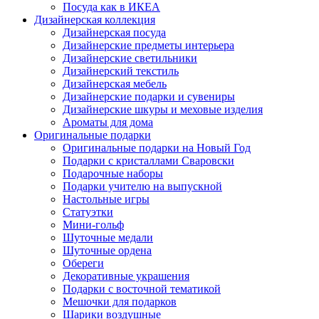
Посуда как в ИКЕА
Дизайнерская коллекция
Дизайнерская посуда
Дизайнерские предметы интерьера
Дизайнерские светильники
Дизайнерский текстиль
Дизайнерская мебель
Дизайнерские подарки и сувениры
Дизайнерские шкуры и меховые изделия
Ароматы для дома
Оригинальные подарки
Оригинальные подарки на Новый Год
Подарки с кристаллами Сваровски
Подарочные наборы
Подарки учителю на выпускной
Настольные игры
Статуэтки
Мини-гольф
Шуточные медали
Шуточные ордена
Обереги
Декоративные украшения
Подарки с восточной тематикой
Мешочки для подарков
Шарики воздушные