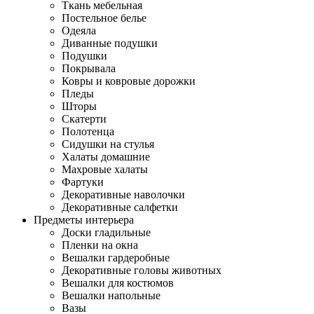
Ткань мебельная
Постельное белье
Одеяла
Диванные подушки
Подушки
Покрывала
Ковры и ковровые дорожки
Пледы
Шторы
Скатерти
Полотенца
Сидушки на стулья
Халаты домашние
Махровые халаты
Фартуки
Декоративные наволочки
Декоративные салфетки
Предметы интерьера
Доски гладильные
Пленки на окна
Вешалки гардеробные
Декоративные головы животных
Вешалки для костюмов
Вешалки напольные
Вазы