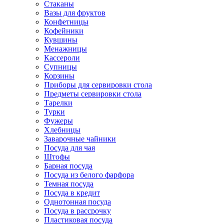
Стаканы
Вазы для фруктов
Конфетницы
Кофейники
Кувшины
Менажницы
Кассероли
Супницы
Корзины
Приборы для сервировки стола
Предметы сервировки стола
Тарелки
Турки
Фужеры
Хлебницы
Заварочные чайники
Посуда для чая
Штофы
Барная посуда
Посуда из белого фарфора
Темная посуда
Посуда в кредит
Однотонная посуда
Посуда в рассрочку
Пластиковая посуда