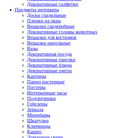
Декоративные салфетки
Предметы интерьера
Доски гладильные
Пленки на окна
Вешалки гардеробные
Декоративные головы животных
Вешалки для костюмов
Вешалки напольные
Вазы
Декоративная посуда
Декоративные тарелки
Декоративные блюда
Декоративные цветы
Картины
Панно настенные
Постеры
Интерьерные часы
Подсвечники
Гобелены
Зеркала
Минибары
Шкатулки
Ключницы
Кашпо
Домашние свечи