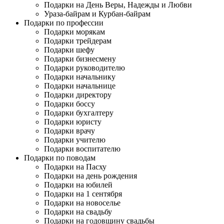
Подарки на День Веры, Надежды и Любви
Ураза-байрам и Курбан-байрам
Подарки по профессии
Подарки морякам
Подарки трейдерам
Подарки шефу
Подарки бизнесмену
Подарки руководителю
Подарки начальнику
Подарки начальнице
Подарки директору
Подарки боссу
Подарки бухгалтеру
Подарки юристу
Подарки врачу
Подарки учителю
Подарки воспитателю
Подарки по поводам
Подарки на Пасху
Подарки на день рождения
Подарки на юбилей
Подарки на 1 сентября
Подарки на новоселье
Подарки на свадьбу
Подарки на годовщину свадьбы