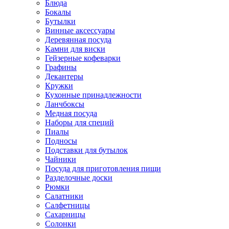
Блюда
Бокалы
Бутылки
Винные аксессуары
Деревянная посуда
Камни для виски
Гейзерные кофеварки
Графины
Декантеры
Кружки
Кухонные принадлежности
Ланчбоксы
Медная посуда
Наборы для специй
Пиалы
Подносы
Подставки для бутылок
Чайники
Посуда для приготовления пищи
Разделочные доски
Рюмки
Салатники
Салфетницы
Сахарницы
Солонки