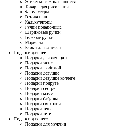
Этикетки самоклеющиеся
Товары для рисования
Фломастеры
Готовальни
Калькуляторы
Ручки подарочные
Шариковые ручки
Гелевые ручки
Маркеры
Блоки для записей
Подарки для нее
Подарки для женщин
Подарки жене
Подарки любимой
Подарки девушке
Подарки девушке коллеге
Подарки подруге
Подарки сестре
Подарки маме
Подарки бабушке
Подарки свекрови
Подарки теще
Подарки тете
Подарки для него
Подарки для мужчин