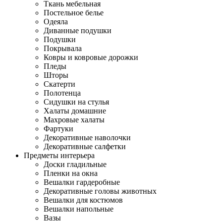
Ткань мебельная
Постельное белье
Одеяла
Диванные подушки
Подушки
Покрывала
Ковры и ковровые дорожки
Пледы
Шторы
Скатерти
Полотенца
Сидушки на стулья
Халаты домашние
Махровые халаты
Фартуки
Декоративные наволочки
Декоративные салфетки
Предметы интерьера
Доски гладильные
Пленки на окна
Вешалки гардеробные
Декоративные головы животных
Вешалки для костюмов
Вешалки напольные
Вазы