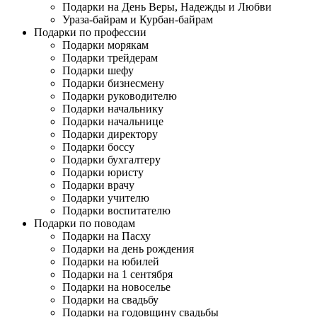
Подарки на День Веры, Надежды и Любви
Ураза-байрам и Курбан-байрам
Подарки по профессии
Подарки морякам
Подарки трейдерам
Подарки шефу
Подарки бизнесмену
Подарки руководителю
Подарки начальнику
Подарки начальнице
Подарки директору
Подарки боссу
Подарки бухгалтеру
Подарки юристу
Подарки врачу
Подарки учителю
Подарки воспитателю
Подарки по поводам
Подарки на Пасху
Подарки на день рождения
Подарки на юбилей
Подарки на 1 сентября
Подарки на новоселье
Подарки на свадьбу
Подарки на годовщину свадьбы