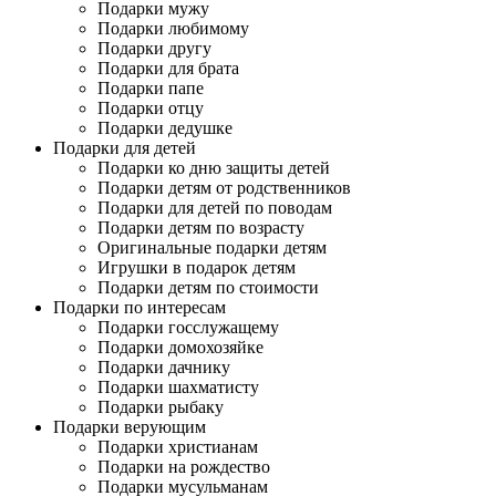
Подарки мужу
Подарки любимому
Подарки другу
Подарки для брата
Подарки папе
Подарки отцу
Подарки дедушке
Подарки для детей
Подарки ко дню защиты детей
Подарки детям от родственников
Подарки для детей по поводам
Подарки детям по возрасту
Оригинальные подарки детям
Игрушки в подарок детям
Подарки детям по стоимости
Подарки по интересам
Подарки госслужащему
Подарки домохозяйке
Подарки дачнику
Подарки шахматисту
Подарки рыбаку
Подарки верующим
Подарки христианам
Подарки на рождество
Подарки мусульманам