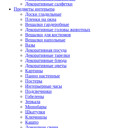
Декоративные салфетки
Предметы интерьера
Доски гладильные
Пленки на окна
Вешалки гардеробные
Декоративные головы животных
Вешалки для костюмов
Вешалки напольные
Вазы
Декоративная посуда
Декоративные тарелки
Декоративные блюда
Декоративные цветы
Картины
Панно настенные
Постеры
Интерьерные часы
Подсвечники
Гобелены
Зеркала
Минибары
Шкатулки
Ключницы
Кашпо
Домашние свечи