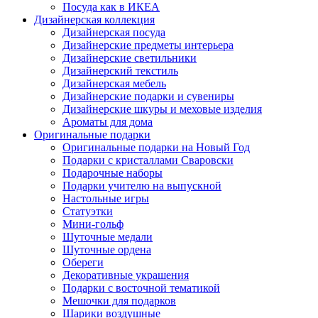
Посуда как в ИКЕА
Дизайнерская коллекция
Дизайнерская посуда
Дизайнерские предметы интерьера
Дизайнерские светильники
Дизайнерский текстиль
Дизайнерская мебель
Дизайнерские подарки и сувениры
Дизайнерские шкуры и меховые изделия
Ароматы для дома
Оригинальные подарки
Оригинальные подарки на Новый Год
Подарки с кристаллами Сваровски
Подарочные наборы
Подарки учителю на выпускной
Настольные игры
Статуэтки
Мини-гольф
Шуточные медали
Шуточные ордена
Обереги
Декоративные украшения
Подарки с восточной тематикой
Мешочки для подарков
Шарики воздушные