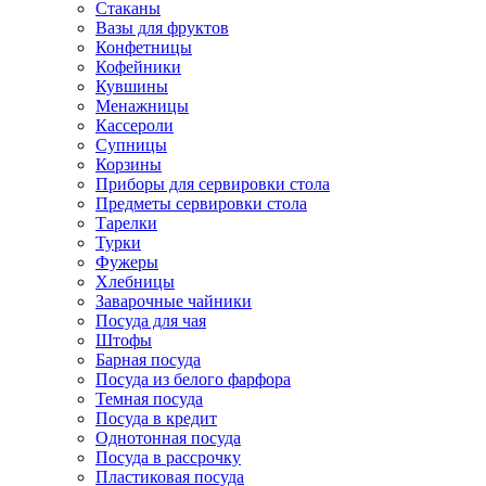
Стаканы
Вазы для фруктов
Конфетницы
Кофейники
Кувшины
Менажницы
Кассероли
Супницы
Корзины
Приборы для сервировки стола
Предметы сервировки стола
Тарелки
Турки
Фужеры
Хлебницы
Заварочные чайники
Посуда для чая
Штофы
Барная посуда
Посуда из белого фарфора
Темная посуда
Посуда в кредит
Однотонная посуда
Посуда в рассрочку
Пластиковая посуда