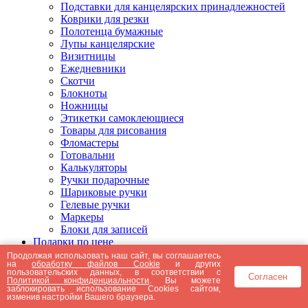
Подставки для канцелярских принадлежностей
Коврики для резки
Полотенца бумажные
Лупы канцелярские
Визитницы
Ежедневники
Скотчи
Блокноты
Ножницы
Этикетки самоклеющиеся
Товары для рисования
Фломастеры
Готовальни
Калькуляторы
Ручки подарочные
Шариковые ручки
Гелевые ручки
Маркеры
Блоки для записей
Подарки по цене
Подарки от 5000 рублей
Продолжая использовать наш сайт, вы соглашаетесь
на
обработку файлов Cookie
и других
Подарки до 5000 рублей
пользовательских данных, в соответствии с
Согласен
Подарки до 3000 рублей
Политикой конфиденциальности
. Вы можете
заблокировать использование Cookies сайтом,
Подарки до 2000 рублей
изменив настройки Вашего браузера.
Подарки до 1000 рублей