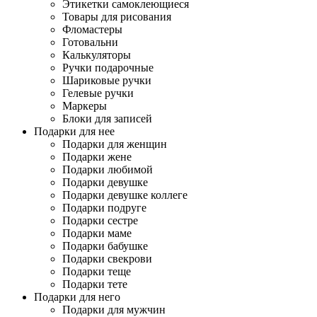
Этикетки самоклеющиеся
Товары для рисования
Фломастеры
Готовальни
Калькуляторы
Ручки подарочные
Шариковые ручки
Гелевые ручки
Маркеры
Блоки для записей
Подарки для нее
Подарки для женщин
Подарки жене
Подарки любимой
Подарки девушке
Подарки девушке коллеге
Подарки подруге
Подарки сестре
Подарки маме
Подарки бабушке
Подарки свекрови
Подарки теще
Подарки тете
Подарки для него
Подарки для мужчин