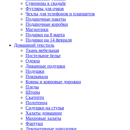
Сувениры к свадьбе
Футляры для очков
Чехлы для телефонов и планшетов
Подарочные пакеты
Подарочные коробки
Магнитики
Подарки на 8 марта
Подарки на 14 февраля
Домашний текстиль
Ткань мебельная
Постельное белье
Одеяла
Диванные подушки
Подушки
Покрывала
Ковры и ковровые дорожки
Пледы
Шторы
Скатерти
Полотенца
Сидушки на стулья
Халаты домашние
Махровые халаты
Фартуки
Декоративные наволочки