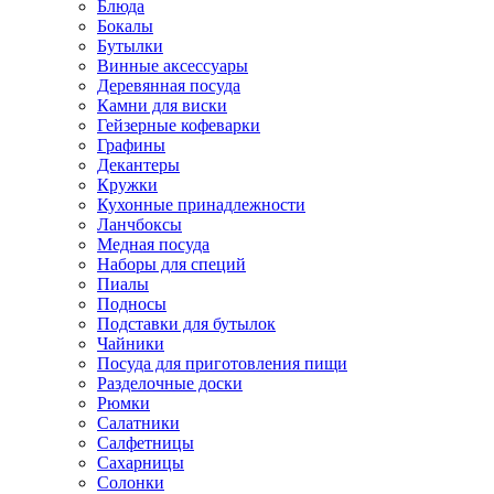
Блюда
Бокалы
Бутылки
Винные аксессуары
Деревянная посуда
Камни для виски
Гейзерные кофеварки
Графины
Декантеры
Кружки
Кухонные принадлежности
Ланчбоксы
Медная посуда
Наборы для специй
Пиалы
Подносы
Подставки для бутылок
Чайники
Посуда для приготовления пищи
Разделочные доски
Рюмки
Салатники
Салфетницы
Сахарницы
Солонки