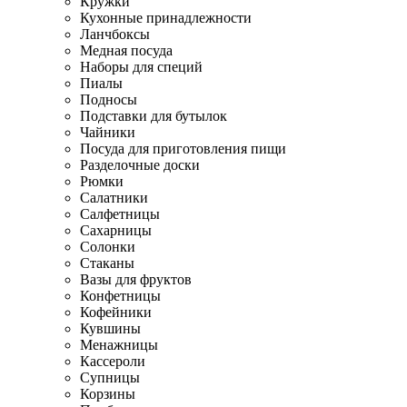
Кружки
Кухонные принадлежности
Ланчбоксы
Медная посуда
Наборы для специй
Пиалы
Подносы
Подставки для бутылок
Чайники
Посуда для приготовления пищи
Разделочные доски
Рюмки
Салатники
Салфетницы
Сахарницы
Солонки
Стаканы
Вазы для фруктов
Конфетницы
Кофейники
Кувшины
Менажницы
Кассероли
Супницы
Корзины