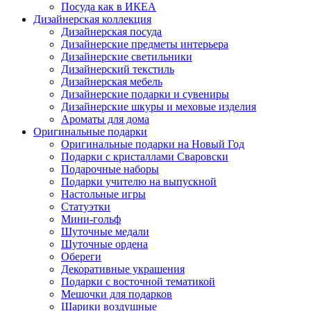
Посуда как в ИКЕА
Дизайнерская коллекция
Дизайнерская посуда
Дизайнерские предметы интерьера
Дизайнерские светильники
Дизайнерский текстиль
Дизайнерская мебель
Дизайнерские подарки и сувениры
Дизайнерские шкуры и меховые изделия
Ароматы для дома
Оригинальные подарки
Оригинальные подарки на Новый Год
Подарки с кристаллами Сваровски
Подарочные наборы
Подарки учителю на выпускной
Настольные игры
Статуэтки
Мини-гольф
Шуточные медали
Шуточные ордена
Обереги
Декоративные украшения
Подарки с восточной тематикой
Мешочки для подарков
Шарики воздушные