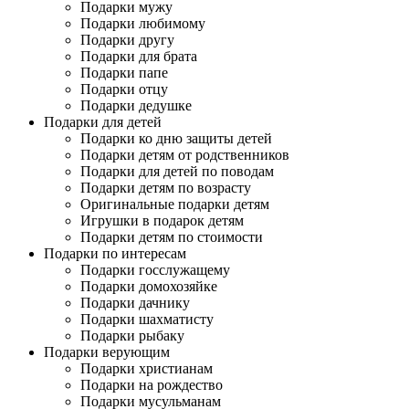
Подарки мужу
Подарки любимому
Подарки другу
Подарки для брата
Подарки папе
Подарки отцу
Подарки дедушке
Подарки для детей
Подарки ко дню защиты детей
Подарки детям от родственников
Подарки для детей по поводам
Подарки детям по возрасту
Оригинальные подарки детям
Игрушки в подарок детям
Подарки детям по стоимости
Подарки по интересам
Подарки госслужащему
Подарки домохозяйке
Подарки дачнику
Подарки шахматисту
Подарки рыбаку
Подарки верующим
Подарки христианам
Подарки на рождество
Подарки мусульманам