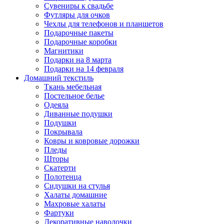
Сувениры к свадьбе
Футляры для очков
Чехлы для телефонов и планшетов
Подарочные пакеты
Подарочные коробки
Магнитики
Подарки на 8 марта
Подарки на 14 февраля
Домашний текстиль
Ткань мебельная
Постельное белье
Одеяла
Диванные подушки
Подушки
Покрывала
Ковры и ковровые дорожки
Пледы
Шторы
Скатерти
Полотенца
Сидушки на стулья
Халаты домашние
Махровые халаты
Фартуки
Декоративные наволочки