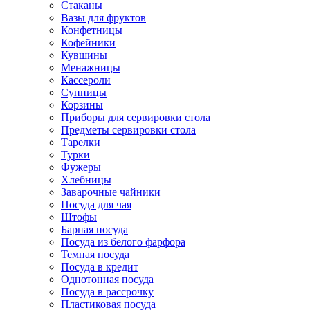
Стаканы
Вазы для фруктов
Конфетницы
Кофейники
Кувшины
Менажницы
Кассероли
Супницы
Корзины
Приборы для сервировки стола
Предметы сервировки стола
Тарелки
Турки
Фужеры
Хлебницы
Заварочные чайники
Посуда для чая
Штофы
Барная посуда
Посуда из белого фарфора
Темная посуда
Посуда в кредит
Однотонная посуда
Посуда в рассрочку
Пластиковая посуда