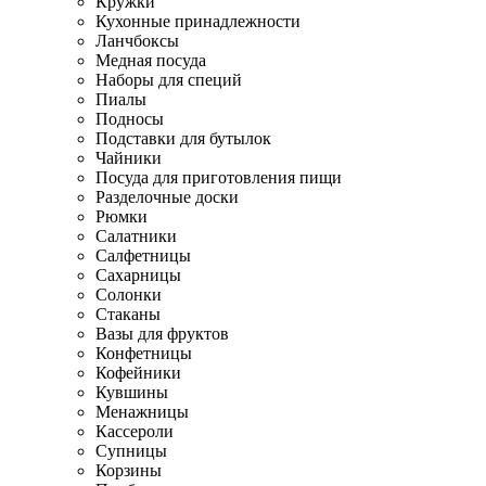
Кружки
Кухонные принадлежности
Ланчбоксы
Медная посуда
Наборы для специй
Пиалы
Подносы
Подставки для бутылок
Чайники
Посуда для приготовления пищи
Разделочные доски
Рюмки
Салатники
Салфетницы
Сахарницы
Солонки
Стаканы
Вазы для фруктов
Конфетницы
Кофейники
Кувшины
Менажницы
Кассероли
Супницы
Корзины