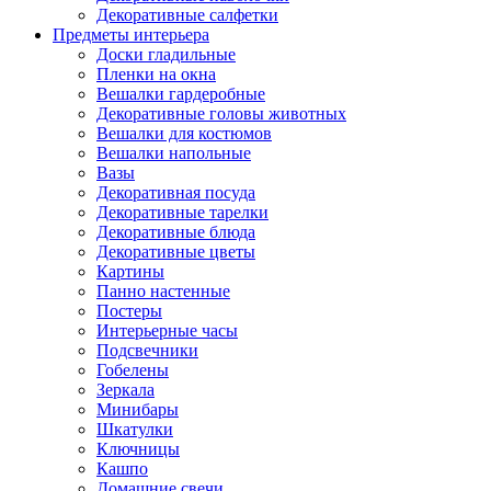
Декоративные салфетки
Предметы интерьера
Доски гладильные
Пленки на окна
Вешалки гардеробные
Декоративные головы животных
Вешалки для костюмов
Вешалки напольные
Вазы
Декоративная посуда
Декоративные тарелки
Декоративные блюда
Декоративные цветы
Картины
Панно настенные
Постеры
Интерьерные часы
Подсвечники
Гобелены
Зеркала
Минибары
Шкатулки
Ключницы
Кашпо
Домашние свечи