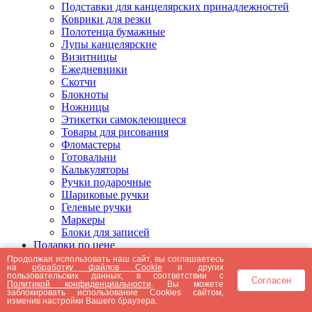
Подставки для канцелярских принадлежностей
Коврики для резки
Полотенца бумажные
Лупы канцелярские
Визитницы
Ежедневники
Скотчи
Блокноты
Ножницы
Этикетки самоклеющиеся
Товары для рисования
Фломастеры
Готовальни
Калькуляторы
Ручки подарочные
Шариковые ручки
Гелевые ручки
Маркеры
Блоки для записей
Подарки по цене
Подарки от 5000 рублей
Продолжая использовать наш сайт, вы соглашаетесь
на
обработку файлов Cookie
и других
Подарки до 5000 рублей
пользовательских данных, в соответствии с
Согласен
Подарки до 3000 рублей
Политикой конфиденциальности
. Вы можете
заблокировать использование Cookies сайтом,
Подарки до 2000 рублей
изменив настройки Вашего браузера.
Подарки до 1000 рублей