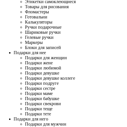
Этикетки самоклеющиеся
Товары для рисования
Фломастеры
Готовальни
Калькуляторы
Ручки подарочные
Шариковые ручки
Гелевые ручки
Маркеры
Блоки для записей
Подарки для нее
Подарки для женщин
Подарки жене
Подарки любимой
Подарки девушке
Подарки девушке коллеге
Подарки подруге
Подарки сестре
Подарки маме
Подарки бабушке
Подарки свекрови
Подарки теще
Подарки тете
Подарки для него
Подарки для мужчин