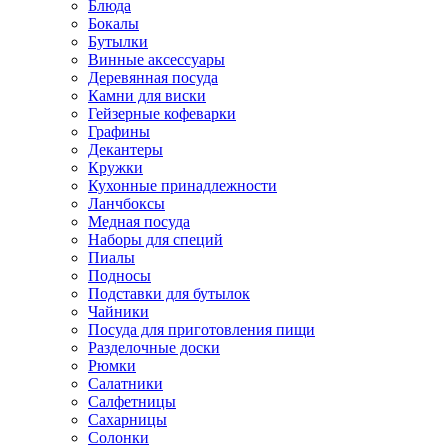
Блюда
Бокалы
Бутылки
Винные аксессуары
Деревянная посуда
Камни для виски
Гейзерные кофеварки
Графины
Декантеры
Кружки
Кухонные принадлежности
Ланчбоксы
Медная посуда
Наборы для специй
Пиалы
Подносы
Подставки для бутылок
Чайники
Посуда для приготовления пищи
Разделочные доски
Рюмки
Салатники
Салфетницы
Сахарницы
Солонки