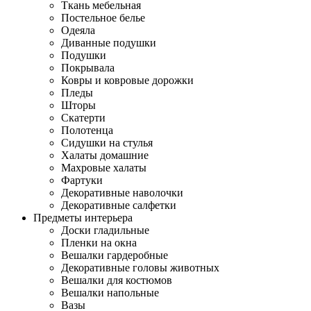
Ткань мебельная
Постельное белье
Одеяла
Диванные подушки
Подушки
Покрывала
Ковры и ковровые дорожки
Пледы
Шторы
Скатерти
Полотенца
Сидушки на стулья
Халаты домашние
Махровые халаты
Фартуки
Декоративные наволочки
Декоративные салфетки
Предметы интерьера
Доски гладильные
Пленки на окна
Вешалки гардеробные
Декоративные головы животных
Вешалки для костюмов
Вешалки напольные
Вазы