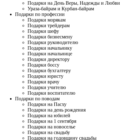
Подарки на День Веры, Надежды и Любви
Ураза-байрам и Курбан-байрам
Подарки по профессии
Подарки морякам
Подарки трейдерам
Подарки шефу
Подарки бизнесмену
Подарки руководителю
Подарки начальнику
Подарки начальнице
Подарки директору
Подарки боссу
Подарки бухгалтеру
Подарки юристу
Подарки врачу
Подарки учителю
Подарки воспитателю
Подарки по поводам
Подарки на Пасху
Подарки на день рождения
Подарки на юбилей
Подарки на 1 сентября
Подарки на новоселье
Подарки на свадьбу
Подарки на годовщину свадьбы