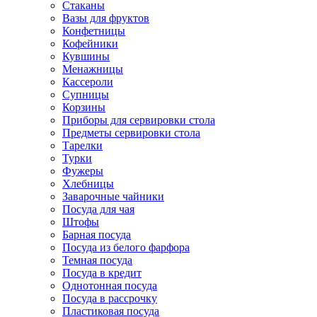
Стаканы
Вазы для фруктов
Конфетницы
Кофейники
Кувшины
Менажницы
Кассероли
Супницы
Корзины
Приборы для сервировки стола
Предметы сервировки стола
Тарелки
Турки
Фужеры
Хлебницы
Заварочные чайники
Посуда для чая
Штофы
Барная посуда
Посуда из белого фарфора
Темная посуда
Посуда в кредит
Однотонная посуда
Посуда в рассрочку
Пластиковая посуда