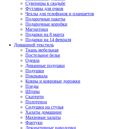
Сувениры к свадьбе
Футляры для очков
Чехлы для телефонов и планшетов
Подарочные пакеты
Подарочные коробки
Магнитики
Подарки на 8 марта
Подарки на 14 февраля
Домашний текстиль
Ткань мебельная
Постельное белье
Одеяла
Диванные подушки
Подушки
Покрывала
Ковры и ковровые дорожки
Пледы
Шторы
Скатерти
Полотенца
Сидушки на стулья
Халаты домашние
Махровые халаты
Фартуки
Декоративные наволочки