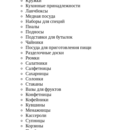
Кружки
Кухонные принадлежности
Ланчбоксы
Медная посуда
Наборы для специй
Пиалы
Подносы
Подставки для бутылок
Чайники
Посуда для приготовления пищи
Разделочные доски
Рюмки
Салатники
Салфетницы
Сахарницы
Солонки
Стаканы
Вазы для фруктов
Конфетницы
Кофейники
Кувшины
Менажницы
Кассероли
Супницы
Корзины