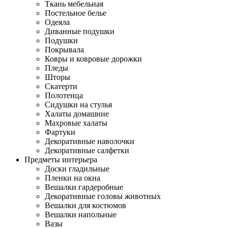
Ткань мебельная
Постельное белье
Одеяла
Диванные подушки
Подушки
Покрывала
Ковры и ковровые дорожки
Пледы
Шторы
Скатерти
Полотенца
Сидушки на стулья
Халаты домашние
Махровые халаты
Фартуки
Декоративные наволочки
Декоративные салфетки
Предметы интерьера
Доски гладильные
Пленки на окна
Вешалки гардеробные
Декоративные головы животных
Вешалки для костюмов
Вешалки напольные
Вазы