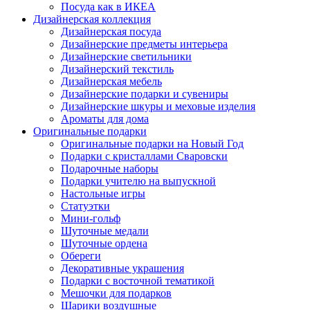
Посуда как в ИКЕА
Дизайнерская коллекция
Дизайнерская посуда
Дизайнерские предметы интерьера
Дизайнерские светильники
Дизайнерский текстиль
Дизайнерская мебель
Дизайнерские подарки и сувениры
Дизайнерские шкуры и меховые изделия
Ароматы для дома
Оригинальные подарки
Оригинальные подарки на Новый Год
Подарки с кристаллами Сваровски
Подарочные наборы
Подарки учителю на выпускной
Настольные игры
Статуэтки
Мини-гольф
Шуточные медали
Шуточные ордена
Обереги
Декоративные украшения
Подарки с восточной тематикой
Мешочки для подарков
Шарики воздушные