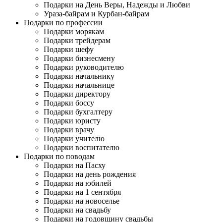
Подарки на День Веры, Надежды и Любви
Ураза-байрам и Курбан-байрам
Подарки по профессии
Подарки морякам
Подарки трейдерам
Подарки шефу
Подарки бизнесмену
Подарки руководителю
Подарки начальнику
Подарки начальнице
Подарки директору
Подарки боссу
Подарки бухгалтеру
Подарки юристу
Подарки врачу
Подарки учителю
Подарки воспитателю
Подарки по поводам
Подарки на Пасху
Подарки на день рождения
Подарки на юбилей
Подарки на 1 сентября
Подарки на новоселье
Подарки на свадьбу
Подарки на годовщину свадьбы