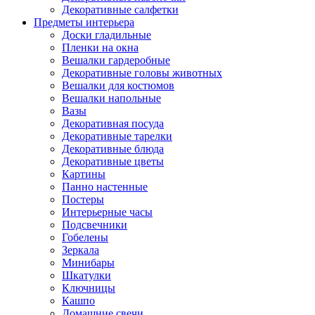
Декоративные салфетки
Предметы интерьера
Доски гладильные
Пленки на окна
Вешалки гардеробные
Декоративные головы животных
Вешалки для костюмов
Вешалки напольные
Вазы
Декоративная посуда
Декоративные тарелки
Декоративные блюда
Декоративные цветы
Картины
Панно настенные
Постеры
Интерьерные часы
Подсвечники
Гобелены
Зеркала
Минибары
Шкатулки
Ключницы
Кашпо
Домашние свечи