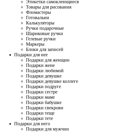
Этикетки самоклеющиеся
Товары для рисования
Фломастеры
Готовальни
Калькуляторы
Ручки подарочные
Шариковые ручки
Гелевые ручки
Маркеры
Блоки для записей
Подарки для нее
Подарки для женщин
Подарки жене
Подарки любимой
Подарки девушке
Подарки девушке коллеге
Подарки подруге
Подарки сестре
Подарки маме
Подарки бабушке
Подарки свекрови
Подарки теще
Подарки тете
Подарки для него
Подарки для мужчин