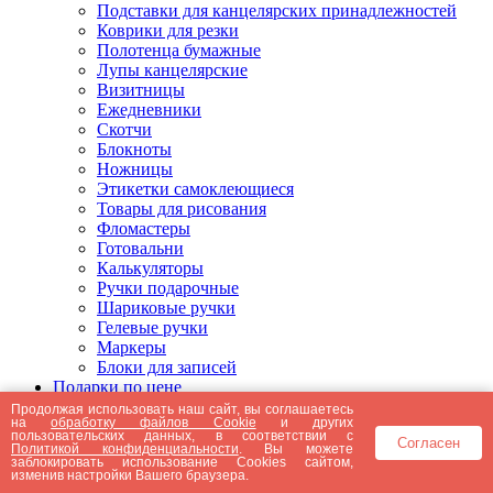
Подставки для канцелярских принадлежностей
Коврики для резки
Полотенца бумажные
Лупы канцелярские
Визитницы
Ежедневники
Скотчи
Блокноты
Ножницы
Этикетки самоклеющиеся
Товары для рисования
Фломастеры
Готовальни
Калькуляторы
Ручки подарочные
Шариковые ручки
Гелевые ручки
Маркеры
Блоки для записей
Подарки по цене
Подарки от 5000 рублей
Продолжая использовать наш сайт, вы соглашаетесь
на
обработку файлов Cookie
и других
Подарки до 5000 рублей
пользовательских данных, в соответствии с
Согласен
Подарки до 3000 рублей
Политикой конфиденциальности
. Вы можете
заблокировать использование Cookies сайтом,
Подарки до 2000 рублей
изменив настройки Вашего браузера.
Подарки до 1000 рублей