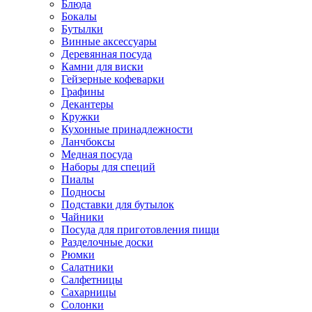
Блюда
Бокалы
Бутылки
Винные аксессуары
Деревянная посуда
Камни для виски
Гейзерные кофеварки
Графины
Декантеры
Кружки
Кухонные принадлежности
Ланчбоксы
Медная посуда
Наборы для специй
Пиалы
Подносы
Подставки для бутылок
Чайники
Посуда для приготовления пищи
Разделочные доски
Рюмки
Салатники
Салфетницы
Сахарницы
Солонки