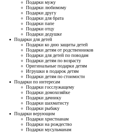
Подарки мужу
Подарки любимому
Подарки другу
Подарки для брата
Подарки папе
Подарки отцу
Подарки дедушке
Подарки для детей
Подарки ко дню защиты детей
Подарки детям от родственников
Подарки для детей по поводам
Подарки детям по возрасту
Оригинальные подарки детям
Игрушки в подарок детям
Подарки детям по стоимости
Подарки по интересам
Подарки госслужащему
Подарки домохозяйке
Подарки дачнику
Подарки шахматисту
Подарки рыбаку
Подарки верующим
Подарки христианам
Подарки на рождество
Подарки мусульманам