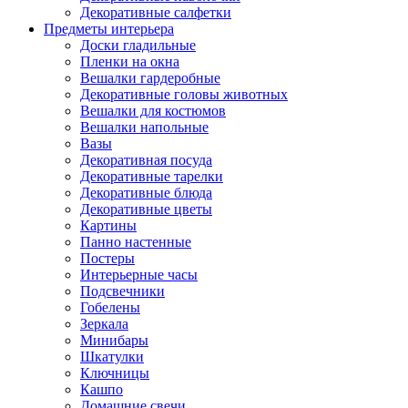
Декоративные салфетки
Предметы интерьера
Доски гладильные
Пленки на окна
Вешалки гардеробные
Декоративные головы животных
Вешалки для костюмов
Вешалки напольные
Вазы
Декоративная посуда
Декоративные тарелки
Декоративные блюда
Декоративные цветы
Картины
Панно настенные
Постеры
Интерьерные часы
Подсвечники
Гобелены
Зеркала
Минибары
Шкатулки
Ключницы
Кашпо
Домашние свечи