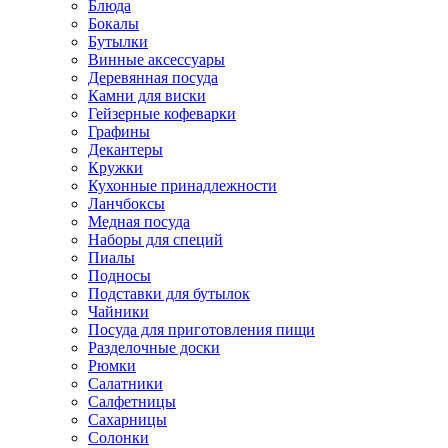
Блюда
Бокалы
Бутылки
Винные аксессуары
Деревянная посуда
Камни для виски
Гейзерные кофеварки
Графины
Декантеры
Кружки
Кухонные принадлежности
Ланчбоксы
Медная посуда
Наборы для специй
Пиалы
Подносы
Подставки для бутылок
Чайники
Посуда для приготовления пищи
Разделочные доски
Рюмки
Салатники
Салфетницы
Сахарницы
Солонки