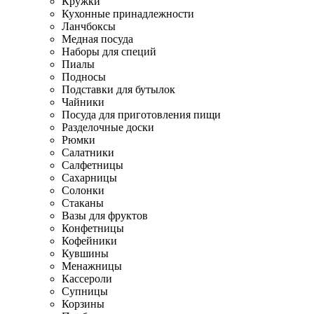
Кружки
Кухонные принадлежности
Ланчбоксы
Медная посуда
Наборы для специй
Пиалы
Подносы
Подставки для бутылок
Чайники
Посуда для приготовления пищи
Разделочные доски
Рюмки
Салатники
Салфетницы
Сахарницы
Солонки
Стаканы
Вазы для фруктов
Конфетницы
Кофейники
Кувшины
Менажницы
Кассероли
Супницы
Корзины