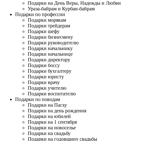
Подарки на День Веры, Надежды и Любви
Ураза-байрам и Курбан-байрам
Подарки по профессии
Подарки морякам
Подарки трейдерам
Подарки шефу
Подарки бизнесмену
Подарки руководителю
Подарки начальнику
Подарки начальнице
Подарки директору
Подарки боссу
Подарки бухгалтеру
Подарки юристу
Подарки врачу
Подарки учителю
Подарки воспитателю
Подарки по поводам
Подарки на Пасху
Подарки на день рождения
Подарки на юбилей
Подарки на 1 сентября
Подарки на новоселье
Подарки на свадьбу
Подарки на годовщину свадьбы