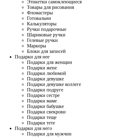
Этикетки самоклеющиеся
Товары для рисования
Фломастеры
Готовальни
Калькуляторы
Ручки подарочные
Шариковые ручки
Гелевые ручки
Маркеры
Блоки для записей
Подарки для нее
Подарки для женщин
Подарки жене
Подарки любимой
Подарки девушке
Подарки девушке коллеге
Подарки подруге
Подарки сестре
Подарки маме
Подарки бабушке
Подарки свекрови
Подарки теще
Подарки тете
Подарки для него
Подарки для мужчин