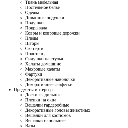
Ткань мебельная
Постельное белье
Одеяла
Диванные подушки
Подушки
Покрывала
Ковры и ковровые дорожки
Пледы
Шторы
Скатерти
Полотенца
Сидушки на стулья
Халаты домашние
Махровые халаты
Фартуки
Декоративные наволочки
Декоративные салфетки
Предметы интерьера
Доски гладильные
Пленки на окна
Вешалки гардеробные
Декоративные головы животных
Вешалки для костюмов
Вешалки напольные
Вазы