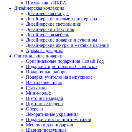
Посуда как в ИКЕА
Дизайнерская коллекция
Дизайнерская посуда
Дизайнерские предметы интерьера
Дизайнерские светильники
Дизайнерский текстиль
Дизайнерская мебель
Дизайнерские подарки и сувениры
Дизайнерские шкуры и меховые изделия
Ароматы для дома
Оригинальные подарки
Оригинальные подарки на Новый Год
Подарки с кристаллами Сваровски
Подарочные наборы
Подарки учителю на выпускной
Настольные игры
Статуэтки
Мини-гольф
Шуточные медали
Шуточные ордена
Обереги
Декоративные украшения
Подарки с восточной тематикой
Мешочки для подарков
Шарики воздушные