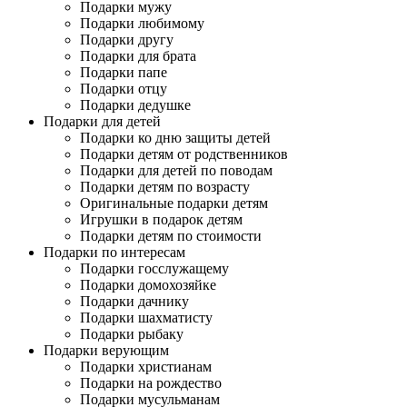
Подарки мужу
Подарки любимому
Подарки другу
Подарки для брата
Подарки папе
Подарки отцу
Подарки дедушке
Подарки для детей
Подарки ко дню защиты детей
Подарки детям от родственников
Подарки для детей по поводам
Подарки детям по возрасту
Оригинальные подарки детям
Игрушки в подарок детям
Подарки детям по стоимости
Подарки по интересам
Подарки госслужащему
Подарки домохозяйке
Подарки дачнику
Подарки шахматисту
Подарки рыбаку
Подарки верующим
Подарки христианам
Подарки на рождество
Подарки мусульманам