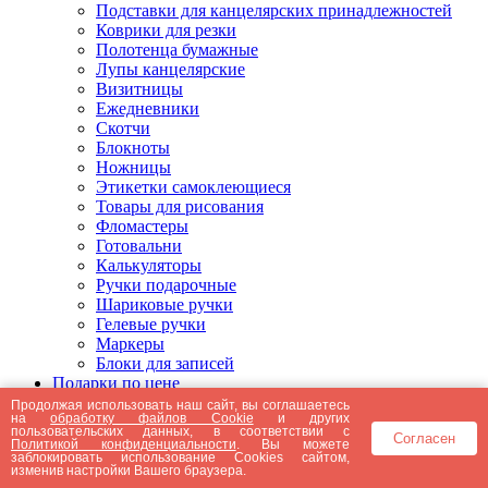
Подставки для канцелярских принадлежностей
Коврики для резки
Полотенца бумажные
Лупы канцелярские
Визитницы
Ежедневники
Скотчи
Блокноты
Ножницы
Этикетки самоклеющиеся
Товары для рисования
Фломастеры
Готовальни
Калькуляторы
Ручки подарочные
Шариковые ручки
Гелевые ручки
Маркеры
Блоки для записей
Подарки по цене
Подарки от 5000 рублей
Продолжая использовать наш сайт, вы соглашаетесь
на
обработку файлов Cookie
и других
Подарки до 5000 рублей
пользовательских данных, в соответствии с
Согласен
Подарки до 3000 рублей
Политикой конфиденциальности
. Вы можете
заблокировать использование Cookies сайтом,
Подарки до 2000 рублей
изменив настройки Вашего браузера.
Подарки до 1000 рублей