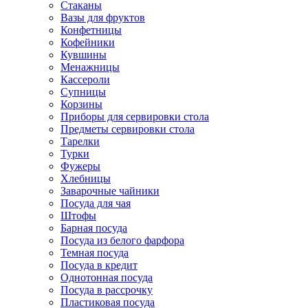
Стаканы
Вазы для фруктов
Конфетницы
Кофейники
Кувшины
Менажницы
Кассероли
Супницы
Корзины
Приборы для сервировки стола
Предметы сервировки стола
Тарелки
Турки
Фужеры
Хлебницы
Заварочные чайники
Посуда для чая
Штофы
Барная посуда
Посуда из белого фарфора
Темная посуда
Посуда в кредит
Однотонная посуда
Посуда в рассрочку
Пластиковая посуда