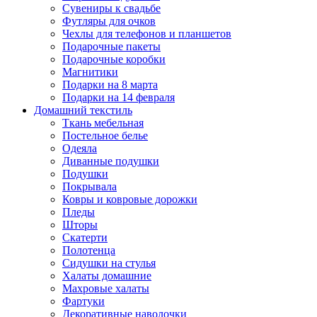
Сувениры к свадьбе
Футляры для очков
Чехлы для телефонов и планшетов
Подарочные пакеты
Подарочные коробки
Магнитики
Подарки на 8 марта
Подарки на 14 февраля
Домашний текстиль
Ткань мебельная
Постельное белье
Одеяла
Диванные подушки
Подушки
Покрывала
Ковры и ковровые дорожки
Пледы
Шторы
Скатерти
Полотенца
Сидушки на стулья
Халаты домашние
Махровые халаты
Фартуки
Декоративные наволочки