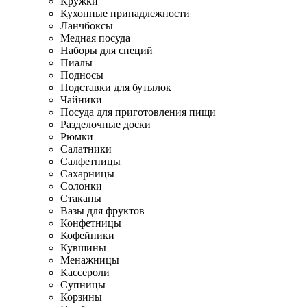
Кружки
Кухонные принадлежности
Ланчбоксы
Медная посуда
Наборы для специй
Пиалы
Подносы
Подставки для бутылок
Чайники
Посуда для приготовления пищи
Разделочные доски
Рюмки
Салатники
Салфетницы
Сахарницы
Солонки
Стаканы
Вазы для фруктов
Конфетницы
Кофейники
Кувшины
Менажницы
Кассероли
Супницы
Корзины