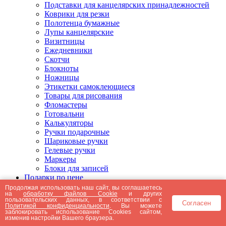
Подставки для канцелярских принадлежностей
Коврики для резки
Полотенца бумажные
Лупы канцелярские
Визитницы
Ежедневники
Скотчи
Блокноты
Ножницы
Этикетки самоклеющиеся
Товары для рисования
Фломастеры
Готовальни
Калькуляторы
Ручки подарочные
Шариковые ручки
Гелевые ручки
Маркеры
Блоки для записей
Подарки по цене
Подарки от 5000 рублей
Продолжая использовать наш сайт, вы соглашаетесь
на
обработку файлов Cookie
и других
Подарки до 5000 рублей
пользовательских данных, в соответствии с
Согласен
Подарки до 3000 рублей
Политикой конфиденциальности
. Вы можете
заблокировать использование Cookies сайтом,
Подарки до 2000 рублей
изменив настройки Вашего браузера.
Подарки до 1000 рублей