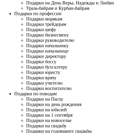
Подарки на День Веры, Надежды и Любви
Ураза-байрам и Курбан-байрам
Подарки по профессии
Подарки морякам
Подарки трейдерам
Подарки шефу
Подарки бизнесмену
Подарки руководителю
Подарки начальнику
Подарки начальнице
Подарки директору
Подарки боссу
Подарки бухгалтеру
Подарки юристу
Подарки врачу
Подарки учителю
Подарки воспитателю
Подарки по поводам
Подарки на Пасху
Подарки на день рождения
Подарки на юбилей
Подарки на 1 сентября
Подарки на новоселье
Подарки на свадьбу
Подарки на годовщину свадьбы