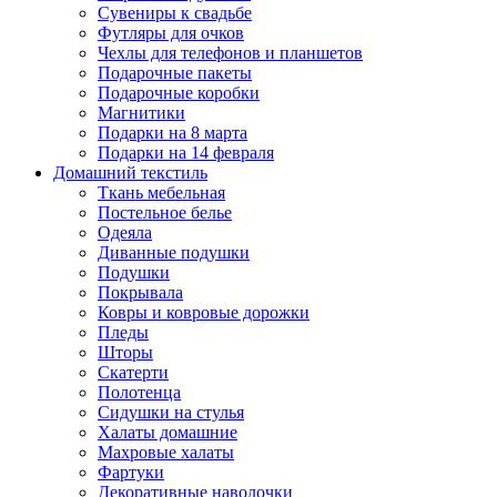
Сувениры к свадьбе
Футляры для очков
Чехлы для телефонов и планшетов
Подарочные пакеты
Подарочные коробки
Магнитики
Подарки на 8 марта
Подарки на 14 февраля
Домашний текстиль
Ткань мебельная
Постельное белье
Одеяла
Диванные подушки
Подушки
Покрывала
Ковры и ковровые дорожки
Пледы
Шторы
Скатерти
Полотенца
Сидушки на стулья
Халаты домашние
Махровые халаты
Фартуки
Декоративные наволочки