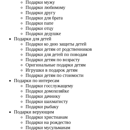
Подарки мужу
Подарки любимому
Подарки другу
Подарки для брата
Подарки папе
Подарки отцу
Подарки дедушке
Подарки для детей
Подарки ко дню защиты детей
Подарки детям от родственников
Подарки для детей по поводам
Подарки детям по возрасту
Оригинальные подарки детям
Игрушки в подарок детям
Подарки детям по стоимости
Подарки по интересам
Подарки госслужащему
Подарки домохозяйке
Подарки дачнику
Подарки шахматисту
Подарки рыбаку
Подарки верующим
Подарки христианам
Подарки на рождество
Подарки мусульманам