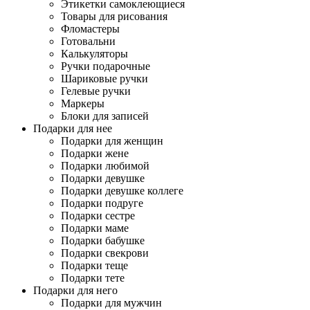
Этикетки самоклеющиеся
Товары для рисования
Фломастеры
Готовальни
Калькуляторы
Ручки подарочные
Шариковые ручки
Гелевые ручки
Маркеры
Блоки для записей
Подарки для нее
Подарки для женщин
Подарки жене
Подарки любимой
Подарки девушке
Подарки девушке коллеге
Подарки подруге
Подарки сестре
Подарки маме
Подарки бабушке
Подарки свекрови
Подарки теще
Подарки тете
Подарки для него
Подарки для мужчин