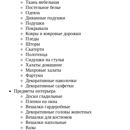
Ткань мебельная
Постельное белье
Одеяла
Диванные подушки
Подушки
Покрывала
Ковры и ковровые дорожки
Пледы
Шторы
Скатерти
Полотенца
Сидушки на стулья
Халаты домашние
Махровые халаты
Фартуки
Декоративные наволочки
Декоративные салфетки
Предметы интерьера
Доски гладильные
Пленки на окна
Вешалки гардеробные
Декоративные головы животных
Вешалки для костюмов
Вешалки напольные
Вазы