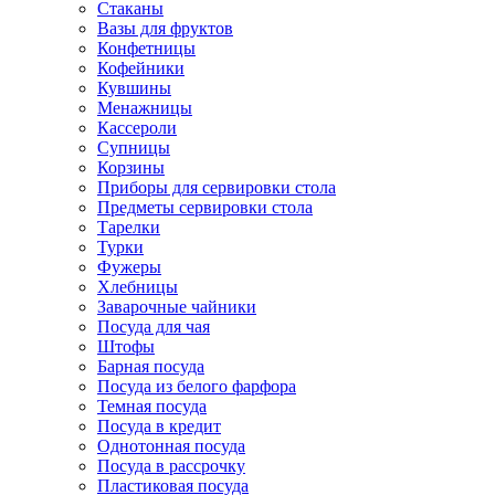
Стаканы
Вазы для фруктов
Конфетницы
Кофейники
Кувшины
Менажницы
Кассероли
Супницы
Корзины
Приборы для сервировки стола
Предметы сервировки стола
Тарелки
Турки
Фужеры
Хлебницы
Заварочные чайники
Посуда для чая
Штофы
Барная посуда
Посуда из белого фарфора
Темная посуда
Посуда в кредит
Однотонная посуда
Посуда в рассрочку
Пластиковая посуда