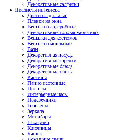
Декоративные салфетки
Предметы интерьера
Доски гладильные
Пленки на окна
Вешалки гардеробные
Декоративные головы животных
Вешалки для костюмов
Вешалки напольные
Вазы
Декоративная посуда
Декоративные тарелки
Декоративные блюда
Декоративные цветы
Картины
Панно настенные
Постеры
Интерьерные часы
Подсвечники
Гобелены
Зеркала
Минибары
Шкатулки
Ключницы
Кашпо
Домашние свечи