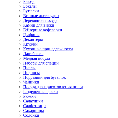
Блюда
Бокалы
Бутылки
Винные аксессуары
Деревянная посуда
Камни для виски
Гейзерные кофеварки
Графины
Декантеры
Кружки
Кухонные принадлежности
Ланчбоксы
Медная посуда
Наборы для специй
Пиалы
Подносы
Подставки для бутылок
Чайники
Посуда для приготовления пищи
Разделочные доски
Рюмки
Салатники
Салфетницы
Сахарницы
Солонки