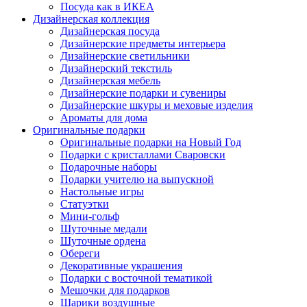
Посуда как в ИКЕА
Дизайнерская коллекция
Дизайнерская посуда
Дизайнерские предметы интерьера
Дизайнерские светильники
Дизайнерский текстиль
Дизайнерская мебель
Дизайнерские подарки и сувениры
Дизайнерские шкуры и меховые изделия
Ароматы для дома
Оригинальные подарки
Оригинальные подарки на Новый Год
Подарки с кристаллами Сваровски
Подарочные наборы
Подарки учителю на выпускной
Настольные игры
Статуэтки
Мини-гольф
Шуточные медали
Шуточные ордена
Обереги
Декоративные украшения
Подарки с восточной тематикой
Мешочки для подарков
Шарики воздушные