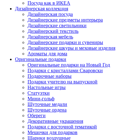
Посуда как в ИКЕА
Дизайнерская коллекция
Дизайнерская посуда
Дизайнерские предметы интерьера
Дизайнерские светильники
Дизайнерский текстиль
Дизайнерская мебель
Дизайнерские подарки и сувениры
Дизайнерские шкуры и меховые изделия
Ароматы для дома
Оригинальные подарки
Оригинальные подарки на Новый Год
Подарки с кристаллами Сваровски
Подарочные наборы
Подарки учителю на выпускной
Настольные игры
Статуэтки
Мини-гольф
Шуточные медали
Шуточные ордена
Обереги
Декоративные украшения
Подарки с восточной тематикой
Мешочки для подарков
Шарики воздушные