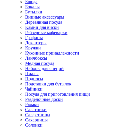
Блюда
Бокалы
Бутылки
Винные аксессуары
Деревянная посуда
Камни для виски
Гейзерные кофеварки
Графины
Декантеры
Кружки
Кухонные принадлежности
Ланчбоксы
Медная посуда
Наборы для специй
Пиалы
Подносы
Подставки для бутылок
Чайники
Посуда для приготовления пищи
Разделочные доски
Рюмки
Салатники
Салфетницы
Сахарницы
Солонки