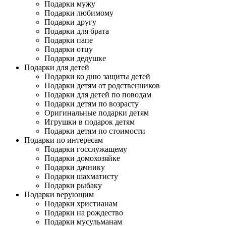
Подарки мужу
Подарки любимому
Подарки другу
Подарки для брата
Подарки папе
Подарки отцу
Подарки дедушке
Подарки для детей
Подарки ко дню защиты детей
Подарки детям от родственников
Подарки для детей по поводам
Подарки детям по возрасту
Оригинальные подарки детям
Игрушки в подарок детям
Подарки детям по стоимости
Подарки по интересам
Подарки госслужащему
Подарки домохозяйке
Подарки дачнику
Подарки шахматисту
Подарки рыбаку
Подарки верующим
Подарки христианам
Подарки на рождество
Подарки мусульманам