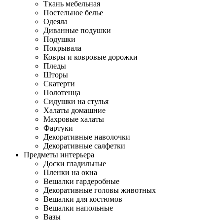
Ткань мебельная
Постельное белье
Одеяла
Диванные подушки
Подушки
Покрывала
Ковры и ковровые дорожки
Пледы
Шторы
Скатерти
Полотенца
Сидушки на стулья
Халаты домашние
Махровые халаты
Фартуки
Декоративные наволочки
Декоративные салфетки
Предметы интерьера
Доски гладильные
Пленки на окна
Вешалки гардеробные
Декоративные головы животных
Вешалки для костюмов
Вешалки напольные
Вазы