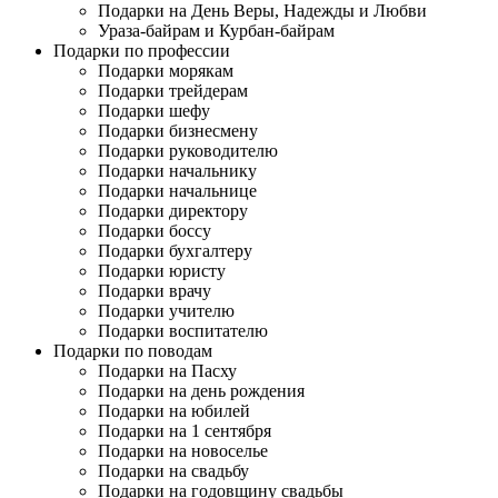
Подарки на День Веры, Надежды и Любви
Ураза-байрам и Курбан-байрам
Подарки по профессии
Подарки морякам
Подарки трейдерам
Подарки шефу
Подарки бизнесмену
Подарки руководителю
Подарки начальнику
Подарки начальнице
Подарки директору
Подарки боссу
Подарки бухгалтеру
Подарки юристу
Подарки врачу
Подарки учителю
Подарки воспитателю
Подарки по поводам
Подарки на Пасху
Подарки на день рождения
Подарки на юбилей
Подарки на 1 сентября
Подарки на новоселье
Подарки на свадьбу
Подарки на годовщину свадьбы