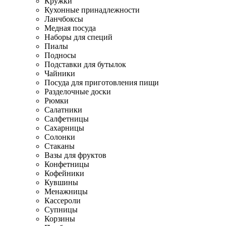
Кружки
Кухонные принадлежности
Ланчбоксы
Медная посуда
Наборы для специй
Пиалы
Подносы
Подставки для бутылок
Чайники
Посуда для приготовления пищи
Разделочные доски
Рюмки
Салатники
Салфетницы
Сахарницы
Солонки
Стаканы
Вазы для фруктов
Конфетницы
Кофейники
Кувшины
Менажницы
Кассероли
Супницы
Корзины