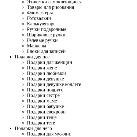
Этикетки самоклеющиеся
Товары для рисования
Фломастеры
Готовальни
Калькуляторы
Ручки подарочные
Шариковые ручки
Гелевые ручки
Маркеры
Блоки для записей
Подарки для нее
Подарки для женщин
Подарки жене
Подарки любимой
Подарки девушке
Подарки девушке коллеге
Подарки подруге
Подарки сестре
Подарки маме
Подарки бабушке
Подарки свекрови
Подарки теще
Подарки тете
Подарки для него
Подарки для мужчин