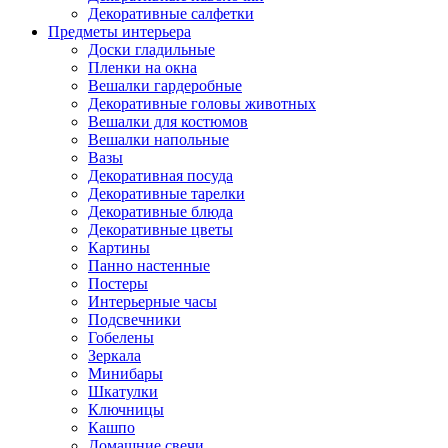
Декоративные салфетки
Предметы интерьера
Доски гладильные
Пленки на окна
Вешалки гардеробные
Декоративные головы животных
Вешалки для костюмов
Вешалки напольные
Вазы
Декоративная посуда
Декоративные тарелки
Декоративные блюда
Декоративные цветы
Картины
Панно настенные
Постеры
Интерьерные часы
Подсвечники
Гобелены
Зеркала
Минибары
Шкатулки
Ключницы
Кашпо
Домашние свечи