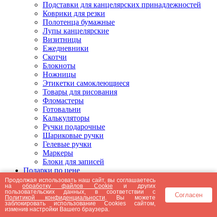
Подставки для канцелярских принадлежностей
Коврики для резки
Полотенца бумажные
Лупы канцелярские
Визитницы
Ежедневники
Скотчи
Блокноты
Ножницы
Этикетки самоклеющиеся
Товары для рисования
Фломастеры
Готовальни
Калькуляторы
Ручки подарочные
Шариковые ручки
Гелевые ручки
Маркеры
Блоки для записей
Подарки по цене
Подарки от 5000 рублей
Продолжая использовать наш сайт, вы соглашаетесь
на
обработку файлов Cookie
и других
Подарки до 5000 рублей
пользовательских данных, в соответствии с
Согласен
Подарки до 3000 рублей
Политикой конфиденциальности
. Вы можете
заблокировать использование Cookies сайтом,
Подарки до 2000 рублей
изменив настройки Вашего браузера.
Подарки до 1000 рублей