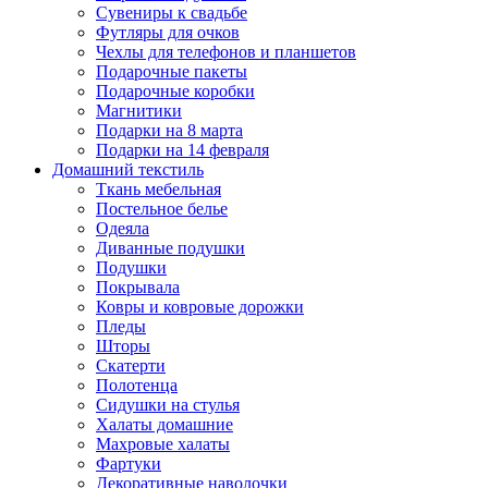
Сувениры к свадьбе
Футляры для очков
Чехлы для телефонов и планшетов
Подарочные пакеты
Подарочные коробки
Магнитики
Подарки на 8 марта
Подарки на 14 февраля
Домашний текстиль
Ткань мебельная
Постельное белье
Одеяла
Диванные подушки
Подушки
Покрывала
Ковры и ковровые дорожки
Пледы
Шторы
Скатерти
Полотенца
Сидушки на стулья
Халаты домашние
Махровые халаты
Фартуки
Декоративные наволочки