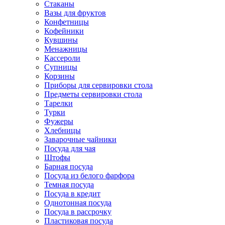
Стаканы
Вазы для фруктов
Конфетницы
Кофейники
Кувшины
Менажницы
Кассероли
Супницы
Корзины
Приборы для сервировки стола
Предметы сервировки стола
Тарелки
Турки
Фужеры
Хлебницы
Заварочные чайники
Посуда для чая
Штофы
Барная посуда
Посуда из белого фарфора
Темная посуда
Посуда в кредит
Однотонная посуда
Посуда в рассрочку
Пластиковая посуда