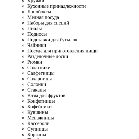
Кружки
Кухонные принадлежности
Ланчбоксы
Медная посуда
Наборы для специй
Пиалы
Подносы
Подставки для бутылок
Чайники
Посуда для приготовления пищи
Разделочные доски
Рюмки
Салатники
Салфетницы
Сахарницы
Солонки
Стаканы
Вазы для фруктов
Конфетницы
Кофейники
Кувшины
Менажницы
Кассероли
Супницы
Корзины