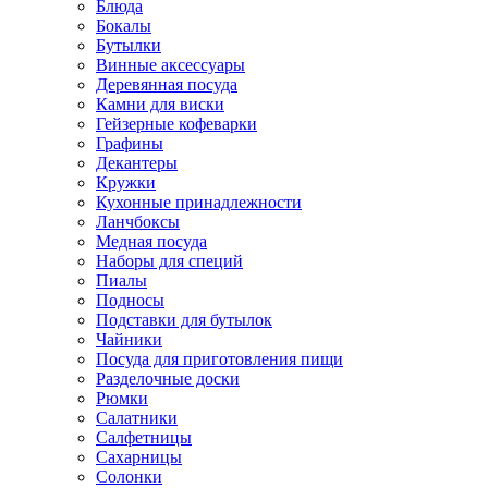
Блюда
Бокалы
Бутылки
Винные аксессуары
Деревянная посуда
Камни для виски
Гейзерные кофеварки
Графины
Декантеры
Кружки
Кухонные принадлежности
Ланчбоксы
Медная посуда
Наборы для специй
Пиалы
Подносы
Подставки для бутылок
Чайники
Посуда для приготовления пищи
Разделочные доски
Рюмки
Салатники
Салфетницы
Сахарницы
Солонки