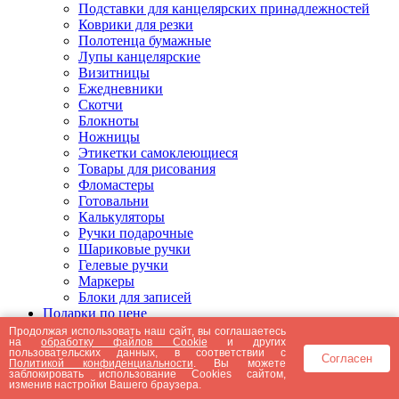
Подставки для канцелярских принадлежностей
Коврики для резки
Полотенца бумажные
Лупы канцелярские
Визитницы
Ежедневники
Скотчи
Блокноты
Ножницы
Этикетки самоклеющиеся
Товары для рисования
Фломастеры
Готовальни
Калькуляторы
Ручки подарочные
Шариковые ручки
Гелевые ручки
Маркеры
Блоки для записей
Подарки по цене
Подарки от 5000 рублей
Продолжая использовать наш сайт, вы соглашаетесь
на
обработку файлов Cookie
и других
Подарки до 5000 рублей
пользовательских данных, в соответствии с
Согласен
Подарки до 3000 рублей
Политикой конфиденциальности
. Вы можете
заблокировать использование Cookies сайтом,
Подарки до 2000 рублей
изменив настройки Вашего браузера.
Подарки до 1000 рублей