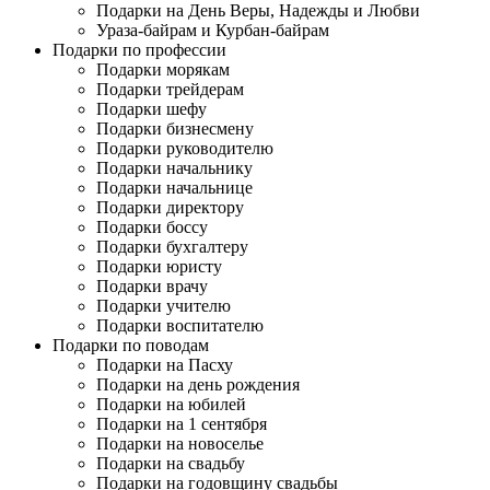
Подарки на День Веры, Надежды и Любви
Ураза-байрам и Курбан-байрам
Подарки по профессии
Подарки морякам
Подарки трейдерам
Подарки шефу
Подарки бизнесмену
Подарки руководителю
Подарки начальнику
Подарки начальнице
Подарки директору
Подарки боссу
Подарки бухгалтеру
Подарки юристу
Подарки врачу
Подарки учителю
Подарки воспитателю
Подарки по поводам
Подарки на Пасху
Подарки на день рождения
Подарки на юбилей
Подарки на 1 сентября
Подарки на новоселье
Подарки на свадьбу
Подарки на годовщину свадьбы