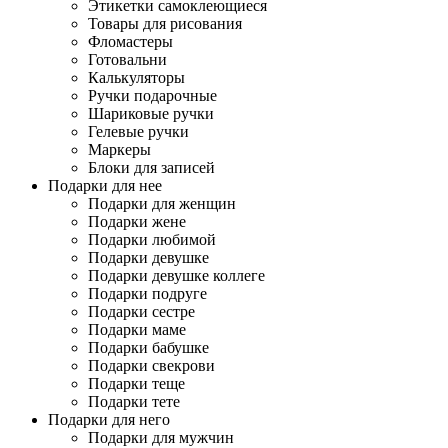
Этикетки самоклеющиеся
Товары для рисования
Фломастеры
Готовальни
Калькуляторы
Ручки подарочные
Шариковые ручки
Гелевые ручки
Маркеры
Блоки для записей
Подарки для нее
Подарки для женщин
Подарки жене
Подарки любимой
Подарки девушке
Подарки девушке коллеге
Подарки подруге
Подарки сестре
Подарки маме
Подарки бабушке
Подарки свекрови
Подарки теще
Подарки тете
Подарки для него
Подарки для мужчин