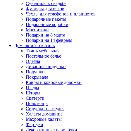
Сувениры к свадьбе
Футляры для очков
Чехлы для телефонов и планшетов
Подарочные пакеты
Подарочные коробки
Магнитики
Подарки на 8 марта
Подарки на 14 февраля
Домашний текстиль
Ткань мебельная
Постельное белье
Одеяла
Диванные подушки
Подушки
Покрывала
Ковры и ковровые дорожки
Пледы
Шторы
Скатерти
Полотенца
Сидушки на стулья
Халаты домашние
Махровые халаты
Фартуки
Декоративные наволочки