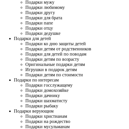
Подарки мужу
Подарки любимому
Подарки другу
Подарки для брата
Подарки папе
Подарки отцу
Подарки дедушке
Подарки для детей
Подарки ко дню защиты детей
Подарки детям от родственников
Подарки для детей по поводам
Подарки детям по возрасту
Оригинальные подарки детям
Игрушки в подарок детям
Подарки детям по стоимости
Подарки по интересам
Подарки госслужащему
Подарки домохозяйке
Подарки дачнику
Подарки шахматисту
Подарки рыбаку
Подарки верующим
Подарки христианам
Подарки на рождество
Подарки мусульманам