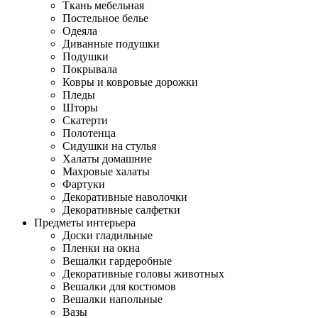
Ткань мебельная
Постельное белье
Одеяла
Диванные подушки
Подушки
Покрывала
Ковры и ковровые дорожки
Пледы
Шторы
Скатерти
Полотенца
Сидушки на стулья
Халаты домашние
Махровые халаты
Фартуки
Декоративные наволочки
Декоративные салфетки
Предметы интерьера
Доски гладильные
Пленки на окна
Вешалки гардеробные
Декоративные головы животных
Вешалки для костюмов
Вешалки напольные
Вазы