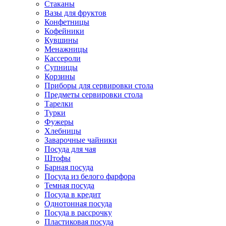
Стаканы
Вазы для фруктов
Конфетницы
Кофейники
Кувшины
Менажницы
Кассероли
Супницы
Корзины
Приборы для сервировки стола
Предметы сервировки стола
Тарелки
Турки
Фужеры
Хлебницы
Заварочные чайники
Посуда для чая
Штофы
Барная посуда
Посуда из белого фарфора
Темная посуда
Посуда в кредит
Однотонная посуда
Посуда в рассрочку
Пластиковая посуда