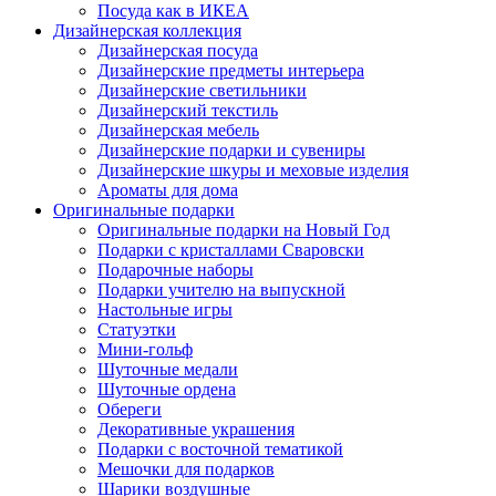
Посуда как в ИКЕА
Дизайнерская коллекция
Дизайнерская посуда
Дизайнерские предметы интерьера
Дизайнерские светильники
Дизайнерский текстиль
Дизайнерская мебель
Дизайнерские подарки и сувениры
Дизайнерские шкуры и меховые изделия
Ароматы для дома
Оригинальные подарки
Оригинальные подарки на Новый Год
Подарки с кристаллами Сваровски
Подарочные наборы
Подарки учителю на выпускной
Настольные игры
Статуэтки
Мини-гольф
Шуточные медали
Шуточные ордена
Обереги
Декоративные украшения
Подарки с восточной тематикой
Мешочки для подарков
Шарики воздушные