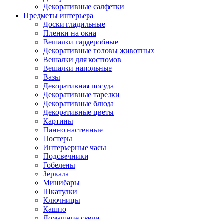
Декоративные салфетки
Предметы интерьера
Доски гладильные
Пленки на окна
Вешалки гардеробные
Декоративные головы животных
Вешалки для костюмов
Вешалки напольные
Вазы
Декоративная посуда
Декоративные тарелки
Декоративные блюда
Декоративные цветы
Картины
Панно настенные
Постеры
Интерьерные часы
Подсвечники
Гобелены
Зеркала
Минибары
Шкатулки
Ключницы
Кашпо
Домашние свечи