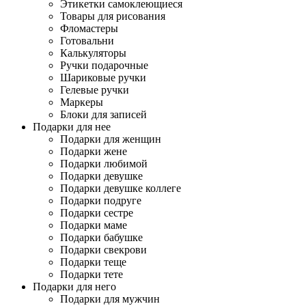
Этикетки самоклеющиеся
Товары для рисования
Фломастеры
Готовальни
Калькуляторы
Ручки подарочные
Шариковые ручки
Гелевые ручки
Маркеры
Блоки для записей
Подарки для нее
Подарки для женщин
Подарки жене
Подарки любимой
Подарки девушке
Подарки девушке коллеге
Подарки подруге
Подарки сестре
Подарки маме
Подарки бабушке
Подарки свекрови
Подарки теще
Подарки тете
Подарки для него
Подарки для мужчин