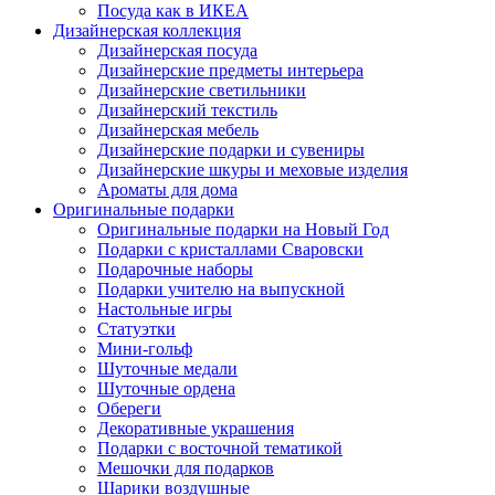
Посуда как в ИКЕА
Дизайнерская коллекция
Дизайнерская посуда
Дизайнерские предметы интерьера
Дизайнерские светильники
Дизайнерский текстиль
Дизайнерская мебель
Дизайнерские подарки и сувениры
Дизайнерские шкуры и меховые изделия
Ароматы для дома
Оригинальные подарки
Оригинальные подарки на Новый Год
Подарки с кристаллами Сваровски
Подарочные наборы
Подарки учителю на выпускной
Настольные игры
Статуэтки
Мини-гольф
Шуточные медали
Шуточные ордена
Обереги
Декоративные украшения
Подарки с восточной тематикой
Мешочки для подарков
Шарики воздушные