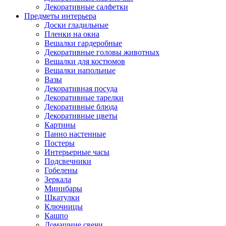
Декоративные салфетки
Предметы интерьера
Доски гладильные
Пленки на окна
Вешалки гардеробные
Декоративные головы животных
Вешалки для костюмов
Вешалки напольные
Вазы
Декоративная посуда
Декоративные тарелки
Декоративные блюда
Декоративные цветы
Картины
Панно настенные
Постеры
Интерьерные часы
Подсвечники
Гобелены
Зеркала
Минибары
Шкатулки
Ключницы
Кашпо
Домашние свечи