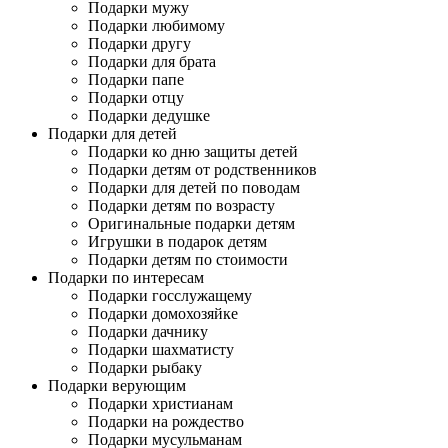
Подарки мужу
Подарки любимому
Подарки другу
Подарки для брата
Подарки папе
Подарки отцу
Подарки дедушке
Подарки для детей
Подарки ко дню защиты детей
Подарки детям от родственников
Подарки для детей по поводам
Подарки детям по возрасту
Оригинальные подарки детям
Игрушки в подарок детям
Подарки детям по стоимости
Подарки по интересам
Подарки госслужащему
Подарки домохозяйке
Подарки дачнику
Подарки шахматисту
Подарки рыбаку
Подарки верующим
Подарки христианам
Подарки на рождество
Подарки мусульманам