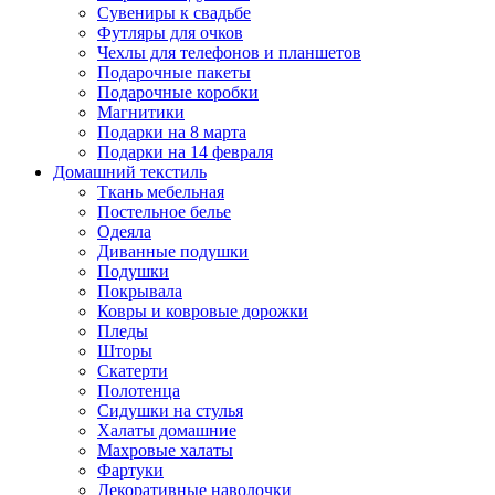
Сувениры к свадьбе
Футляры для очков
Чехлы для телефонов и планшетов
Подарочные пакеты
Подарочные коробки
Магнитики
Подарки на 8 марта
Подарки на 14 февраля
Домашний текстиль
Ткань мебельная
Постельное белье
Одеяла
Диванные подушки
Подушки
Покрывала
Ковры и ковровые дорожки
Пледы
Шторы
Скатерти
Полотенца
Сидушки на стулья
Халаты домашние
Махровые халаты
Фартуки
Декоративные наволочки