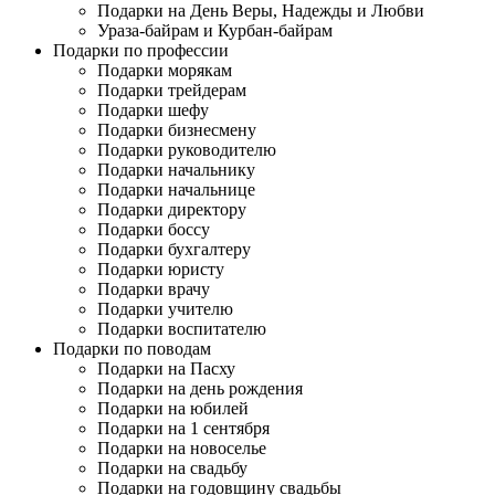
Подарки на День Веры, Надежды и Любви
Ураза-байрам и Курбан-байрам
Подарки по профессии
Подарки морякам
Подарки трейдерам
Подарки шефу
Подарки бизнесмену
Подарки руководителю
Подарки начальнику
Подарки начальнице
Подарки директору
Подарки боссу
Подарки бухгалтеру
Подарки юристу
Подарки врачу
Подарки учителю
Подарки воспитателю
Подарки по поводам
Подарки на Пасху
Подарки на день рождения
Подарки на юбилей
Подарки на 1 сентября
Подарки на новоселье
Подарки на свадьбу
Подарки на годовщину свадьбы