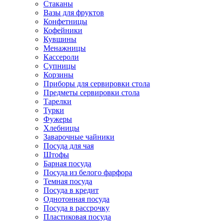
Стаканы
Вазы для фруктов
Конфетницы
Кофейники
Кувшины
Менажницы
Кассероли
Супницы
Корзины
Приборы для сервировки стола
Предметы сервировки стола
Тарелки
Турки
Фужеры
Хлебницы
Заварочные чайники
Посуда для чая
Штофы
Барная посуда
Посуда из белого фарфора
Темная посуда
Посуда в кредит
Однотонная посуда
Посуда в рассрочку
Пластиковая посуда