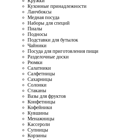
Кружки
Кухонные принадлежности
Ланчбоксы
Медная посуда
Наборы для специй
Пиалы
Подносы
Подставки для бутылок
Чайники
Посуда для приготовления пищи
Разделочные доски
Рюмки
Салатники
Салфетницы
Сахарницы
Солонки
Стаканы
Вазы для фруктов
Конфетницы
Кофейники
Кувшины
Менажницы
Кассероли
Супницы
Корзины