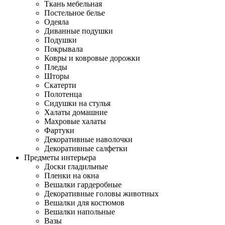
Ткань мебельная
Постельное белье
Одеяла
Диванные подушки
Подушки
Покрывала
Ковры и ковровые дорожки
Пледы
Шторы
Скатерти
Полотенца
Сидушки на стулья
Халаты домашние
Махровые халаты
Фартуки
Декоративные наволочки
Декоративные салфетки
Предметы интерьера
Доски гладильные
Пленки на окна
Вешалки гардеробные
Декоративные головы животных
Вешалки для костюмов
Вешалки напольные
Вазы