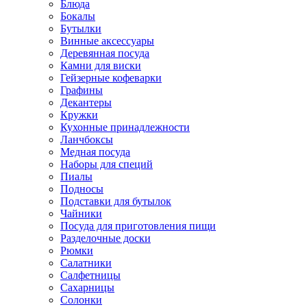
Блюда
Бокалы
Бутылки
Винные аксессуары
Деревянная посуда
Камни для виски
Гейзерные кофеварки
Графины
Декантеры
Кружки
Кухонные принадлежности
Ланчбоксы
Медная посуда
Наборы для специй
Пиалы
Подносы
Подставки для бутылок
Чайники
Посуда для приготовления пищи
Разделочные доски
Рюмки
Салатники
Салфетницы
Сахарницы
Солонки