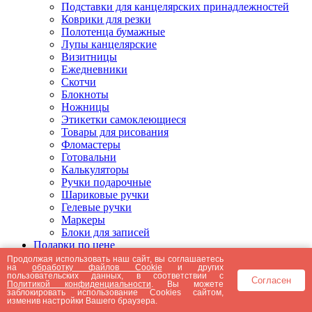
Подставки для канцелярских принадлежностей
Коврики для резки
Полотенца бумажные
Лупы канцелярские
Визитницы
Ежедневники
Скотчи
Блокноты
Ножницы
Этикетки самоклеющиеся
Товары для рисования
Фломастеры
Готовальни
Калькуляторы
Ручки подарочные
Шариковые ручки
Гелевые ручки
Маркеры
Блоки для записей
Подарки по цене
Подарки от 5000 рублей
Продолжая использовать наш сайт, вы соглашаетесь
на
обработку файлов Cookie
и других
Подарки до 5000 рублей
пользовательских данных, в соответствии с
Согласен
Подарки до 3000 рублей
Политикой конфиденциальности
. Вы можете
заблокировать использование Cookies сайтом,
Подарки до 2000 рублей
изменив настройки Вашего браузера.
Подарки до 1000 рублей