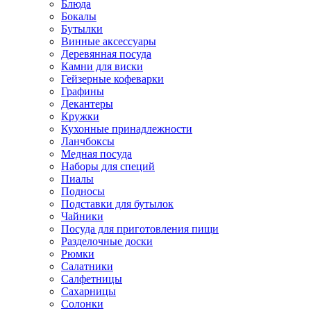
Блюда
Бокалы
Бутылки
Винные аксессуары
Деревянная посуда
Камни для виски
Гейзерные кофеварки
Графины
Декантеры
Кружки
Кухонные принадлежности
Ланчбоксы
Медная посуда
Наборы для специй
Пиалы
Подносы
Подставки для бутылок
Чайники
Посуда для приготовления пищи
Разделочные доски
Рюмки
Салатники
Салфетницы
Сахарницы
Солонки