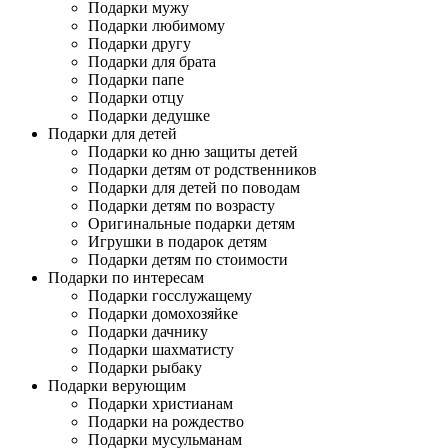
Подарки мужу
Подарки любимому
Подарки другу
Подарки для брата
Подарки папе
Подарки отцу
Подарки дедушке
Подарки для детей
Подарки ко дню защиты детей
Подарки детям от родственников
Подарки для детей по поводам
Подарки детям по возрасту
Оригинальные подарки детям
Игрушки в подарок детям
Подарки детям по стоимости
Подарки по интересам
Подарки госслужащему
Подарки домохозяйке
Подарки дачнику
Подарки шахматисту
Подарки рыбаку
Подарки верующим
Подарки христианам
Подарки на рождество
Подарки мусульманам