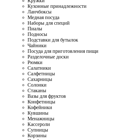
Кружки
Кухонные принадлежности
Ланчбоксы
Медная посуда
Наборы для специй
Пиалы
Подносы
Подставки для бутылок
Чайники
Посуда для приготовления пищи
Разделочные доски
Рюмки
Салатники
Салфетницы
Сахарницы
Солонки
Стаканы
Вазы для фруктов
Конфетницы
Кофейники
Кувшины
Менажницы
Кассероли
Супницы
Корзины