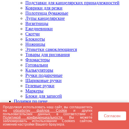
Подставки для канцелярских принадлежностей
Коврики для резки
Полотенца бумажные
Лупы канцелярские
Визитницы
Ежедневники
Скотчи
Блокноты
Ножницы
Этикетки самоклеющиеся
Товары для рисования
Фломастеры
Готовальни
Калькуляторы
Ручки подарочные
Шариковые ручки
Гелевые ручки
Маркеры
Блоки для записей
Подарки по цене
Подарки от 5000 рублей
Продолжая использовать наш сайт, вы соглашаетесь
на
обработку файлов Cookie
и других
Подарки до 5000 рублей
пользовательских данных, в соответствии с
Согласен
Подарки до 3000 рублей
Политикой конфиденциальности
. Вы можете
заблокировать использование Cookies сайтом,
Подарки до 2000 рублей
изменив настройки Вашего браузера.
Подарки до 1000 рублей