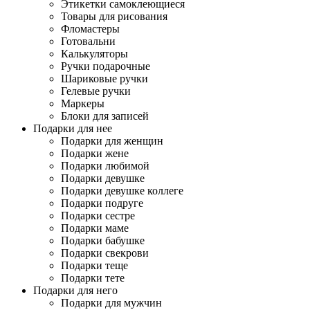
Этикетки самоклеющиеся
Товары для рисования
Фломастеры
Готовальни
Калькуляторы
Ручки подарочные
Шариковые ручки
Гелевые ручки
Маркеры
Блоки для записей
Подарки для нее
Подарки для женщин
Подарки жене
Подарки любимой
Подарки девушке
Подарки девушке коллеге
Подарки подруге
Подарки сестре
Подарки маме
Подарки бабушке
Подарки свекрови
Подарки теще
Подарки тете
Подарки для него
Подарки для мужчин