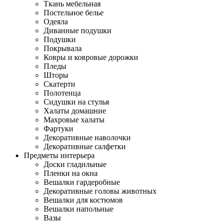
Ткань мебельная
Постельное белье
Одеяла
Диванные подушки
Подушки
Покрывала
Ковры и ковровые дорожки
Пледы
Шторы
Скатерти
Полотенца
Сидушки на стулья
Халаты домашние
Махровые халаты
Фартуки
Декоративные наволочки
Декоративные салфетки
Предметы интерьера
Доски гладильные
Пленки на окна
Вешалки гардеробные
Декоративные головы животных
Вешалки для костюмов
Вешалки напольные
Вазы