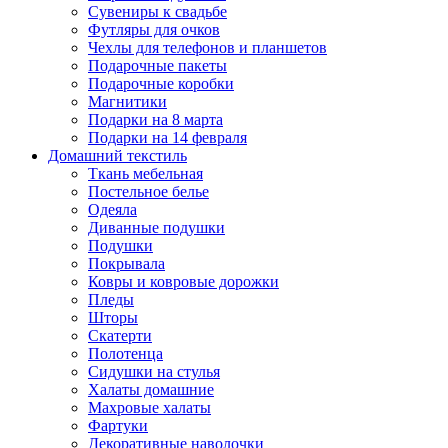
Сувениры к свадьбе
Футляры для очков
Чехлы для телефонов и планшетов
Подарочные пакеты
Подарочные коробки
Магнитики
Подарки на 8 марта
Подарки на 14 февраля
Домашний текстиль
Ткань мебельная
Постельное белье
Одеяла
Диванные подушки
Подушки
Покрывала
Ковры и ковровые дорожки
Пледы
Шторы
Скатерти
Полотенца
Сидушки на стулья
Халаты домашние
Махровые халаты
Фартуки
Декоративные наволочки