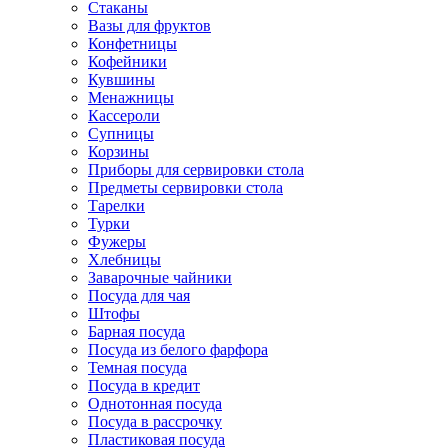
Стаканы
Вазы для фруктов
Конфетницы
Кофейники
Кувшины
Менажницы
Кассероли
Супницы
Корзины
Приборы для сервировки стола
Предметы сервировки стола
Тарелки
Турки
Фужеры
Хлебницы
Заварочные чайники
Посуда для чая
Штофы
Барная посуда
Посуда из белого фарфора
Темная посуда
Посуда в кредит
Однотонная посуда
Посуда в рассрочку
Пластиковая посуда