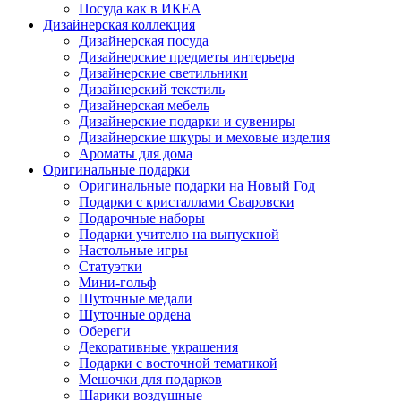
Посуда как в ИКЕА
Дизайнерская коллекция
Дизайнерская посуда
Дизайнерские предметы интерьера
Дизайнерские светильники
Дизайнерский текстиль
Дизайнерская мебель
Дизайнерские подарки и сувениры
Дизайнерские шкуры и меховые изделия
Ароматы для дома
Оригинальные подарки
Оригинальные подарки на Новый Год
Подарки с кристаллами Сваровски
Подарочные наборы
Подарки учителю на выпускной
Настольные игры
Статуэтки
Мини-гольф
Шуточные медали
Шуточные ордена
Обереги
Декоративные украшения
Подарки с восточной тематикой
Мешочки для подарков
Шарики воздушные