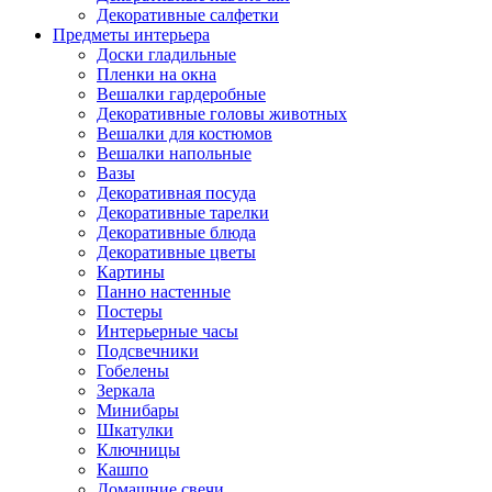
Декоративные салфетки
Предметы интерьера
Доски гладильные
Пленки на окна
Вешалки гардеробные
Декоративные головы животных
Вешалки для костюмов
Вешалки напольные
Вазы
Декоративная посуда
Декоративные тарелки
Декоративные блюда
Декоративные цветы
Картины
Панно настенные
Постеры
Интерьерные часы
Подсвечники
Гобелены
Зеркала
Минибары
Шкатулки
Ключницы
Кашпо
Домашние свечи