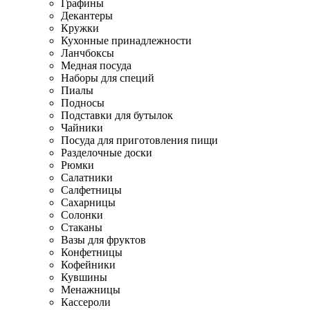
Графины
Декантеры
Кружки
Кухонные принадлежности
Ланчбоксы
Медная посуда
Наборы для специй
Пиалы
Подносы
Подставки для бутылок
Чайники
Посуда для приготовления пищи
Разделочные доски
Рюмки
Салатники
Салфетницы
Сахарницы
Солонки
Стаканы
Вазы для фруктов
Конфетницы
Кофейники
Кувшины
Менажницы
Кассероли