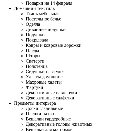
Подарки на 14 февраля
Домашний текстиль
Ткань мебельная
Постельное белье
Одеяла
Диванные подушки
Подушки
Покрывала
Ковры и ковровые дорожки
Пледы
Шторы
Скатерти
Полотенца
Сидушки на стулья
Халаты домашние
Махровые халаты
Фартуки
Декоративные наволочки
Декоративные салфетки
Предметы интерьера
Доски гладильные
Пленки на окна
Вешалки гардеробные
Декоративные головы животных
Вешалки для костюмов