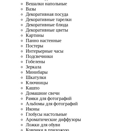
Вешалки напольные
Вазы
Декоративная посуда
Декоративные тарелки
Декоративные блюда
Декоративные цветы
Картины
Панно настенные
Постеры
Интерьерные часы
Подсвечники
Гобелены
Зеркала
Минибары
Шкатулки
Ключницы
Кашпо
Домашние свечи
Рамки для фотографий
Альбомы для фотографий
Иконы
Глобусы настольные
Ароматические диффузоры
Ложки для обуви
Коврики в прихожую