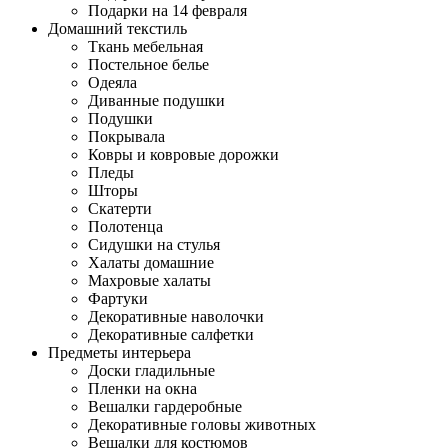
Подарки на 14 февраля
Домашний текстиль
Ткань мебельная
Постельное белье
Одеяла
Диванные подушки
Подушки
Покрывала
Ковры и ковровые дорожки
Пледы
Шторы
Скатерти
Полотенца
Сидушки на стулья
Халаты домашние
Махровые халаты
Фартуки
Декоративные наволочки
Декоративные салфетки
Предметы интерьера
Доски гладильные
Пленки на окна
Вешалки гардеробные
Декоративные головы животных
Вешалки для костюмов