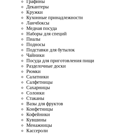
Графины
Декантеры
Кружки
Кухонные принадлежности
Ланчбоксы
Медная посуда
Наборы для специй
Пиалы
Подносы
Подставки для бутылок
Чайники
Посуда для приготовления пищи
Разделочные доски
Рюмки
Салатники
Салфетницы
Сахарницы
Солонки
Стаканы
Вазы для фруктов
Конфетницы
Кофейники
Кувшины
Менажницы
Кассероли