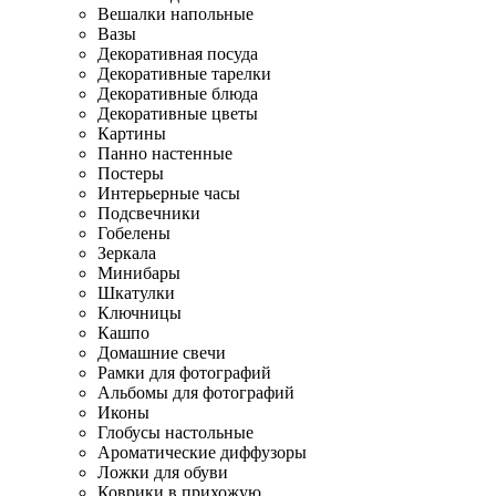
Вешалки напольные
Вазы
Декоративная посуда
Декоративные тарелки
Декоративные блюда
Декоративные цветы
Картины
Панно настенные
Постеры
Интерьерные часы
Подсвечники
Гобелены
Зеркала
Минибары
Шкатулки
Ключницы
Кашпо
Домашние свечи
Рамки для фотографий
Альбомы для фотографий
Иконы
Глобусы настольные
Ароматические диффузоры
Ложки для обуви
Коврики в прихожую