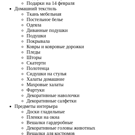
Подарки на 14 февраля
Домашний текстиль
Ткань мебельная
Постельное белье
Одеяла
Диванные подушки
Подушки
Покрывала
Ковры и ковровые дорожки
Пледы
Шторы
Скатерти
Полотенца
Сидушки на стулья
Халаты домашние
Махровые халаты
Фартуки
Декоративные наволочки
Декоративные салфетки
Предметы интерьера
Доски гладильные
Пленки на окна
Вешалки гардеробные
Декоративные головы животных
Вешалки для костюмов