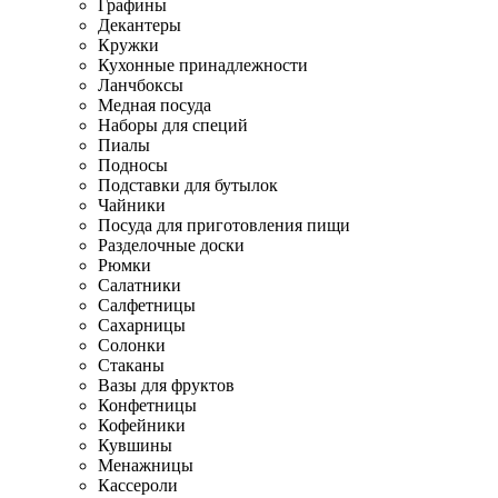
Графины
Декантеры
Кружки
Кухонные принадлежности
Ланчбоксы
Медная посуда
Наборы для специй
Пиалы
Подносы
Подставки для бутылок
Чайники
Посуда для приготовления пищи
Разделочные доски
Рюмки
Салатники
Салфетницы
Сахарницы
Солонки
Стаканы
Вазы для фруктов
Конфетницы
Кофейники
Кувшины
Менажницы
Кассероли