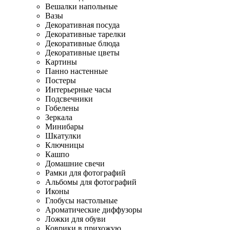
Вешалки напольные
Вазы
Декоративная посуда
Декоративные тарелки
Декоративные блюда
Декоративные цветы
Картины
Панно настенные
Постеры
Интерьерные часы
Подсвечники
Гобелены
Зеркала
Минибары
Шкатулки
Ключницы
Кашпо
Домашние свечи
Рамки для фотографий
Альбомы для фотографий
Иконы
Глобусы настольные
Ароматические диффузоры
Ложки для обуви
Коврики в прихожую